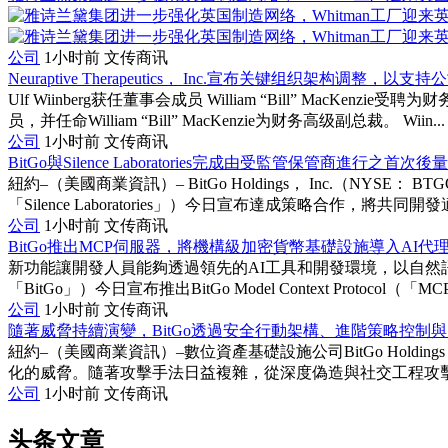
公司
1小时前
文传商讯
Neuraptive Therapeutics， Inc.宣布关键组织架构调整，
Ulf Wiinberg获任董事会成员 William “Bill” MacKenz
员，并任命William “Bill” MacKenzie为财务高级副总裁。 Wiin...
公司
1小时前
文传商讯
BitGo與Silence Laboratories完成由受監管保管商進行之首
紐約–（美國商業資訊）– BitGo Holdings， Inc.（NYSE： B
「Silence Laboratories」）今日宣布達成策略合作，將共同開發適
公司
1小时前
文传商讯
BitGo推出MCP伺服器，將機構級加密貨幣基礎設施導入AI代
新功能讓開發人員能夠透過領先的AI工具和開發環境，以自然語言存取B
「BitGo」）今日宣布推出BitGo Model Context Protocol（
公司
1小时前
文传商讯
隨著威脅持續演變，BitGo透過安全行動架構、進階策略控制與
紐約–（美國商業資訊）–數位資產基礎設施公司BitGo Holdi
化的威脅。隨著攻擊手法日益複雜，從深度偽造與社交工程攻擊，到
公司
1小时前
文传商讯
头条文章