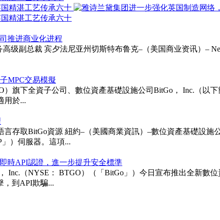
以支持公司推进商业化进程
ie受聘为财务高级副总裁 宾夕法尼亚州切斯特布鲁克–（美国商业资讯）– Neurapt
次後量子MPC交易模擬
TGO）旗下全資子公司、數位資產基礎設施公司BitGo， Inc.（以下簡稱「BitG
用於...
理
itGo資源 紐約–（美國商業資訊）–數位資產基礎設施公司BitGo 
「MCP」）伺服器。這項...
即時API認證，進一步提升安全標準
ngs， Inc.（NYSE： BTGO）（「BitGo」）今日宣布
API欺騙...