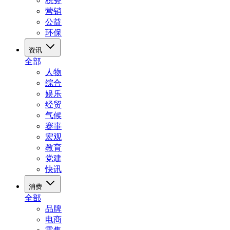
税务
营销
公益
环保
资讯
全部
人物
综合
娱乐
经贸
气候
赛事
宏观
教育
党建
快讯
消费
全部
品牌
电商