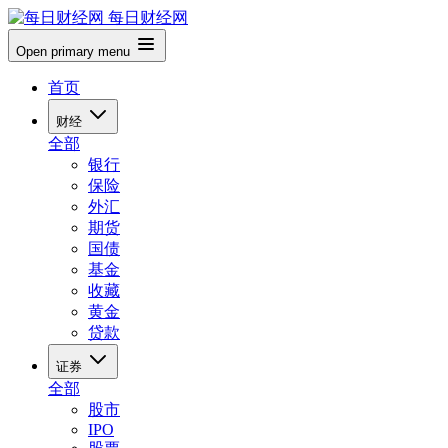
每日财经网
Open primary menu
首页
财经
全部
银行
保险
外汇
期货
国债
基金
收藏
黄金
贷款
证券
全部
股市
IPO