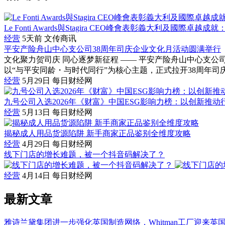
Le Fonti Awards與Stagira CEO峰會表彰義大利及國際卓越成就：Stu
经营
5天前
文传商讯
平安产险舟山中心支公司38周年司庆企业文化月活动圆满举行
文化聚力贺司庆 同心逐梦新征程 —— 平安产险舟山中心支公
以“与平安同龄・与时代同行”为核心主题，正式拉开38周年司庆
经营
5月29日
每日财经网
九号公司入选2026年《财富》中国ESG影响力榜：以创新推
经营
5月13日
每日财经网
揭秘成人用品货源陷阱 新手商家正品鉴别全维度攻略
经营
4月29日
每日财经网
线下门店的增长难题，被一个抖音码解决了？
经营
4月14日
每日财经网
最新文章
雅诗兰黛集团进一步强化英国制造网络，Whitman工厂迎来英