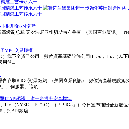
国精湛工艺传承六十
以支持公司推进商业化进程
ie受聘为财务高级副总裁 宾夕法尼亚州切斯特布鲁克–（美国商业资讯）– Neurapt
次後量子MPC交易模擬
TGO）旗下全資子公司、數位資產基礎設施公司BitGo， Inc.（以下簡稱「BitG
用於...
理
itGo資源 紐約–（美國商業資訊）–數位資產基礎設施公司BitGo 
「MCP」）伺服器。這項...
即時API認證，進一步提升安全標準
ngs， Inc.（NYSE： BTGO）（「BitGo」）今日宣布
API欺騙...