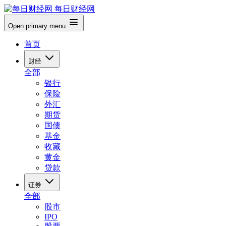
每日财经网
Open primary menu
首页
财经
全部
银行
保险
外汇
期货
国债
基金
收藏
黄金
贷款
证券
全部
股市
IPO