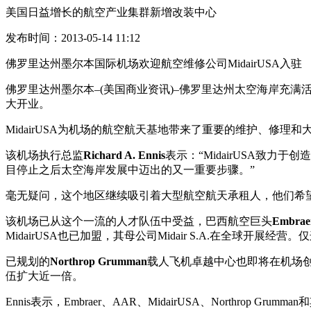
美国日益增长的航空产业集群新增改装中心
发布时间：2013-05-14 11:12
佛罗里达州墨尔本国际机场欢迎航空维修公司MidairUSA入驻
佛罗里达州墨尔本–(美国商业资讯)–佛罗里达州太空海岸充满
大开业。
MidairUSA为机场的航空航天基地带来了重要的维护、修理
该机场执行总监
Richard A. Ennis
表示：“MidairUSA致力
目停止之后太空海岸发展中迈出的又一重要步骤。”
毫无疑问，这个地区继续吸引着大型航空航天承租人，他们希
该机场已从这个一流的人才队伍中受益，巴西航空巨头
Embrae
MidairUSA也已加盟，其母公司Midair S.A.在全球开展
已规划的
Northrop Grumman
载人飞机卓越中心也即将在机场创造另
伍扩大近一倍。
Ennis表示，Embraer、AAR、MidairUSA、Northr