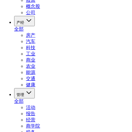
股票
概念股
公司
产经
全部
房产
汽车
科技
工业
商业
农业
能源
交通
健康
管理
全部
活动
报告
经营
商学院