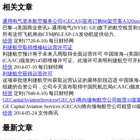
相关文章
通用电气资本航空服务公司(GECAS)宣布订购60架空客A320ne
巴黎--(美国商业资讯)--通用电气(NYSE: GE)旗下的航空租赁和金融
所有这些飞机将由CFM的LEAP-1A发动机提供动力。
经营
定时(7720-6-10)
每日财经网
利捷航空取得维修站运营许可证
利捷航空预计将于未来几周取得全面运营许可 中国珠海--(美国商业资
(CAAC)颁发的145部维修许可证。此项许可表明利捷航空可开
经营
2014-07-10
每日财经网
利捷航空获得运营许可
这项审批使利捷航空向获取运营认证的最终阶段迈进 中国珠海--(美国商业资讯
组建的合资公司，公司今天宣布取得中国民航总局(CAAC)颁
经营
定时(7940-6-10)
每日财经网
GECapitalAviationServices(GECAS)将向缅甸航空公司租赁1
GE Capital Aviation Services (GECAS)将向缅甸航空公司租
经营
2014-05-24
文传商讯
最新文章