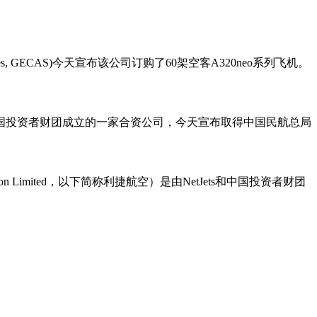
ices, GECAS)今天宣布该公司订购了60架空客A320neo系列飞机。
Jets和中国投资者财团成立的一家合资公司，今天宣布取得中国民航总局
on Limited，以下简称利捷航空）是由NetJets和中国投资者财团