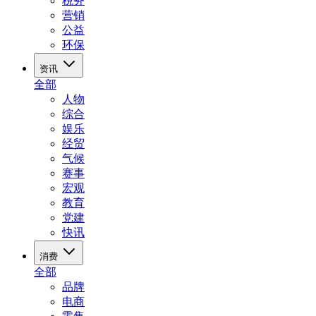
税务
营销
公益
环保
资讯
全部
人物
综合
娱乐
经贸
气候
赛事
宏观
教育
党建
快讯
消费
全部
品牌
电商