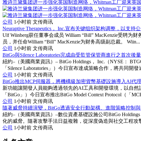
雅诗兰黛集团进一步强化英国制造网络，Whitman工厂迎来英
公司
1小时前
文传商讯
Neuraptive Therapeutics， Inc.宣布关键组织架构调整，
Ulf Wiinberg获任董事会成员 William “Bill” MacKenz
员，并任命William “Bill” MacKenzie为财务高级副总裁。 Wiin...
公司
1小时前
文传商讯
BitGo與Silence Laboratories完成由受監管保管商進行之首
紐約–（美國商業資訊）– BitGo Holdings， Inc.（NYSE： B
「Silence Laboratories」）今日宣布達成策略合作，將共同開發適
公司
1小时前
文传商讯
BitGo推出MCP伺服器，將機構級加密貨幣基礎設施導入AI代
新功能讓開發人員能夠透過領先的AI工具和開發環境，以自然語言存取B
「BitGo」）今日宣布推出BitGo Model Context Protocol（
公司
1小时前
文传商讯
隨著威脅持續演變，BitGo透過安全行動架構、進階策略控制與
紐約–（美國商業資訊）–數位資產基礎設施公司BitGo Holdi
化的威脅。隨著攻擊手法日益複雜，從深度偽造與社交工程攻擊，到
公司
1小时前
文传商讯