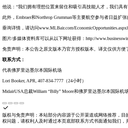
他说：“我们拥有理想位置来留住和吸引高技能人才，我们具
此外，Embraer和Northrop Grumman等主要航
垂询详情，请访问www.MLBair.com/EconomicOpportunities.asp
图片/多媒体资料库可以从以下网址获得：http://www.businesswire.com/m
免责声明：本公告之原文版本乃官方授权版本。译文仅供方便
联系方式：
代表佛罗里达墨尔本国际机场
Lori Booker, APR, 407-834-7777（24小时）
MidairUSA总裁William “Billy” Moore和佛罗里达墨尔本
版权与免责声明
：
本站部分内容源于公开渠道或网络推荐，目
权问题，请权利人及时通过本页底部联系方式书面通知我们，