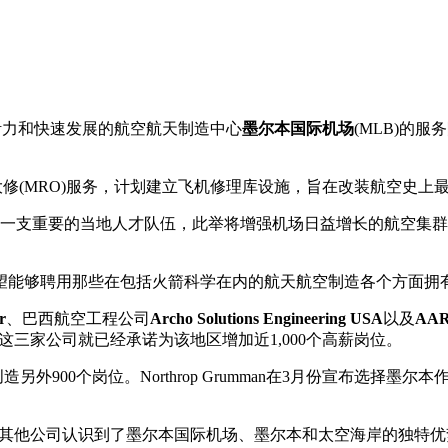
活力和快速发展的航空航天制造中心
墨尔本国际机场
(MLB)的
和大修(MRO)服务，计划建立飞机修理库设施，旨在改装航空史上
于创造一支重要的当地人才队伍，此举将增强机场日益增长的航空集群。M
望能够聘用那些在包括火箭科学在内的航天航空制造各个方面拥
r
、巴西航空工程公司
Archo Solutions Engineering USA
以及
AAR 
经营。仅这三家公司就已经承诺为该地区增加近1,000个高薪岗位。
外900个岗位。Northrop Grumman在3月份宣布选择
op Grumman和其他公司认识到了墨尔本国际机场、墨尔本和太空海岸的独特