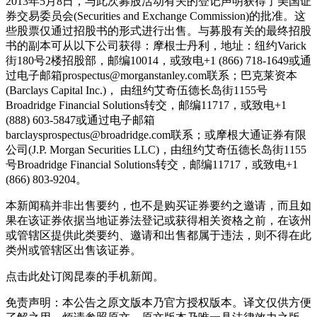
2013年5月8日，与此次募股活动有关的登记声明获得了美国证
券交易委员会(Securities and Exchange Commission)的批准。这
些股票仅通过招股书的形式进行出售。与募股有关的最终招股
书的副本可从以下公司获得：摩根士丹利，地址：纽约Varick
街180号2楼招股部，邮编10014，或致电+1 (866) 718-1649或通
过电子邮箱prospectus@morganstanley.com联系；巴克莱资本
(Barclays Capital Inc.)， 由纽约艾奇伍德长岛街1155号
Broadridge Financial Solutions转交，邮编11717，或致电+1
(888) 603-5847或通过电子邮箱
barclaysprospectus@broadridge.com联系；或摩根大通证券有限
公司(J.P. Morgan Securities LLC)，由纽约艾奇伍德长岛街1155
号Broadridge Financial Solutions转交，邮编11717，或致电+1
(866) 803-9204。
本新闻稿并非出售要约，也不是购买证券要约之邀请，而且如
果在该证券依据当地证券法登记或获得相关资格之前，在该州
或管辖区提供此类要约、邀请和出售都属于违法，则不得在此
类州或管辖区出售该证券。
点击此处订阅昆泰的手机新闻。
免责声明：本公告之原文版本乃官方授权版本。译文仅供方便