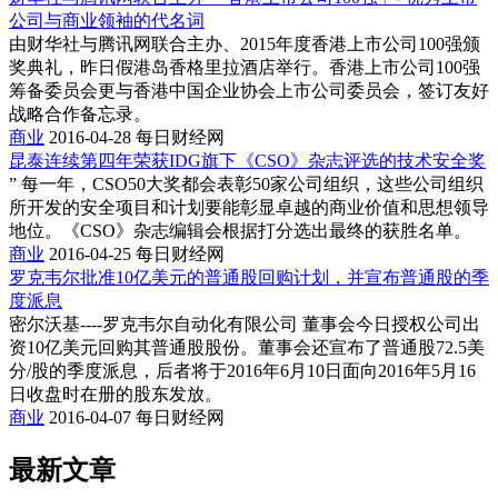
公司与商业领袖的代名词
由财华社与腾讯网联合主办、2015年度香港上市公司100强颁
奖典礼，昨日假港岛香格里拉酒店举行。香港上市公司100强
筹备委员会更与香港中国企业协会上市公司委员会，签订友好
战略合作备忘录。
商业
2016-04-28
每日财经网
昆泰连续第四年荣获IDG旗下《CSO》杂志评选的技术安全奖
” 每一年，CSO50大奖都会表彰50家公司组织，这些公司组织
所开发的安全项目和计划要能彰显卓越的商业价值和思想领导
地位。《CSO》杂志编辑会根据打分选出最终的获胜名单。
商业
2016-04-25
每日财经网
罗克韦尔批准10亿美元的普通股回购计划，并宣布普通股的季
度派息
密尔沃基----罗克韦尔自动化有限公司 董事会今日授权公司出
资10亿美元回购其普通股股份。董事会还宣布了普通股72.5美
分/股的季度派息，后者将于2016年6月10日面向2016年5月16
日收盘时在册的股东发放。
商业
2016-04-07
每日财经网
最新文章