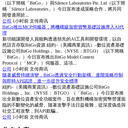
（以下簡稱「BitGo」）與Silence Laboratories Pte. Ltd（以下簡
稱「Silence Laboratories」）今日宣布達成策略合作，將共同
開發適用於...
公司
1小时前
文传商讯
BitGo推出MCP伺服器，將機構級加密貨幣基礎設施導入AI代
理
新功能讓開發人員能夠透過領先的AI工具和開發環境，以自
然語言存取BitGo資源 紐約–（美國商業資訊）–數位資產基礎
設施公司BitGo Holdings， Inc.（NYSE：BTGO）（以下簡稱
「BitGo」）今日宣布推出BitGo Model Context
Protocol（「MCP」）伺服器。這項...
公司
1小时前
文传商讯
隨著威脅持續演變，BitGo透過安全行動架構、進階策略控制
與即時API認證，進一步提升安全標準
紐約–（美國商業資訊）–數位資產基礎設施公司BitGo
Holdings， Inc.（NYSE： BTGO）（「BitGo」）今日宣布推
出全新數位資產安全功能套件，旨在應對機構加密貨幣營運面
臨的不斷變化的威脅。隨著攻擊手法日益複雜，從深度偽造與
社交工程攻擊，到API欺騙...
公司
1小时前
文传商讯