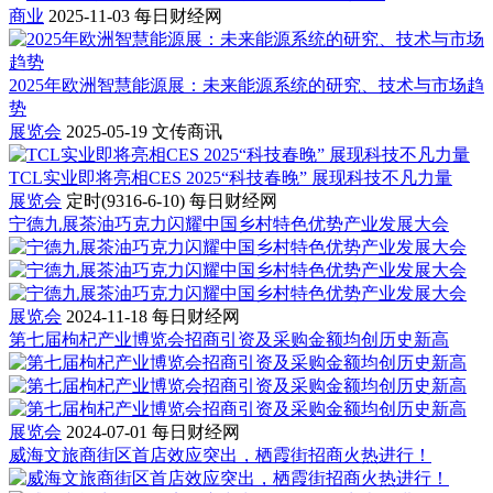
商业
2025-11-03
每日财经网
2025年欧洲智慧能源展：未来能源系统的研究、技术与市场趋
势
展览会
2025-05-19
文传商讯
TCL实业即将亮相CES 2025“科技春晚” 展现科技不凡力量
展览会
定时(9316-6-10)
每日财经网
宁德九展茶油巧克力闪耀中国乡村特色优势产业发展大会
展览会
2024-11-18
每日财经网
第七届枸杞产业博览会招商引资及采购金额均创历史新高
展览会
2024-07-01
每日财经网
威海文旅商街区首店效应突出，栖霞街招商火热进行！