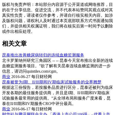
版权与免责声明
：
本站部分内容源于公开渠道或网络推荐，目
的在于分享信息、促进交流，并不代表本站赞同其观点或对其
真实性负责，请读者仅作参考，并请自行核实相关内容。如涉
及版权问题，请权利人及时通过本页底部联系方式书面通知我
们，并提供相关权属证明，我们将在核实后第一时间予以删除
或作出相应处理。
相关文章
昆泰推出改善糖尿病转归的连续血糖监测服务
北卡罗莱纳州研究三角园区 -- -- 昆泰今天宣布推出全新的连续
血糖监测服务项目。”欲了解有关昆泰连续血糖监测的进一步
信息，请访问quintiles.com/cgm。
商业
2016-06-27
每日财经网
昆泰被誉为I期、II/III期和IV期临床试验服务的业界翘楚
根据这三份报告，若按服务品质进行区分，昆泰还被列为临床
开发各期的最佳服务提供商，并且是I期、II/III期和IV期临床
试验服务最常用的提供商。”从全球布局和服务广度来看，昆
泰在II/III期和IV期服务CRO中评分最高。
商业
2016-06-17
每日财经网
财华社与腾讯网联合主办 「香港上市公司100强」- 优秀上市