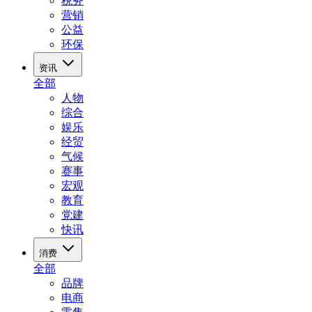
税务
营销
公益
环保
资讯
全部
人物
综合
娱乐
经贸
气候
赛事
宏观
教育
党建
快讯
消费
全部
品牌
电商