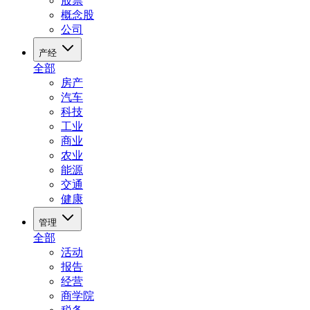
股票
概念股
公司
产经
全部
房产
汽车
科技
工业
商业
农业
能源
交通
健康
管理
全部
活动
报告
经营
商学院