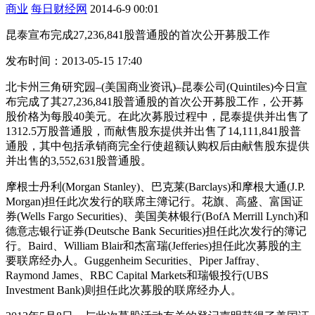
商业
每日财经网
2014-6-9 00:01
昆泰宣布完成27,236,841股普通股的首次公开募股工作
发布时间：2013-05-15 17:40
北卡州三角研究园–(美国商业资讯)–昆泰公司(Quintiles)今日宣
布完成了其27,236,841股普通股的首次公开募股工作，公开募
股价格为每股40美元。在此次募股过程中，昆泰提供并出售了
1312.5万股普通股，而献售股东提供并出售了14,111,841股普
通股，其中包括承销商完全行使超额认购权后由献售股东提供
并出售的3,552,631股普通股。
摩根士丹利(Morgan Stanley)、巴克莱(Barclays)和摩根大通(J.P.
Morgan)担任此次发行的联席主簿记行。花旗、高盛、富国证
券(Wells Fargo Securities)、美国美林银行(BofA Merrill Lynch)和
德意志银行证券(Deutsche Bank Securities)担任此次发行的簿记
行。Baird、William Blair和杰富瑞(Jefferies)担任此次募股的主
要联席经办人。Guggenheim Securities、Piper Jaffray、
Raymond James、RBC Capital Markets和瑞银投行(UBS
Investment Bank)则担任此次募股的联席经办人。