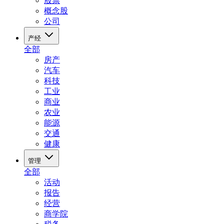
股票
概念股
公司
产经
全部
房产
汽车
科技
工业
商业
农业
能源
交通
健康
管理
全部
活动
报告
经营
商学院