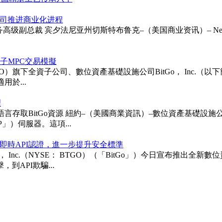
以支持公司推进商业化进程
ie受聘为财务高级副总裁 宾夕法尼亚州切斯特布鲁克–（美国商业资讯）– Neurapt
次後量子MPC交易模擬
TGO）旗下全資子公司、數位資產基礎設施公司BitGo， Inc.（以下簡稱「BitG
用於...
理
itGo資源 紐約–（美國商業資訊）–數位資產基礎設施公司BitGo 
「MCP」）伺服器。這項...
即時API認證，進一步提升安全標準
ngs， Inc.（NYSE： BTGO）（「BitGo」）今日宣布
API欺騙...