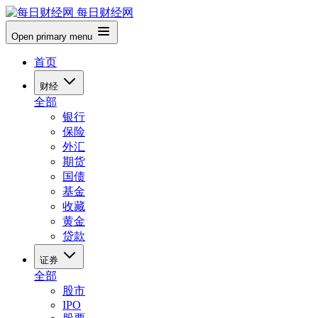
每日财经网
Open primary menu
首页
财经
全部
银行
保险
外汇
期货
国债
基金
收藏
黄金
贷款
证券
全部
股市
IPO