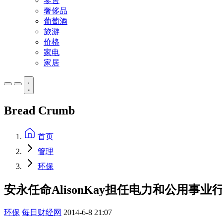
零售
奢侈品
葡萄酒
旅游
价格
家电
家居
Bread Crumb
首页
管理
环保
安永任命AlisonKay担任电力和公用事
环保
每日财经网
2014-6-8 21:07