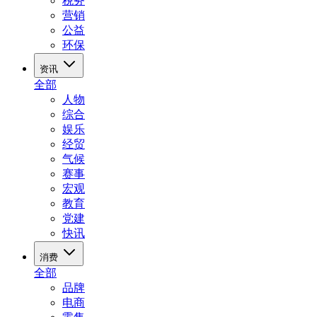
税务
营销
公益
环保
资讯
全部
人物
综合
娱乐
经贸
气候
赛事
宏观
教育
党建
快讯
消费
全部
品牌
电商