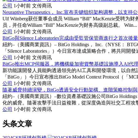
公司
1小时前
文传商讯
Neuraptive Therapeutics， Inc.宣布关键组织架构调整，
Ulf Wiinberg获任董事会成员 William “Bill” MacKenz
员，并任命William “Bill” MacKenzie为财务高级副总裁。 Wiin...
公司
1小时前
文传商讯
BitGo與Silence Laboratories完成由受監管保管商進行之首
紐約–（美國商業資訊）– BitGo Holdings， Inc.（NYSE： B
「Silence Laboratories」）今日宣布達成策略合作，將共同開發適
公司
1小时前
文传商讯
BitGo推出MCP伺服器，將機構級加密貨幣基礎設施導入AI代
新功能讓開發人員能夠透過領先的AI工具和開發環境，以自然語言存取B
「BitGo」）今日宣布推出BitGo Model Context Protocol（
公司
1小时前
文传商讯
隨著威脅持續演變，BitGo透過安全行動架構、進階策略控制與
紐約–（美國商業資訊）–數位資產基礎設施公司BitGo Holdi
化的威脅。隨著攻擊手法日益複雜，從深度偽造與社交工程攻擊，到
公司
1小时前
文传商讯
头条文章
2024CSR环球创新榜