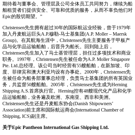
期待着与董事会、管理层及公司全体员工共同努力，继续为船
舶租赁者们提供安全、可靠和优质的服务，从而不辜负他们对
Epic的殷切期望。”
Christensen先生拥有超过30年的国际航运业经验，曾于1979年
加入丹麦航运巨头A.P.穆勒-马士基集团(A.P. Moller – Maersk
Group)。在其航海生涯中，Christensen先生主要服务于甲板产
品与化学品运输船舶，后晋升为船长。回到陆上后，
Christensen先生加入了马士基管理层，担任过多项技术和商业
职务。1997年，Christensen先生被任命为A.P. Moller Singapore
Pte. Ltd.总经理。该公司当时经营有55艘船舶，在新加坡、印
度、菲律宾和澳大利亚均设有办事处。2000年，Christensen先
生被任命为船务部董事总经理，负责马士基集团的所有英国业
务，共监督50艘船舶。2005年，Christensen先生成为Herning
Shipping A.S.首席执行官。Herning控有48艘现代化产品和化学
品运输船舶，业务遍及欧洲、东南亚、西非和美洲。
Christensen先生还是丹麦船东协会(Danish Shipowners’
Association)前主席和国际航运商会(International Chamber of
Shipping, ICS)副主席。
关于
Epic Pantheon International Gas Shipping Ltd.