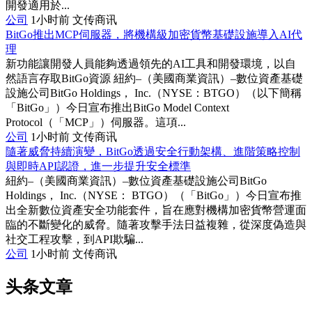
開發適用於...
公司
1小时前
文传商讯
BitGo推出MCP伺服器，將機構級加密貨幣基礎設施導入AI代
理
新功能讓開發人員能夠透過領先的AI工具和開發環境，以自
然語言存取BitGo資源 紐約–（美國商業資訊）–數位資產基礎
設施公司BitGo Holdings， Inc.（NYSE：BTGO）（以下簡稱
「BitGo」）今日宣布推出BitGo Model Context
Protocol（「MCP」）伺服器。這項...
公司
1小时前
文传商讯
隨著威脅持續演變，BitGo透過安全行動架構、進階策略控制
與即時API認證，進一步提升安全標準
紐約–（美國商業資訊）–數位資產基礎設施公司BitGo
Holdings， Inc.（NYSE： BTGO）（「BitGo」）今日宣布推
出全新數位資產安全功能套件，旨在應對機構加密貨幣營運面
臨的不斷變化的威脅。隨著攻擊手法日益複雜，從深度偽造與
社交工程攻擊，到API欺騙...
公司
1小时前
文传商讯
头条文章