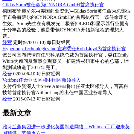
Gildas Sorin被任命为CYNORA GmbH首席执行官
德国布鲁赫萨尔--(美国商业资讯)--Gildas Sorin被任命为总部位
于布鲁赫萨尔的CYNORA GmbH的首席执行官，该任命即刻
生效。Sorin先生在有机发光二极管(OLED)和显示器行业拥有
十分丰富的经验，他是带领CYNORA开始新征程的理想人
选。
经营
定时(9700-6-10)
每日财经网
Hyperloop Technologies Inc.宣布委任Rob Lloyd为首席执行官
该公司宣布聘请前任思科系统总裁为首席执行官，委任Emily
White为顾问及董事会观察员，扩建洛杉矶市中心的总部，计
划测试轨道于2017年完工。
经营
0200-06-10
每日财经网
Verifone任命亚太区和中国区新领导人
支付行业资深人士Steve Aliferis将出任亚太区领导人，百富科
技前首席执行官Arthur Jiang将出任中国区业务领导人
经营
2015-07-13
每日财经网
最新文章
雅诗兰黛集团进一步强化英国制造网络，Whitman工厂迎来英
国精湛工艺传承六十