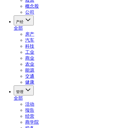
股票
概念股
公司
产经
全部
房产
汽车
科技
工业
商业
农业
能源
交通
健康
管理
全部
活动
报告
经营
商学院