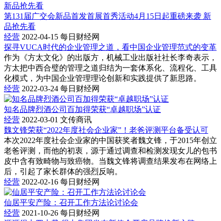
第131届广交会新品首发首展首秀活动4月15日起重磅来袭 新
品抢先看
经营
2022-04-15
每日财经网
探寻VUCA时代的企业管理之道，看中国企业管理范式的变革
作为《方太文化》的出版方，机械工业出版社社长李奇表示，
方太把中西合璧的管理之道归结为一套体系化、流程化、工具
化模式，为中国企业管理理论创新和实践提供了新思路。
经营
2022-03-24
每日财经网
知名品牌烈酒公司百加得荣获“卓越职场”认证
经营
2022-03-01
文传商讯
魏文锋荣获“2022年度社会企业家”！老爸评测平台备受认可
本次2022年度社会企业家的中国获奖者魏文锋，于2015年创立
老爸评测，而他的初衷，源于通过调查和检测发现女儿的包书
皮中含有致畸物与致癌物。当魏文锋将调查结果发布在网络上
后，引起了家长群体的强烈反响。
经营
2022-02-16
每日财经网
仙居平安产险：召开工作方法论讨论会
经营
2021-10-26
每日财经网