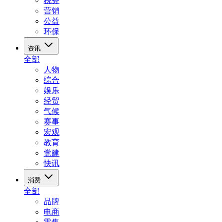
税务
营销
公益
环保
资讯
全部
人物
综合
娱乐
经贸
气候
赛事
宏观
教育
党建
快讯
消费
全部
品牌
电商