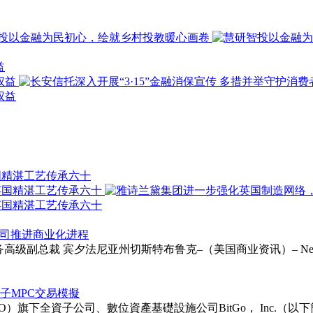
益
国精湛工艺传承六十
以支持公司推进商业化进程
ie受聘为财务高级副总裁 宾夕法尼亚州切斯特布鲁克–（美国商业资讯）– Neurapt
次後量子MPC交易模擬
TGO）旗下全資子公司、數位資產基礎設施公司BitGo， Inc.（以下簡稱「BitG