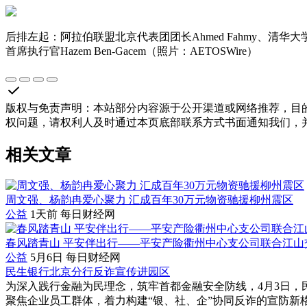
后排左起：阿拉伯联盟北京代表团团长Ahmed Fahmy、清华大学副校
首席执行官Hazem Ben-Gacem（照片：AETOSWire）
版权与免责声明
：
本站部分内容源于公开渠道或网络推荐，目
权问题，请权利人及时通过本页底部联系方式书面通知我们，
相关文章
周文强、杨韵冉爱心聚力 汇成百年30万元物资驰援柳州震区
公益
1天前
每日财经网
春风踏青山 平安伴出行——平安产险衢州中心支公司联合江
公益
5月6日
每日财经网
民生银行北京分行反诈宣传进园区
为深入践行金融为民理念，筑牢首都金融安全防线，4月3日
聚焦企业员工群体，着力构建“银、社、企”协同反诈的宣防新格局