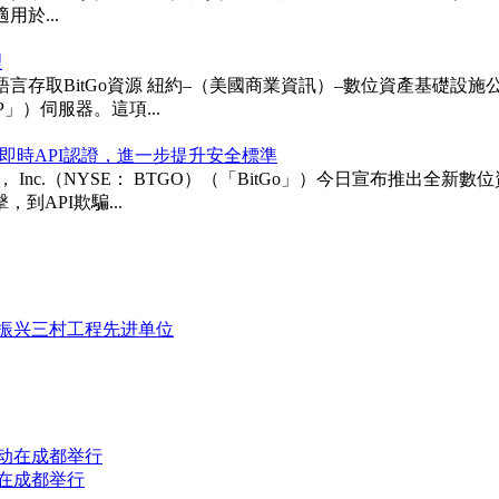
用於...
理
itGo資源 紐約–（美國商業資訊）–數位資產基礎設施公司BitGo 
「MCP」）伺服器。這項...
即時API認證，進一步提升安全標準
ngs， Inc.（NYSE： BTGO）（「BitGo」）今日宣布
API欺騙...
动在成都举行