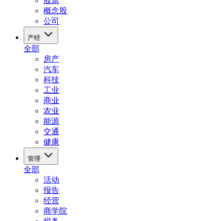
股票
概念股
公司
产经
全部
房产
汽车
科技
工业
商业
农业
能源
交通
健康
管理
全部
活动
报告
经营
商学院