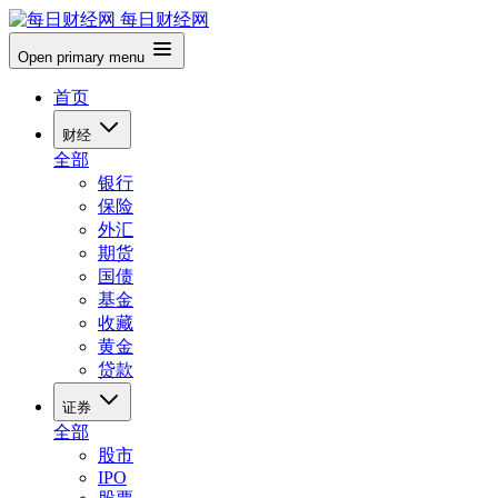
每日财经网
Open primary menu
首页
财经
全部
银行
保险
外汇
期货
国债
基金
收藏
黄金
贷款
证券
全部
股市
IPO