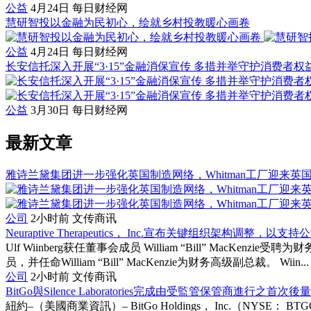
公益
4月24日
每日财经网
慧研智投以金融为民初心，绘就乡村投教暖心画卷
公益
4月24日
每日财经网
长安信托深入开展“3·15”金融消保宣传 多措并举守护消费者权
公益
3月30日
每日财经网
最新文章
雅诗兰黛集团进一步强化英国制造网络，Whitman工厂迎来英
公司
2小时前
文传商讯
Neuraptive Therapeutics， Inc.宣布关键组织架构调整，
Ulf Wiinberg获任董事会成员 William “Bill” MacKenz
员，并任命William “Bill” MacKenzie为财务高级副总裁。 Wiin...
公司
2小时前
文传商讯
BitGo與Silence Laboratories完成由受監管保管商進行之首
紐約–（美國商業資訊）– BitGo Holdings， Inc.（NYSE： B