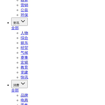
税务
营销
公益
环保
资讯
全部
人物
综合
娱乐
经贸
气候
赛事
宏观
教育
党建
快讯
消费
全部
品牌
电商