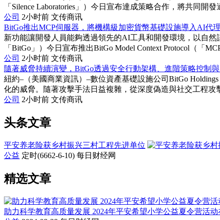
「Silence Laboratories」）今日宣布達成策略合作，將共同開發適
公司
2小时前
文传商讯
BitGo推出MCP伺服器，將機構級加密貨幣基礎設施導入AI代
新功能讓開發人員能夠透過領先的AI工具和開發環境，以自然語言存取B
「BitGo」）今日宣布推出BitGo Model Context Protocol（
公司
2小时前
文传商讯
隨著威脅持續演變，BitGo透過安全行動架構、進階策略控制與
紐約–（美國商業資訊）–數位資產基礎設施公司BitGo Holdi
化的威脅。隨著攻擊手法日益複雜，從深度偽造與社交工程攻擊，到
公司
2小时前
文传商讯
头条文章
平安养老险获乡村振兴三村工程先进单位
公益
定时(6662-6-10)
每日财经网
精选文章
助力科学教育高质量发展 2024年平安希望小学公益夏令营活