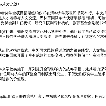
与人文交流）
阿拉伯学者奖学金项目捐赠签约仪式在清华大学苏世民书院举行。本
人才培养与人文交流。巴林王国驻华大使穆罕默德·谢胡，阿拉伯
，清华大学校务委员会副主任杨斌、研究生院副院长杨帆、教育基金会
商贸往来、知识交流与文化对话紧密相连。他回顾了自己多次造
秀阿拉伯学子进入清华大学深造，培养未来领袖，延续悠久的求
园见证此次捐赠仪式。中阿两大民族通过丝绸之路在经贸、人文
阿拉伯国家开展了卓有成效的友好交流，很多阿拉伯青年在清华
。
年来学校实施了一系列提升全球影响力的战略举措，尤其着力深
持6位即将入学的阿盟全日制硕士研究生，不仅激励获奖学生追
同进步的价值观。
eFive Capital创始人兼首席执行官，中东地区知名投资管理专