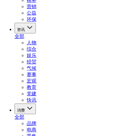
税务
营销
公益
环保
资讯
全部
人物
综合
娱乐
经贸
气候
赛事
宏观
教育
党建
快讯
消费
全部
品牌
电商