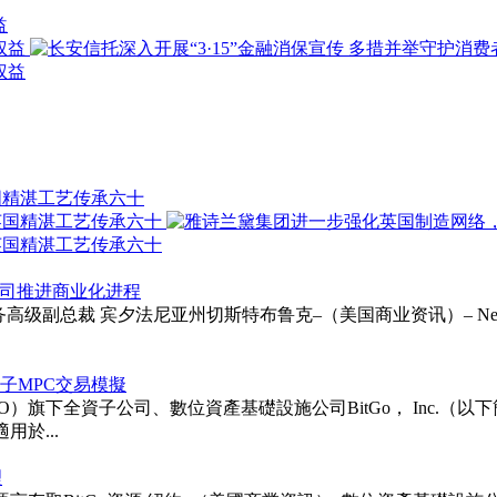
益
国精湛工艺传承六十
以支持公司推进商业化进程
ie受聘为财务高级副总裁 宾夕法尼亚州切斯特布鲁克–（美国商业资讯）– Neurapt
次後量子MPC交易模擬
TGO）旗下全資子公司、數位資產基礎設施公司BitGo， Inc.（以下簡稱「BitG
用於...
理