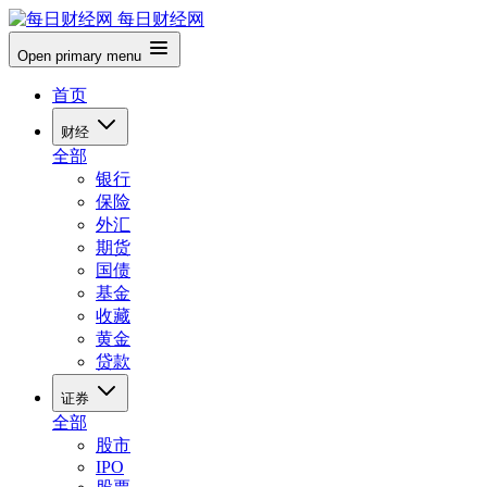
每日财经网
Open primary menu
首页
财经
全部
银行
保险
外汇
期货
国债
基金
收藏
黄金
贷款
证券
全部
股市
IPO