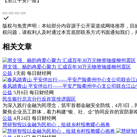
【浙江平安产险】
版权与免责声明
：
本站部分内容源于公开渠道或网络推荐，目
权问题，请权利人及时通过本页底部联系方式书面通知我们，
相关文章
周文强、杨韵冉爱心聚力 汇成百年30万元物资驰援柳州震区
公益
1天前
每日财经网
春风踏青山 平安伴出行——平安产险衢州中心支公司联合江
公益
5月6日
每日财经网
民生银行北京分行反诈宣传进园区
为深入践行金融为民理念，筑牢首都金融安全防线，4月3日
聚焦企业员工群体，着力构建“银、社、企”协同反诈的宣防新格局
公益
4月24日
每日财经网
慧研智投以金融为民初心，绘就乡村投教暖心画卷