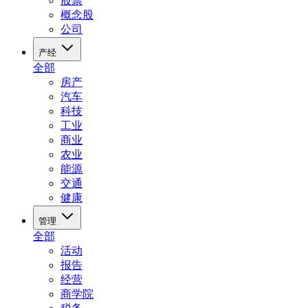
股票
概念股
公司
产经
全部
房产
汽车
科技
工业
商业
农业
能源
交通
健康
管理
全部
活动
报告
经营
商学院