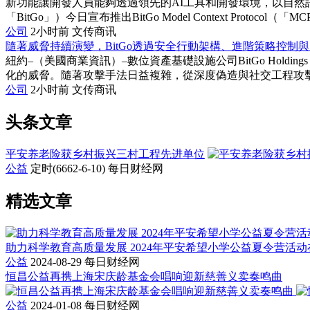
新功能讓開發人員能夠透過領先的AI工具和開發環境，以自然語言存取B
「BitGo」）今日宣布推出BitGo Model Context Protocol（
公司
2小时前
文传商讯
隨著威脅持續演變，BitGo透過安全行動架構、進階策略控制與
紐約–（美國商業資訊）–數位資產基礎設施公司BitGo Holdi
化的威脅。隨著攻擊手法日益複雜，從深度偽造與社交工程攻擊，到
公司
2小时前
文传商讯
头条文章
平安养老险获乡村振兴三村工程先进单位
公益
定时(6662-6-10)
每日财经网
精选文章
助力科学教育高质量发展 2024年平安希望小学公益夏令营活
公益
2024-08-29
每日财经网
恒昌公益再携上海宋庆龄基金会唱响迎新慈善义卖奏鸣曲
公益
2024-01-08
每日财经网