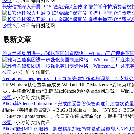
公益
4月24日
每日财经网
长安信托深入开展“3·15”金融消保宣传 多措并举守护消费者权
公益
3月30日
每日财经网
最新文章
雅诗兰黛集团进一步强化英国制造网络，Whitman工厂迎来英
公司
2小时前
文传商讯
Neuraptive Therapeutics， Inc.宣布关键组织架构调整，
Ulf Wiinberg获任董事会成员 William “Bill” MacKenz
员，并任命William “Bill” MacKenzie为财务高级副总裁。 Wiin...
公司
2小时前
文传商讯
BitGo與Silence Laboratories完成由受監管保管商進行之首
紐約–（美國商業資訊）– BitGo Holdings， Inc.（NYSE： B
「Silence Laboratories」）今日宣布達成策略合作，將共同開發適
公司
2小时前
文传商讯
BitGo推出MCP伺服器，將機構級加密貨幣基礎設施導入AI代