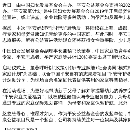
近日，由中国妇女发展基金会主办、平安公益基金会支持的202
办。“平安家庭计划”是中国妇女发展基金会自2019年开启母
益宣讲、线上课堂、企业赠险等多种活动，为孕产妇及新生儿
据悉，本次“平安妈妈守护行动”启动后，将陆续在上海、成都
疗专家和母婴健康知识带给更多的中国家庭。与此同时，平安志
志愿服务。所有公益宣讲活动观众还将获得女性重疾险、少儿
中国妇女发展基金会副理事长兼秘书长董葵，中国家庭教育学
专家、平安志愿者、孕产家庭等共计120位嘉宾出席了启动仪式
启动仪式上，董葵呼吁以“政策引领+专业赋能+社会协同”模
家庭计划”为基础，联合中国平安自有的志愿者项目“平安守护
开深度分享，为现场百余名家庭代表提供实用的家庭科普指导
在活动现场，为更好地帮助新手父母了解并掌握婴幼儿的养护
“平安家庭关爱福袋”，以权威医健知识与专业服务能力，为母
通过专业的家庭保障规划咨询，为母婴和家庭保驾护航。此外，
悠悠慈母心，惟愿才如人。作为平安公益基金会的发起单位，中
康公益项目只是一个起点，公司将持续关注每一位妈妈及其家