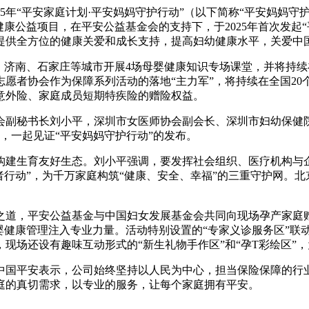
5年“平安家庭计划·平安妈妈守护行动”（以下简称“平安妈妈
婴健康公益项目，在平安公益基金会的支持下，于2025年首次发
‌提供全方位的健康关爱和成长支持，提高妇幼健康水平，关爱中
、济南、石家庄等城市开展4场母婴健康知识专场课堂，并将持续
愿者协会作为保障系列活动的落地“主力军”，将持续在全国20
意外险、家庭成员短期特疾险的赠险权益。
会副秘书长刘小平，深圳市女医师协会副会长、深圳市妇幼保健
，一起见证“平安妈妈守护行动”的发布。
式构建生育友好生态。刘小平强调，要发挥社会组织、医疗机构与
者行动”，为千万家庭构筑“健康、安全、幸福”的三重守护网。
。
之道，平安公益基金与中国妇女发展基金会共同向现场孕产家庭
婴健康管理注入专业力量。活动特别设置的“专家义诊服务区”联
现场还设有趣味互动形式的“新生礼物手作区”和“孕T彩绘区”
国平安表示，公司始终坚持以人民为中心，担当保险保障的行业天
庭的真切需求，以专业的服务，让每个家庭拥有平安。