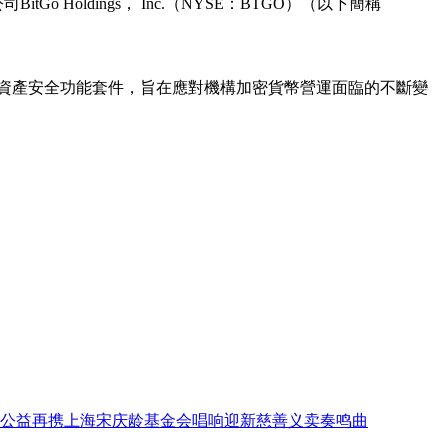
Holdings， Inc.（NYSE：BTGO）（以下簡稱
推出全新數位資產安全功能套件，旨在應對機構加密貨幣營運面臨的不斷變