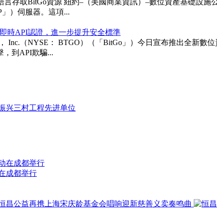
itGo資源 紐約–（美國商業資訊）–數位資產基礎設施公司BitGo 
「MCP」）伺服器。這項...
即時API認證，進一步提升安全標準
ngs， Inc.（NYSE： BTGO）（「BitGo」）今日宣布
API欺騙...
动在成都举行