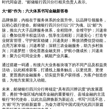
时代同奋进。”邮储银行四川分行相关负责人表示。
大“邮”作为：六大体系书写金融新答卷
品牌焕新，内核在于服务体系的全面升华。以品牌引领服务，
以初心践行使命。邮储银行四川分行以“川”为魂、以“邮”为
脉，推出六大子品牌服务体系，全程陪伴、全维守护：川递幸
运：叠加信用卡权益活动，悦享生活精彩；川递安心：打造专
业财富管理，守护财富稳健；川递美好：释放消费信贷动能，
点亮万家幸福；川递希望：深耕三农金融服务，助力乡村振
兴；川递梦想：强化普惠金融支持，护航小微成长；川递未
来：聚力公司同业业务，赋能产业共赢。
通过搭建一码通，衔接六大业务板块项下的不同产品及权益类
活动，以此精准获客，打通线上服务触点，以更优质、更便
捷、更普惠的金融服务，切实提升客户获得感，为客户创造价
值，为地方发展注入动能。
未来，邮储银行四川分行将锚定“具有四川辨识度”的发展愿
景，勇担“争做区域内城市金融的重要银行、县域金融的主流
银行”时代使命，以此次品牌焕新为新起点，书写“川流不息，
大‘邮’可为”的崭新篇章，为奋力谱写中国式现代化四川新篇