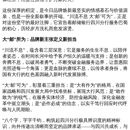
这份深厚的积淀，是今日品牌焕新最坚实的情感基石与价值源
泉，也是一份全新叙事的开端。“川流不息 大‘邮’可为”，正是
对这份坚守的最好注脚，它宣告着邮储银行四川分行服务巴蜀
的初心，历经岁月洗礼而愈发滚烫。
大“邮”所为：品牌新主张定义新担当
“川流不息”，蕴含着三层深意：它是服务的生生不息，以陪伴
者姿态，在时间长河中给予客户恒久的温暖与支持；是创新的
奔腾不息，以破局者勇气，不断突破金融服务边界，让普惠阳
光照进每一个角落；更是血脉的赓续不息，以传承者身份，将
国有大行的红色基因融入新时代发展脉搏。
“大‘邮’可为”，彰显着三重担当：是“大有作为”的格局，在国
家战略和四川发展大局中找准坐标，展现大行风范；是“敢作
敢为”的锐气，在服务实体经济、防控金融风险、深化金融改
革中挺立潮头；是“必作必成”的信念，以实干笃行回应时代呼
唤与人民期盼。
“八个字，字字千钧，构筑起四川分行极具辨识度的精神标
识，向外传递出清晰而坚定的品牌承诺——与四川共成长，与