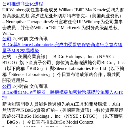
公司推进商业化进程
Ulf Wiinberg获任董事会成员 William “Bill” MacKenzie受聘为财
务高级副总裁 宾夕法尼亚州切斯特布鲁克–（美国商业资讯）
– Neuraptive Therapeutics今日宣布任命Ulf Wiinberg为公司董事
会成员，并任命William “Bill” MacKenzie为财务高级副总裁。
Wiin...
公司
2小时前
文传商讯
BitGo與Silence Laboratories完成由受監管保管商進行之首次後
量子MPC交易模擬
紐約–（美國商業資訊）– BitGo Holdings， Inc.（NYSE：
BTGO）旗下全資子公司、數位資產基礎設施公司BitGo， Inc.
（以下簡稱「BitGo」）與Silence Laboratories Pte. Ltd（以下簡
稱「Silence Laboratories」）今日宣布達成策略合作，將共同
開發適用於...
公司
2小时前
文传商讯
BitGo推出MCP伺服器，將機構級加密貨幣基礎設施導入AI代
理
新功能讓開發人員能夠透過領先的AI工具和開發環境，以自
然語言存取BitGo資源 紐約–（美國商業資訊）–數位資產基礎
設施公司BitGo Holdings， Inc.（NYSE：BTGO）（以下簡稱
「BitGo」）今日宣布推出BitGo Model Context