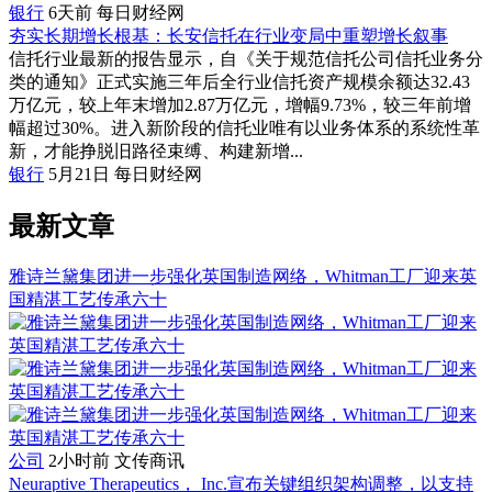
银行
6天前
每日财经网
夯实长期增长根基：长安信托在行业变局中重塑增长叙事
信托行业最新的报告显示，自《关于规范信托公司信托业务分
类的通知》正式实施三年后全行业信托资产规模余额达32.43
万亿元，较上年末增加2.87万亿元，增幅9.73%，较三年前增
幅超过30%。进入新阶段的信托业唯有以业务体系的系统性革
新，才能挣脱旧路径束缚、构建新增...
银行
5月21日
每日财经网
最新文章
雅诗兰黛集团进一步强化英国制造网络，Whitman工厂迎来英
国精湛工艺传承六十
公司
2小时前
文传商讯
Neuraptive Therapeutics， Inc.宣布关键组织架构调整，以支持