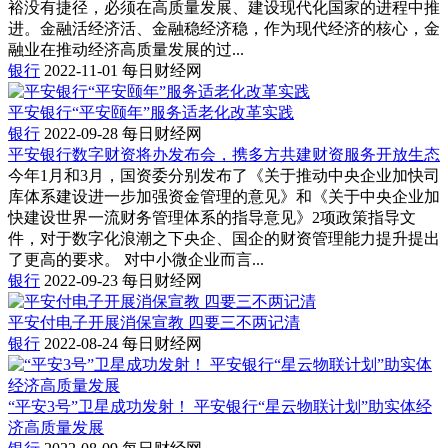
裕没有捷径，必须在高质量发展、建设现代化国家的进程中推
进。金融活经济活、金融稳经济稳，作为现代经济的核心，金
融业在推动经济高质量发展的过...
银行
2022-11-01
每日财经网
平安银行“平安颐年”服务适老化改革实践
银行
2022-09-28
每日财经网
平安银行数字财资将办发布会，携多方共建财资服务开放生态
今年1月和3月，国资委分别发布了《关于推动中央企业加快司
库体系建设进一步加强资金管理的意见》和《关于中央企业加
快建设世界一流财务管理体系的指导意见》2项政策指导文
件，对于数字化浪潮之下央企、国企的财资管理能力提升提出
了更高的要求。 对中小微企业而言...
银行
2022-09-23
每日财经网
平安付电子开展消保宣教 四要三不两记清
银行
2022-08-24
每日财经网
“平安3号”卫星成功发射！ 平安银行“星云物联计划”助实体经
济高质量发展