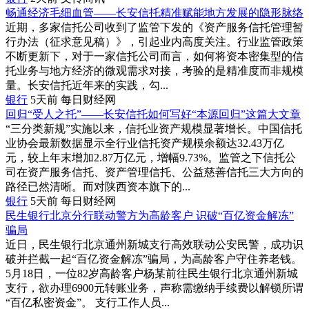
畅通经济毛细血管——长安信托精准赋能地方发展的隐形脉络
近期，多家信托公司收到了监管下发的《资产服务信托管理暂
行办法（征求意见稿）》，引起业内高度关注。行业监管政策
不断更新下，对于一家信托公司而言，如何将资本密集型的信
托业务与地方经济的微观需求对接，考验的是精准度而非规模
量。长安信托近年来的实践，勾...
银行
5天前
每日财经网
回归“受人之托”——长安信托如何写好“本源回归”这篇大文章
“三分类新规”实施以来，信托业资产规模显著增长。中国信托
业协会最新数据显示全行业信托资产规模余额达32.43万亿
元，较上年末增加2.87万亿元，增幅9.73%。监管之下信托公
司在资产服务信托、资产管理信托、公益慈善信托三大方向的
路径已然清晰。而对陕西资本旗下的...
银行
5天前
每日财经网
民生银行北京分行联动警方为高龄客户 识破“百亿资金解冻”
骗局
近日，民生银行北京通州新城支行高效联动公安民警，成功识
破并拦截一起“百亿资金解冻”骗局，为高龄客户守住养老钱。
5月18日，一位82岁高龄客户杨某前往民生银行北京通州新城
支行，欲办理6900元转账业务，声称需缴纳手续费以解锁所谓
“百亿私密资金”。 支行工作人员...