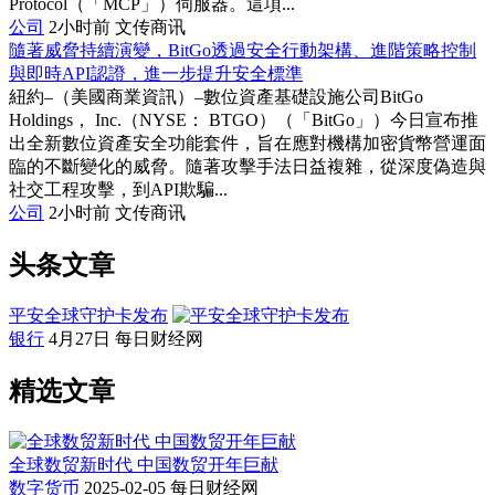
Protocol（「MCP」）伺服器。這項...
公司
2小时前
文传商讯
隨著威脅持續演變，BitGo透過安全行動架構、進階策略控制
與即時API認證，進一步提升安全標準
紐約–（美國商業資訊）–數位資產基礎設施公司BitGo
Holdings， Inc.（NYSE： BTGO）（「BitGo」）今日宣布推
出全新數位資產安全功能套件，旨在應對機構加密貨幣營運面
臨的不斷變化的威脅。隨著攻擊手法日益複雜，從深度偽造與
社交工程攻擊，到API欺騙...
公司
2小时前
文传商讯
头条文章
平安全球守护卡发布
银行
4月27日
每日财经网
精选文章
全球数贸新时代 中国数贸开年巨献
数字货币
2025-02-05
每日财经网