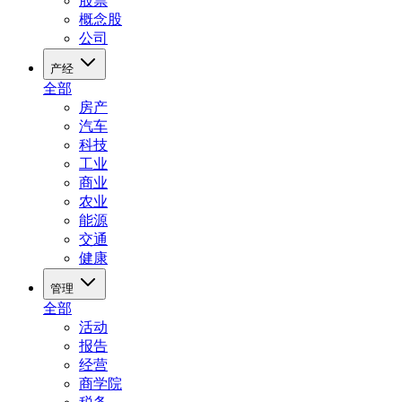
股票
概念股
公司
产经
全部
房产
汽车
科技
工业
商业
农业
能源
交通
健康
管理
全部
活动
报告
经营
商学院