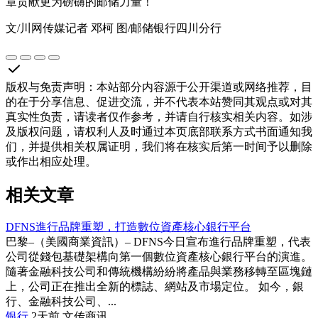
章贡献更为磅礴的邮储力量！
文/川网传媒记者 邓柯 图/邮储银行四川分行
版权与免责声明
：
本站部分内容源于公开渠道或网络推荐，目
的在于分享信息、促进交流，并不代表本站赞同其观点或对其
真实性负责，请读者仅作参考，并请自行核实相关内容。如涉
及版权问题，请权利人及时通过本页底部联系方式书面通知我
们，并提供相关权属证明，我们将在核实后第一时间予以删除
或作出相应处理。
相关文章
DFNS進行品牌重塑，打造數位資產核心銀行平台
巴黎–（美國商業資訊）– DFNS今日宣布進行品牌重塑，代表
公司從錢包基礎架構向第一個數位資產核心銀行平台的演進。
隨著金融科技公司和傳統機構紛紛將產品與業務移轉至區塊鏈
上，公司正在推出全新的標誌、網站及市場定位。 如今，銀
行、金融科技公司、...
银行
2天前
文传商讯