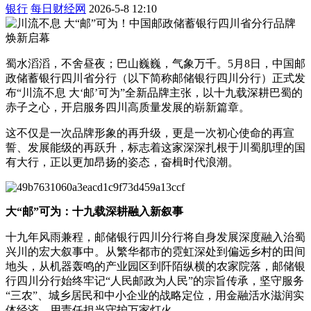
银行
每日财经网
2026-5-8 12:10
蜀水滔滔，不舍昼夜；巴山巍巍，气象万千。5月8日，中国邮
政储蓄银行四川省分行（以下简称邮储银行四川分行）正式发
布“川流不息 大‘邮’可为”全新品牌主张，以十九载深耕巴蜀的
赤子之心，开启服务四川高质量发展的崭新篇章。
这不仅是一次品牌形象的再升级，更是一次初心使命的再宣
誓、发展能级的再跃升，标志着这家深深扎根于川蜀肌理的国
有大行，正以更加昂扬的姿态，奋楫时代浪潮。
大“邮”可为：十九载深耕融入新叙事
十九年风雨兼程，邮储银行四川分行将自身发展深度融入治蜀
兴川的宏大叙事中。从繁华都市的霓虹深处到偏远乡村的田间
地头，从机器轰鸣的产业园区到阡陌纵横的农家院落，邮储银
行四川分行始终牢记“人民邮政为人民”的宗旨传承，坚守服务
“三农”、城乡居民和中小企业的战略定位，用金融活水滋润实
体经济，用责任担当守护万家灯火。