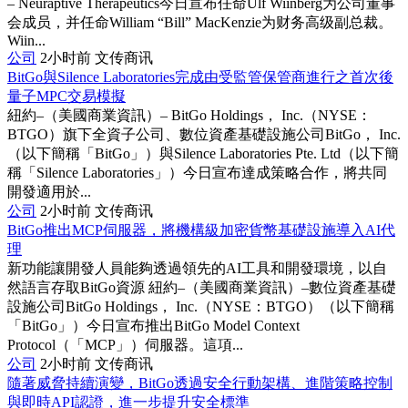
– Neuraptive Therapeutics今日宣布任命Ulf Wiinberg为公司董事
会成员，并任命William “Bill” MacKenzie为财务高级副总裁。
Wiin...
公司
2小时前
文传商讯
BitGo與Silence Laboratories完成由受監管保管商進行之首次後
量子MPC交易模擬
紐約–（美國商業資訊）– BitGo Holdings， Inc.（NYSE：
BTGO）旗下全資子公司、數位資產基礎設施公司BitGo， Inc.
（以下簡稱「BitGo」）與Silence Laboratories Pte. Ltd（以下簡
稱「Silence Laboratories」）今日宣布達成策略合作，將共同
開發適用於...
公司
2小时前
文传商讯
BitGo推出MCP伺服器，將機構級加密貨幣基礎設施導入AI代
理
新功能讓開發人員能夠透過領先的AI工具和開發環境，以自
然語言存取BitGo資源 紐約–（美國商業資訊）–數位資產基礎
設施公司BitGo Holdings， Inc.（NYSE：BTGO）（以下簡稱
「BitGo」）今日宣布推出BitGo Model Context
Protocol（「MCP」）伺服器。這項...
公司
2小时前
文传商讯
隨著威脅持續演變，BitGo透過安全行動架構、進階策略控制
與即時API認證，進一步提升安全標準