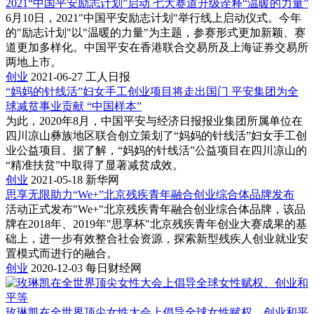
2021“中国平安励志计划”启动 七大赛道升级诠释“温暖的力量”
6月10日，2021"中国平安励志计划"举行线上启动仪式。今年
的"励志计划"以"温暖的力量"为主题，参赛形式更加新颖、赛
道更加多样化。中国平安在香港联合交易所及上海证券交易所
两地上市。
创业
2021-06-27
工人日报
“妈妈的针线活”妇女手工创业项目将走出国门 平安集团为全
球减贫事业贡献 “中国样本”
为此，2020年8月，中国平安与经济日报报业集团所属单位在
四川凉山彝族地区联合创立策划了“妈妈的针线活”妇女手工创
业公益项目。据了解，“妈妈的针线活”公益项目在四川凉山的
“精准扶贫”中取得了显著减贫成效。
创业
2021-05-18
新华网
思享无限助力“We+”北京残疾青年融合创业综合体品牌发布
活动正式发布"We+"北京残疾青年融合创业综合体品牌，该品
牌在2018年、2019年"思享杯"北京残疾青年创业大赛成果的基
础上，进一步有效整合社会资源，探索新型残疾人创业就业安
置模式而进行的融合。
创业
2020-12-03
每日财经网
玫琳凯在全世界顶尖女性大会上倡导全球女性赋权、创业和平