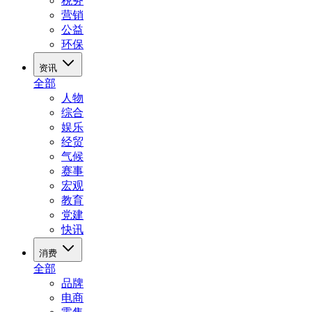
税务
营销
公益
环保
资讯
全部
人物
综合
娱乐
经贸
气候
赛事
宏观
教育
党建
快讯
消费
全部
品牌
电商