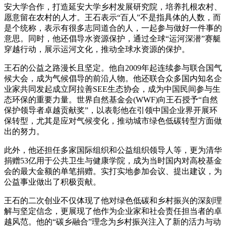
安大学合作，打造延安大学乡村发展研究院，培养扎根农村、
愿意留在农村的人才。王石表示“百人”不是指具体的人数，而
是个统称，表示有很多志同道合的人，一起参与做好一件事的
意思。同时，他还倡导水资源保护，通过全球“运河深潜”赛艇
穿越行动，展示运河文化，推动全球水资源的保护。
王石的公益之路漫长且坚定。他自2009年起连续参与联合国气
候大会，成为气候倡导的前沿人物。他还联合众多国内知名企
业家共同发起成立阿拉善SEE生态协会，成为中国民间参与生
态环保的重要力量。世界自然基金会(WWF)向王石授予“自然
保护领导者卓越贡献奖”，以表彰他在引领中国企业界开展环
保转型，尤其是应对气候变化，推动城市绿色低碳转型方面做
出的努力。
此外，他还担任多家国际组织和公益组织领导人等，更为清华
捐赠53亿用于公共卫生与健康学院，成为当时国内对高校基金
会的最大金额的单笔捐赠。实打实地参加会议、提出建议，为
公益事业做出了积极贡献。
王石的二次创业不仅体现了他对绿色低碳和乡村振兴的深刻理
解与坚定信念，更展现了他作为企业家和社会责任担当者的卓
越风范。他的“碳乡融合”理念为乡村振兴注入了新的活力与动