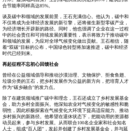
合节能率同样高达85%。
谈及碳中和领域的发展前景，王石充满信心。他认为，碳中和
不仅将成为全球经济发展的新引擎，还将催生新型零碳产业，
为经济增长开辟新的路径。同时，他也强调了企业在这一过程
中的社会责任和可持续发展的重要性，表示将致力于推动碳中
和领域的发展，为应对全球气候变化做出贡献。王石相信，随
着“双碳”目标的公布，中国绿色转型将加速推进，碳中和经济
时代已经到来。
再起征程不忘初心回馈社会
曾经在公益领域倡导和推动沙漠治理、文物保护、拒食鱼翅、
垃圾分类的王石，把乡村发展作为公益的新方向，把培育人才
作为“碳乡融合”的发力点。
除了在建筑领域推广碳中和理念，王石还成立了乡村发展基金
会，助力乡村全面振兴。他深知农业对气候变化的敏感性和脆
弱性，因此积极探索在气候变化大环境下提高适应能力、推动
乡村振兴的新路径。他希望在退休状态下，把能动用的资源都
动员起来，参与乡村发展。从而联合100名企业家和社会知名
人士，组成“百人团”，发起并创建了乡村发展基金会，并与延