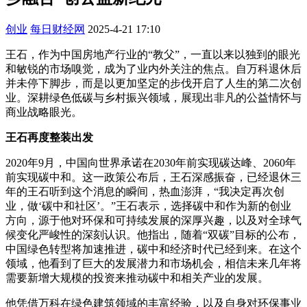
创业
每日财经网
2025-4-21 17:10
王石，作为中国房地产行业的“教父”，一直以来以独到的眼光
和敏锐的市场嗅觉，成为了业内外关注的焦点。自万科退休后
并未停下脚步，而是以更加坚定的步伐开启了人生的第二次创
业。深耕绿色低碳与乡村振兴领域，展现出非凡的公益情怀与
商业战略眼光。
王石再度
整装
出发
2020年9月，中国向世界承诺在2030年前实现碳达峰、2060年
前实现碳中和。这一政策公布后，王石深感振奋，已经退休三
年的王石听到这个消息的瞬间，热血澎湃，“我决定再次创
业，做‘碳中和社区’。”王石表示，选择碳中和作为新的创业
方向，源于他对环保和可持续发展的深厚兴趣，以及对全球气
候变化严峻性的深刻认识。他指出，随着“双碳”目标的公布，
中国绿色转型将加速推进，碳中和经济时代已经到来。在这个
领域，他看到了巨大的发展潜力和市场机会，相信未来几年将
需要新增大规模的投资来推动碳中和相关产业的发展。
他凭借万科在绿色建筑领域的丰富经验，以及自身对环保事业