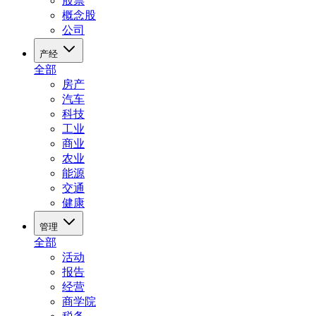
股票
概念股
公司
产经
全部
房产
汽车
科技
工业
商业
农业
能源
交通
健康
管理
全部
活动
报告
经营
商学院