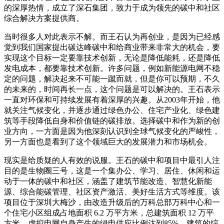
的深厚热情，成立了深石集团，致力于成为领先的碳中和社区
综合解决方案提供商。
当时很多人对此表示不解。而王石认为再创业，是因为已经感
觉到我们国家提出碳达峰碳中和给商业带来非常大的机会，要
实现这个目标一定要靠技术创新，无论是降低能耗，还是降低
发电成本，都要靠技术创新。许多问题，例如新能源电网不稳
定的问题，解决起来不可能一蹴而就，但是你可以预期，不久
的未来的，时间再长一点，这个问题是可以解决的。王石表示
一直对环保和可持续发展有着深厚的兴趣。从2003年开始，他
就关注气候变化，并逐步通过绿色办公、住宅产业化、绿色建
筑等手段降低自身和价值链的碳排放。选择碳中和作为新的创
业方向，一方面是因为他深刻认识到全球气候变化的严峻性，
另一方面也是看到了这个领域巨大的发展潜力和市场机会。
现实是给质疑的人有效的说服。王石的碳中和项目中最引人注
目的是生物圈三号，这是一个集办公、学习、居住、休闲和运
动于一体的碳中和社区，涵盖了建筑节能改造、智慧化新能
源、综合能碳管理、社区资产激活、美好生活方式等维度。该
项目位于深圳大梅沙，由改造升级后的万科总部万科中心和一
个住宅小区组成占地面积 6.2 万平方米，总建筑面积 12 万平
方米。虚拟电网自身产生的绿电供应比例达到85%，建筑的综