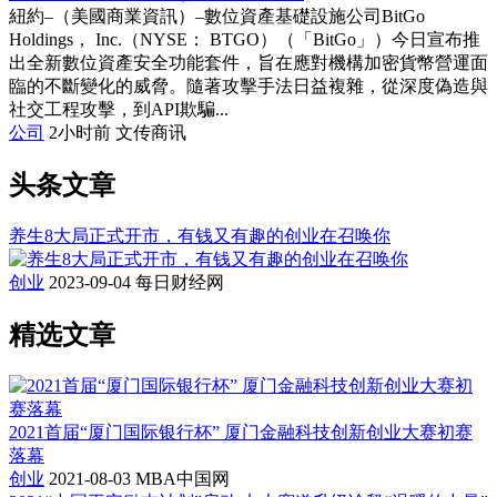
紐約–（美國商業資訊）–數位資產基礎設施公司BitGo
Holdings， Inc.（NYSE： BTGO）（「BitGo」）今日宣布推
出全新數位資產安全功能套件，旨在應對機構加密貨幣營運面
臨的不斷變化的威脅。隨著攻擊手法日益複雜，從深度偽造與
社交工程攻擊，到API欺騙...
公司
2小时前
文传商讯
头条文章
养生8大局正式开市，有钱又有趣的创业在召唤你
创业
2023-09-04
每日财经网
精选文章
2021首届“厦门国际银行杯” 厦门金融科技创新创业大赛初赛
落幕
创业
2021-08-03
MBA中国网