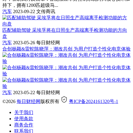
持下，拥有1200匹超级马...
汽车
2023-09-22
文传商讯
匹配辅助驾驶 采埃孚将在日照生产高端离手检测功能的方向
盘
汽车
2023-05-26
每日财经网
合创杨颖&雷蛇陈晓萍：潮改共创 为用户打造个性化电竞体验
汽车
2023-05-22
每日财经网
©2026
每日财经网
版权所有
粤ICP备2024161320号-1
关于我们
使用条款
商务合作
联系我们