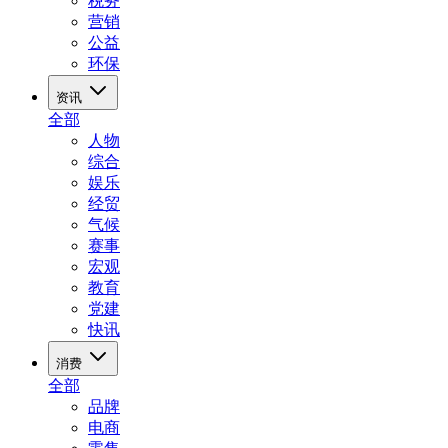
税务
营销
公益
环保
资讯
全部
人物
综合
娱乐
经贸
气候
赛事
宏观
教育
党建
快讯
消费
全部
品牌
电商