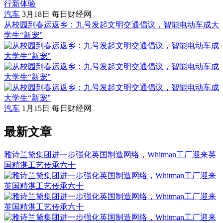
汽车
3月18日
每日财经网
从校园到春运返乡：九号发起文明交通倡议，智能电动车成大
学生“新宠”
汽车
1月15日
每日财经网
最新文章
雅诗兰黛集团进一步强化英国制造网络，Whitman工厂迎来英
国精湛工艺传承六十