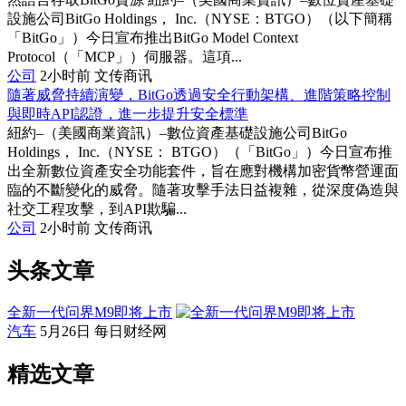
設施公司BitGo Holdings， Inc.（NYSE：BTGO）（以下簡稱
「BitGo」）今日宣布推出BitGo Model Context
Protocol（「MCP」）伺服器。這項...
公司
2小时前
文传商讯
隨著威脅持續演變，BitGo透過安全行動架構、進階策略控制
與即時API認證，進一步提升安全標準
紐約–（美國商業資訊）–數位資產基礎設施公司BitGo
Holdings， Inc.（NYSE： BTGO）（「BitGo」）今日宣布推
出全新數位資產安全功能套件，旨在應對機構加密貨幣營運面
臨的不斷變化的威脅。隨著攻擊手法日益複雜，從深度偽造與
社交工程攻擊，到API欺騙...
公司
2小时前
文传商讯
头条文章
全新一代问界M9即将上市
汽车
5月26日
每日财经网
精选文章