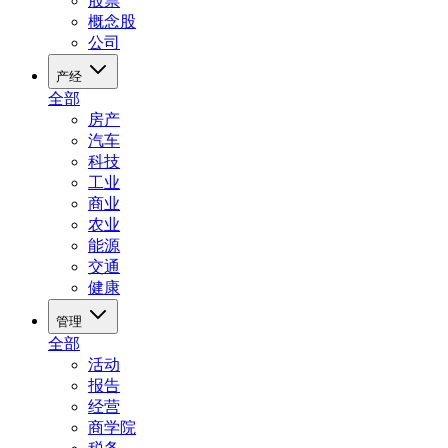
股票
概念股
公司
产经
全部
房产
汽车
科技
工业
商业
农业
能源
交通
健康
管理
全部
活动
报告
经营
商学院