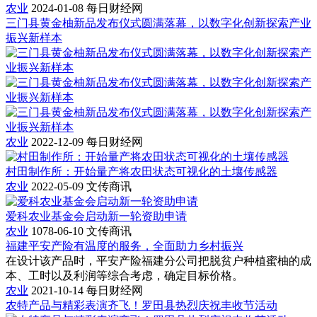
农业
2024-01-08
每日财经网
三门县黄金柚新品发布仪式圆满落幕，以数字化创新探索产业
振兴新样本
农业
2022-12-09
每日财经网
村田制作所：开始量产将农田状态可视化的土壤传感器
农业
2022-05-09
文传商讯
爱科农业基金会启动新一轮资助申请
农业
1078-06-10
文传商讯
福建平安产险有温度的服务，全面助力乡村振兴
在设计该产品时，平安产险福建分公司把脱贫户种植蜜柚的成
本、工时以及利润等综合考虑，确定目标价格。
农业
2021-10-14
每日财经网
农特产品与精彩表演齐飞！罗田县热烈庆祝丰收节活动