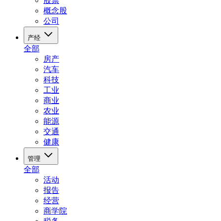
股票
概念股
公司
产经
全部
房产
汽车
科技
工业
商业
农业
能源
交通
健康
管理
全部
活动
报告
经营
商学院