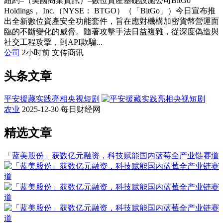
紐約–（美國商業資訊）–數位資產基礎設施公司BitGo
Holdings， Inc.（NYSE： BTGO）（「BitGo」）今日宣布推
出全新數位資產安全功能套件，旨在應對機構加密貨幣營運面
臨的不斷變化的威脅。隨著攻擊手法日益複雜，從深度偽造與
社交工程攻擊，到API欺騙...
公司
2小时前
文传商讯
头条文章
平安援藏实践亮相央视短剧
农业
2025-12-30
每日财经网
精选文章
「蓝美股份」获数亿元融资，科技赋能国内蓝莓全产业链赛道