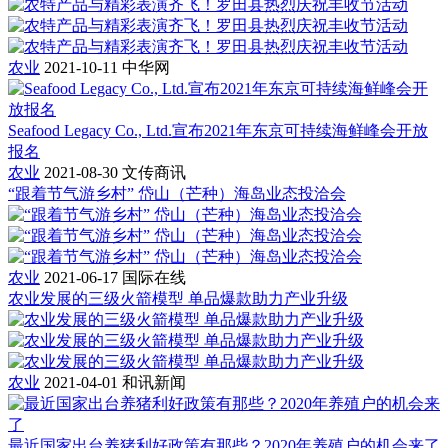
农业
2021-10-11
中华网
Seafood Legacy Co., Ltd.宣布2021年东京可持续海鲜峰会开放
报名
农业
2021-08-30
文传商讯
“跟着节气游乡村” 岱山（芒种）海岛业态投洽会
农业
2021-06-17
国际在线
农业发展的三级火箭模型 单品爆款助力产业升级
农业
2021-04-01
和讯新闻
最近国家出台养猪利好政策有那些？2020年养殖户的机会来了