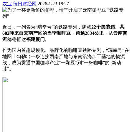
农业
每日财经网
2026-1-23 18:27
近日，一列名为“瑞幸号”的铁路专列，满载
22
个集装箱
、
共
682
吨来自云南产区的当季咖啡豆
，
跨越
2834
公里
，从
云南普
洱
稳稳抵达
福建厦门
。
作为国内首趟规模化、品牌化的咖啡豆铁路专列，“瑞幸号”在
地图上勾勒出一条连接西南产地与东南沿海加工基地的物流
线，成为贯通中国咖啡产业“一颗豆”到“一杯咖啡”的“新动
脉”。