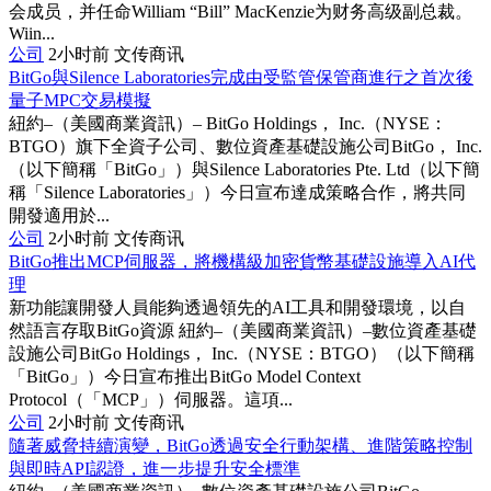
会成员，并任命William “Bill” MacKenzie为财务高级副总裁。
Wiin...
公司
2小时前
文传商讯
BitGo與Silence Laboratories完成由受監管保管商進行之首次後
量子MPC交易模擬
紐約–（美國商業資訊）– BitGo Holdings， Inc.（NYSE：
BTGO）旗下全資子公司、數位資產基礎設施公司BitGo， Inc.
（以下簡稱「BitGo」）與Silence Laboratories Pte. Ltd（以下簡
稱「Silence Laboratories」）今日宣布達成策略合作，將共同
開發適用於...
公司
2小时前
文传商讯
BitGo推出MCP伺服器，將機構級加密貨幣基礎設施導入AI代
理
新功能讓開發人員能夠透過領先的AI工具和開發環境，以自
然語言存取BitGo資源 紐約–（美國商業資訊）–數位資產基礎
設施公司BitGo Holdings， Inc.（NYSE：BTGO）（以下簡稱
「BitGo」）今日宣布推出BitGo Model Context
Protocol（「MCP」）伺服器。這項...
公司
2小时前
文传商讯
隨著威脅持續演變，BitGo透過安全行動架構、進階策略控制
與即時API認證，進一步提升安全標準