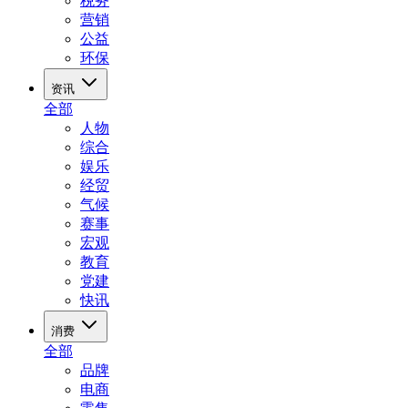
税务
营销
公益
环保
资讯
全部
人物
综合
娱乐
经贸
气候
赛事
宏观
教育
党建
快讯
消费
全部
品牌
电商