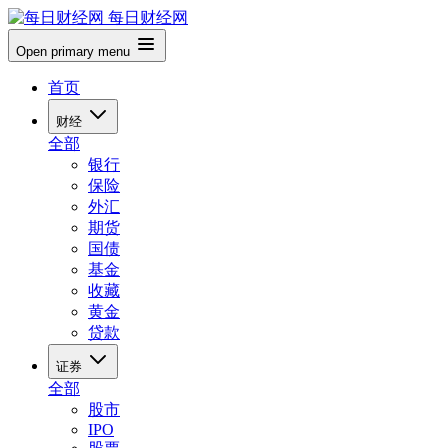
每日财经网
Open primary menu
首页
财经
全部
银行
保险
外汇
期货
国债
基金
收藏
黄金
贷款
证券
全部
股市
IPO