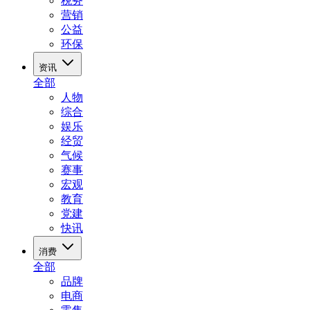
税务
营销
公益
环保
资讯
全部
人物
综合
娱乐
经贸
气候
赛事
宏观
教育
党建
快讯
消费
全部
品牌
电商