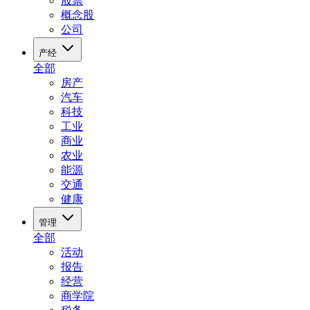
股票
概念股
公司
产经
全部
房产
汽车
科技
工业
商业
农业
能源
交通
健康
管理
全部
活动
报告
经营
商学院