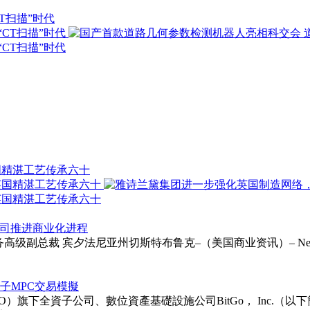
T扫描”时代
国精湛工艺传承六十
以支持公司推进商业化进程
ie受聘为财务高级副总裁 宾夕法尼亚州切斯特布鲁克–（美国商业资讯）– Neurapt
次後量子MPC交易模擬
TGO）旗下全資子公司、數位資產基礎設施公司BitGo， Inc.（以下簡稱「BitG