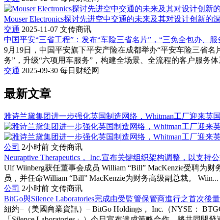
Mouser Electronics探讨先进空中交通的未来及其对设计创新
交通
2025-11-07
文传商讯
中国平安“三省工程”：发布“车险三省名片”，“三免全包办、服
9月19日，中国平安旗下平安产险在成都举办“平安车险三省
务”，升级“六项用车服务”，构建全场景、全流程的客户服务体系
交通
2025-09-30
每日财经网
最新文章
雅诗兰黛集团进一步强化英国制造网络，Whitman工厂迎来英
公司
2小时前
文传商讯
Neuraptive Therapeutics， Inc.宣布关键组织架构调整，
Ulf Wiinberg获任董事会成员 William “Bill” MacKenz
员，并任命William “Bill” MacKenzie为财务高级副总裁。 Wiin...
公司
2小时前
文传商讯
BitGo與Silence Laboratories完成由受監管保管商進行之首
紐約–（美國商業資訊）– BitGo Holdings， Inc.（NYSE： B
「Silence Laboratories」）今日宣布達成策略合作，將共同開發適