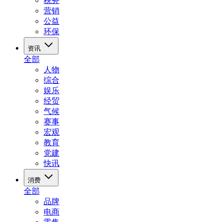
税务
营销
公益
环保
资讯
全部
人物
综合
娱乐
经贸
气候
赛事
宏观
教育
党建
快讯
消费
全部
品牌
电商