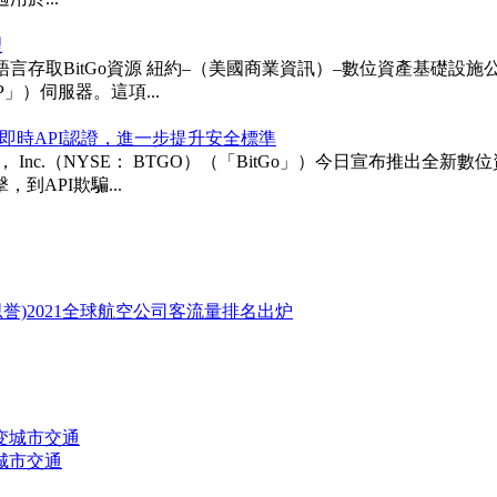
理
itGo資源 紐約–（美國商業資訊）–數位資產基礎設施公司BitGo 
「MCP」）伺服器。這項...
即時API認證，進一步提升安全標準
ngs， Inc.（NYSE： BTGO）（「BitGo」）今日宣布
API欺騙...
城市交通