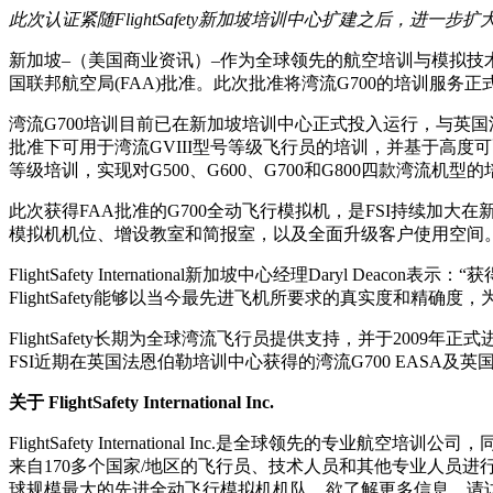
此次认证紧随FlightSafety新加坡培训中心扩建之后，进一
新加坡–（美国商业资讯）–作为全球领先的航空培训与模拟技术公司，Fligh
国联邦航空局(FAA)批准。此次批准将湾流G700的培训服务
湾流G700培训目前已在新加坡培训中心正式投入运行，与英国
批准下可用于湾流GVIII型号等级飞行员的培训，并基于高度
等级培训，实现对G500、G600、G700和G800四款湾流
此次获得FAA批准的G700全动飞行模拟机，是FSI持续加
模拟机机位、增设教室和简报室，以及全面升级客户使用空间
FlightSafety International新加坡中心经理Dar
FlightSafety能够以当今最先进飞机所要求的真实度和精确度
FlightSafety长期为全球湾流飞行员提供支持，并于20
FSI近期在英国法恩伯勒培训中心获得的湾流G700 EASA
关于 FlightSafety International Inc.
FlightSafety International Inc.是全
来自170多个国家/地区的飞行员、技术人员和其他专业人员进行
球规模最大的先进全动飞行模拟机机队。欲了解更多信息，请访问fligh