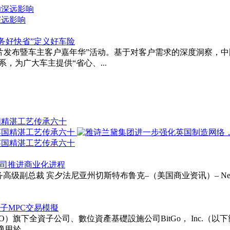
的深远影响
务好快省”定义好车险
名片发布暨车主客户嘉年华”活动。基于对客户需求的深度洞察，中
，为广大车主提供“省心、...
国精湛工艺传承六十
以支持公司推进商业化进程
ie受聘为财务高级副总裁 宾夕法尼亚州切斯特布鲁克–（美国商业资讯）– Neurapt
次後量子MPC交易模擬
TGO）旗下全資子公司、數位資產基礎設施公司BitGo， Inc.（以下簡稱「BitG
用於...