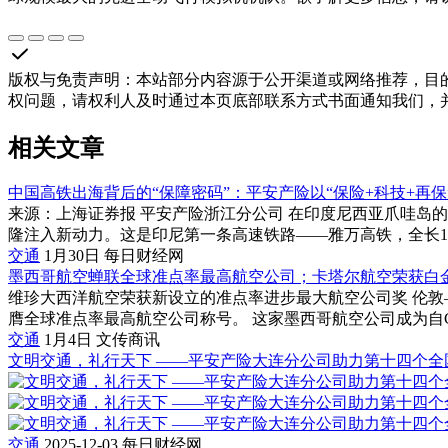
版权与免责声明
：
本站部分内容源于公开渠道或网络推荐，目
权问题，请权利人及时通过本页底部联系方式书面通知我们，
相关文章
中国高铁出海背后的“保障密码”：平安产险以“保险+科技+再保
来源：上海证券报 平安产险浙江分公司 在印度尼西亚爪哇岛
隆注入新动力。这是印尼第一条高速铁路——雅万高铁，全长142.
交通
1月30日
每日财经网
墨西哥航空蝉联全球准点率最高航空公司；卡塔尔航空荣获白
维珍大西洋航空荣获新设立的准点率进步最大航空公司奖 伦敦–（
膺全球准点率最高航空公司称号。 这家墨西哥航空公司成为自Cirium
交通
1月4日
文传商讯
文明交通，礼行天下 ——平安产险大连分公司助力第十四个全
交通
2025-12-03
每日财经网