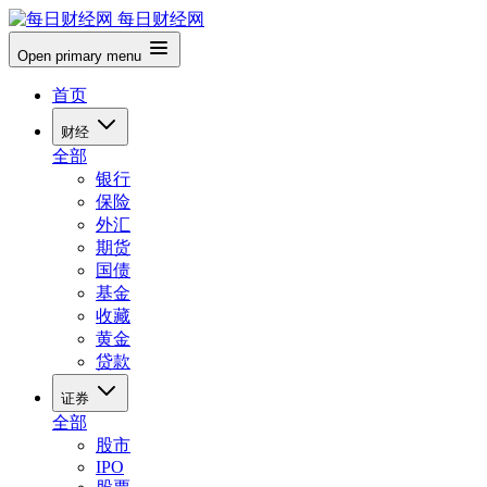
每日财经网
Open primary menu
首页
财经
全部
银行
保险
外汇
期货
国债
基金
收藏
黄金
贷款
证券
全部
股市
IPO