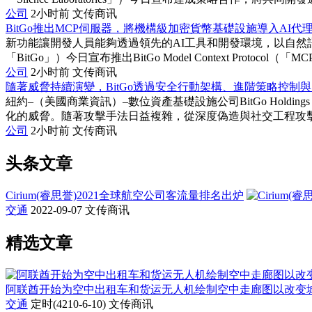
公司
2小时前
文传商讯
BitGo推出MCP伺服器，將機構級加密貨幣基礎設施導入AI代
新功能讓開發人員能夠透過領先的AI工具和開發環境，以自然語言存取B
「BitGo」）今日宣布推出BitGo Model Context Protocol（
公司
2小时前
文传商讯
隨著威脅持續演變，BitGo透過安全行動架構、進階策略控制與
紐約–（美國商業資訊）–數位資產基礎設施公司BitGo Holdi
化的威脅。隨著攻擊手法日益複雜，從深度偽造與社交工程攻擊，到
公司
2小时前
文传商讯
头条文章
Cirium(睿思誉)2021全球航空公司客流量排名出炉
交通
2022-09-07
文传商讯
精选文章
阿联酋开始为空中出租车和货运无人机绘制空中走廊图以改变
交通
定时(4210-6-10)
文传商讯