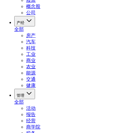
股票
概念股
公司
产经
全部
房产
汽车
科技
工业
商业
农业
能源
交通
健康
管理
全部
活动
报告
经营
商学院