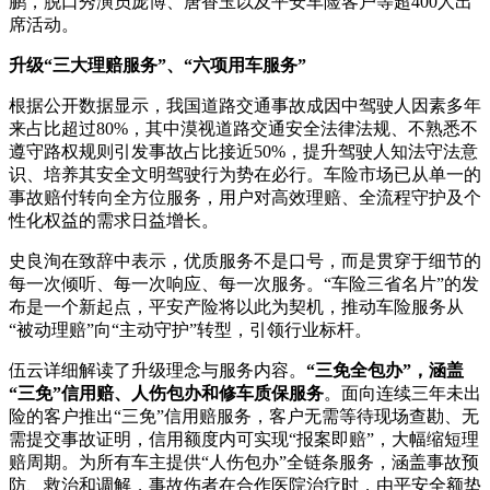
鹏，脱口秀演员庞博、唐香玉以及平安车险客户等超400人出
席活动。
升级“三大理赔服务”、“六项用车服务”
根据公开数据显示，我国道路交通事故成因中驾驶人因素多年
来占比超过80%，其中漠视道路交通安全法律法规、不熟悉不
遵守路权规则引发事故占比接近50%，提升驾驶人知法守法意
识、培养其安全文明驾驶行为势在必行。车险市场已从单一的
事故赔付转向全方位服务，用户对高效理赔、全流程守护及个
性化权益的需求日益增长。
史良洵在致辞中表示，优质服务不是口号，而是贯穿于细节的
每一次倾听、每一次响应、每一次服务。“车险三省名片”的发
布是一个新起点，平安产险将以此为契机，推动车险服务从
“被动理赔”向“主动守护”转型，引领行业标杆。
伍云详细解读了升级理念与服务内容。
“三免全包办”，涵盖
“三免”信用赔、人伤包办和修车质保服务
。面向连续三年未出
险的客户推出“三免”信用赔服务，客户无需等待现场查勘、无
需提交事故证明，信用额度内可实现“报案即赔”，大幅缩短理
赔周期。为所有车主提供“人伤包办”全链条服务，涵盖事故预
防、救治和调解，事故伤者在合作医院治疗时，由平安全额垫