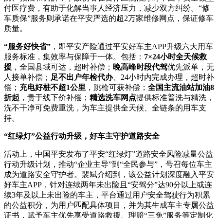
付医疗费，有助于化解当事人经济压力，减少双方纠纷。“修
车质保”服务则承诺在平安严选的超2万家维修网点，保证修车
质量。
“
服务好快省”
，即平安产险通过平安好车主APP升级六大用车
服务标准，集效率与保障于一体。包括：
7×24小时全天候救
援
，全国县域可达，超时补偿；
晚高峰时段代驾
优先派单，无
人接单补偿；
足不出户年检代办
、24小时内完成办理，超时补
偿；
充电好桩不超1公里
，跳枪可获补偿；
全国主流油站加油8
折起
，贵于线下价补偿；
精选洗车网点
提供标准普洗与精洗，
洗不干净可免费重洗，为车主提供全天候、全链条的用车支
持。
“
红绿灯”公益行动升级，好车主守护道路安全
活动上，中国平安发布了平安“红绿灯”道路安全风险减量公益
行动升级计划，推动“企业主导”到“全民参与”，号召每位车主
成为道路安全守护者。裴斌介绍到，该公益计划深度融入平安
好车主APP，针对连续两年未出险且“安驾分”达90分以上或连
续3年及以上未出险的车主，平台通过用户安全驾驶行为积累
的公益积分，为用户匹配具体项目，并为其生成车主专属公益
证书，赋予车主优先享受道路救援、理赔“三免”服务等定制化