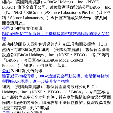
紐約–（美國商業資訊）– BitGo Holdings， Inc.（NYSE：
BTGO）旗下全資子公司、數位資產基礎設施公司BitGo， Inc.
（以下簡稱「BitGo」）與Silence Laboratories Pte. Ltd（以下簡
稱「Silence Laboratories」）今日宣布達成策略合作，將共同
開發適用於...
公司
2小时前
文传商讯
BitGo推出MCP伺服器，將機構級加密貨幣基礎設施導入AI代
理
新功能讓開發人員能夠透過領先的AI工具和開發環境，以自
然語言存取BitGo資源 紐約–（美國商業資訊）–數位資產基礎
設施公司BitGo Holdings， Inc.（NYSE：BTGO）（以下簡稱
「BitGo」）今日宣布推出BitGo Model Context
Protocol（「MCP」）伺服器。這項...
公司
2小时前
文传商讯
隨著威脅持續演變，BitGo透過安全行動架構、進階策略控制
與即時API認證，進一步提升安全標準
紐約–（美國商業資訊）–數位資產基礎設施公司BitGo
Holdings， Inc.（NYSE： BTGO）（「BitGo」）今日宣布推
出全新數位資產安全功能套件，旨在應對機構加密貨幣營運面
臨的不斷變化的威脅。隨著攻擊手法日益複雜，從深度偽造與
社交工程攻擊，到API欺騙...