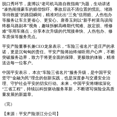
脱口秀环节，庞博以“老司机马路自救指南”为题，生动讲述
“凑热闹撞豪车的赔偿惊吓、事故后说不清位置的慌乱、堵路
等待救援”的路囧瞬间，精准对比出“三免”信用赔、人伤包办
等服务让车主更省心、更安心。唐香玉则以“新手村菜鸟误闯
终极马路副本”视角，趣味拆解高峰期代驾难、故定损、维修
难”等用车痛点，分享本次升级的代驾接单快、人伤包办、修
车质保等服务亮点。
平安产险董事长兼CEO龙泉表示，“车险三省名片”是庄严的承
诺，更是沉甸甸的责任。平安产险将始终倾听用户心声，不断
突破服务边界，致力于将更全面的保障、更极致的体验，精准
送达每一位客户。
中国平安表示， 本次“车险三省名片”服务升级，是中国平安
坚守“金融为民”理念的创新实践，也是深度参与交通安全治
理、守护社会平安的切实行动。未来，中国平安将继续深化
“三省工程”，持续以科技驱动服务革新，不断谱写保险业高质
量发展的新篇章。
（完）
【来源：平安产险浙江分公司】