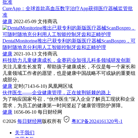
CureApp：全球首款高血压数字治疗App获得医疗器械监管批
准
健康
2022-05-09
文传商讯
DentalMonitoring推出已获专利的新版医疗器械ScanBoxpro，可
随时随地充分利用人工智能控制牙齿和正畸护理
健康
2021-10-13
文传商讯
科技助力儿童健康成长，金赛药业加强儿科多领域研发创新
关注儿童生长发育，帮助孩子健康成长，不仅是每一个家长和
儿童领域工作者的愿望，也是健康中国战略不可或缺的重要组
成部分。
健康
定时(7143-6-10)
凤凰网区域
伙伴医生——企业健康管理，正在披荆斩棘的路上
为了响应国家号召，“伙伴医生”深入企业了解员工现状和企业
需求，为员工的健康第一时间竖起了健康管理防护屏障。
健康
1656-06-10
每日财经网
©2026
每日财经网
版权所有
粤ICP备2024161320号-1
关于我们