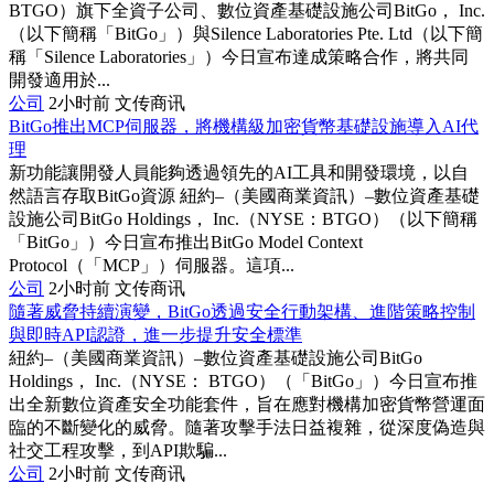
BTGO）旗下全資子公司、數位資產基礎設施公司BitGo， Inc.
（以下簡稱「BitGo」）與Silence Laboratories Pte. Ltd（以下簡
稱「Silence Laboratories」）今日宣布達成策略合作，將共同
開發適用於...
公司
2小时前
文传商讯
BitGo推出MCP伺服器，將機構級加密貨幣基礎設施導入AI代
理
新功能讓開發人員能夠透過領先的AI工具和開發環境，以自
然語言存取BitGo資源 紐約–（美國商業資訊）–數位資產基礎
設施公司BitGo Holdings， Inc.（NYSE：BTGO）（以下簡稱
「BitGo」）今日宣布推出BitGo Model Context
Protocol（「MCP」）伺服器。這項...
公司
2小时前
文传商讯
隨著威脅持續演變，BitGo透過安全行動架構、進階策略控制
與即時API認證，進一步提升安全標準
紐約–（美國商業資訊）–數位資產基礎設施公司BitGo
Holdings， Inc.（NYSE： BTGO）（「BitGo」）今日宣布推
出全新數位資產安全功能套件，旨在應對機構加密貨幣營運面
臨的不斷變化的威脅。隨著攻擊手法日益複雜，從深度偽造與
社交工程攻擊，到API欺騙...
公司
2小时前
文传商讯