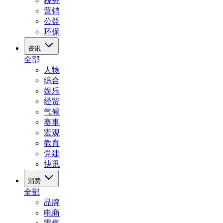
税务
营销
公益
环保
资讯
全部
人物
综合
娱乐
经贸
气候
赛事
宏观
教育
党建
快讯
消费
全部
品牌
电商