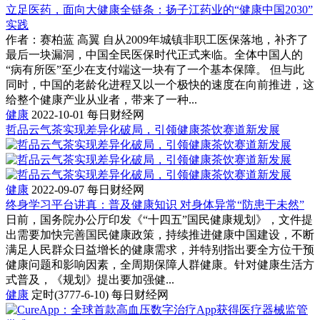
立足医药，面向大健康全链条：扬子江药业的“健康中国2030”
实践
作者：赛柏蓝 高翼 自从2009年城镇非职工医保落地，补齐了
最后一块漏洞，中国全民医保时代正式来临。全体中国人的
“病有所医”至少在支付端这一块有了一个基本保障。 但与此
同时，中国的老龄化进程又以一个极快的速度在向前推进，这
给整个健康产业从业者，带来了一种...
健康
2022-10-01
每日财经网
哲品云气茶实现差异化破局，引领健康茶饮赛道新发展
健康
2022-09-07
每日财经网
终身学习平台讲真：普及健康知识 对身体异常“防患于未然”
日前，国务院办公厅印发《“十四五”国民健康规划》，文件提
出需要加快完善国民健康政策，持续推进健康中国建设，不断
满足人民群众日益增长的健康需求，并特别指出要全方位干预
健康问题和影响因素，全周期保障人群健康。针对健康生活方
式普及，《规划》提出要加强健...
健康
定时(3777-6-10)
每日财经网