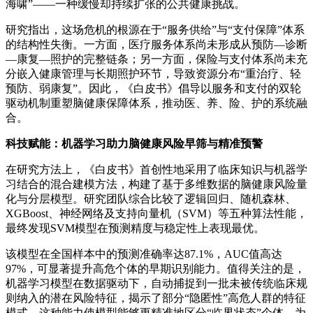
海啸”——一种缓慢却持续扩张的公共健康挑战。
研究指出，这场危机的根源在于“服务供给”与“支付保障”体系
的结构性失衡。一方面，医疗服务体系尚未形成从预防—诊断
—康复—照护的完整链条；另一方面，保险与支付体系尚未充
分嵌入健康管理与长期照护环节，导致资源分布“重治疗、轻
预防、弱康复”。因此，《白皮书》倡导以服务和支付的双轮
驱动机制重塑脑健康保障体系，推动医、养、险、护的系统融
合。
科技赋能：机器学习助力脑健康风险早筛与精准预警
在研究方法上，《白皮书》首创性地采用了临床知识与机器学
习结合的混合建模方法，构建了基于多维数据的脑健康风险量
化与分层模型。研究团队综合比较了逻辑回归、随机森林、
XGBoost、神经网络及支持向量机（SVM）等五种算法性能，
最终发现SVM模型在预测精度与稳定性上表现最优。
该模型在全国样本中的预测准确率达87.1%，AUC值高达
97%，可显著提升高危个体的早期识别能力。值得关注的是，
机器学习模型在数据驱动下，自动捕捉到一批未被传统临床规
则纳入的潜在风险特征，揭示了部分“隐匿性”高危人群的特征
模式。这种能力使模型能够更精准地区分“临界状态”个体，为