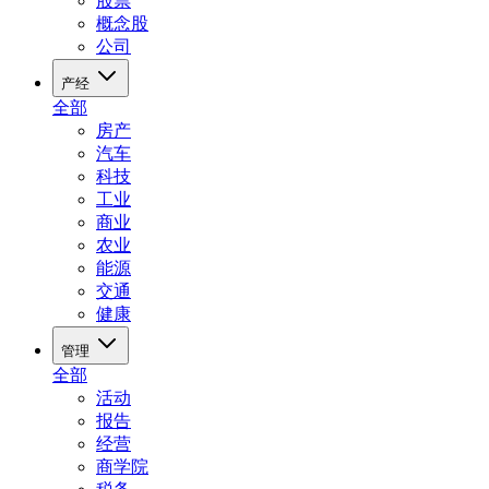
股票
概念股
公司
产经
全部
房产
汽车
科技
工业
商业
农业
能源
交通
健康
管理
全部
活动
报告
经营
商学院