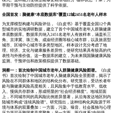
早期干预与主动防控提供了科学依据。
全国首发：脑健康“本底数据库”覆盖12城2451名老年人样本
为支撑模型构建与风险评估，《白皮书》基于覆盖全国12个典
型城市的实地调研数据，建立了首个中国城市老年人群脑健康
本底数据库。数据库共纳入2451名老年人有效样本，涵盖长三
角、京津冀、珠三角、成渝经济圈等核心城市群，以及旅居型
城市、区域中心城市等多类型地区。样本设计充分考虑了地
理、经济、文化与健康服务差异性，使研究结果具有较高的代
表性与外推价值。这一数据库的建立，为未来我国脑健康风险
监测、干预评估和政策模拟提供了数据基础。
洞察一：首次绘制中国城市老年人群脑健康风险图谱
。
《白皮
书》首次绘制了中国城市老年人脑健康风险全景图谱，揭示了
风险在不同群体和地区的结构化分布。研究显示，受访长者年
龄与脑健康风险高度相关，且风险集中于低教育水平、低收
入、慢病共存群体，形成明显的“社会经济梯度”。地域层面
上，不同城市间的高风险比例差异显著，从沿海发达地区到内
陆城市构成“连续风险谱”。研究指出，这种结构化风险源于环
境与体系的双重叠加：一方面，污染、噪音、社会孤独与心理
压力等可干预因素高度聚集；另一方面，医疗体系“中间强、