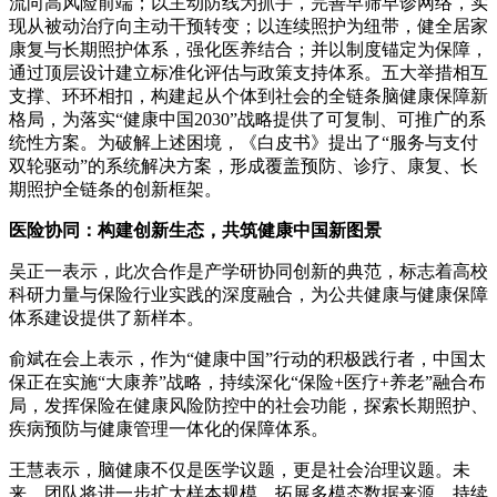
流向高风险前端；以主动防线为抓手，完善早筛早诊网络，实
现从被动治疗向主动干预转变；以连续照护为纽带，健全居家
康复与长期照护体系，强化医养结合；并以制度锚定为保障，
通过顶层设计建立标准化评估与政策支持体系。五大举措相互
支撑、环环相扣，构建起从个体到社会的全链条脑健康保障新
格局，为落实“健康中国2030”战略提供了可复制、可推广的系
统性方案。为破解上述困境，《白皮书》提出了“服务与支付
双轮驱动”的系统解决方案，形成覆盖预防、诊疗、康复、长
期照护全链条的创新框架。
医险协同：构建创新生态，共筑健康中国新图景
吴正一表示，此次合作是产学研协同创新的典范，标志着高校
科研力量与保险行业实践的深度融合，为公共健康与健康保障
体系建设提供了新样本。
俞斌在会上表示，作为“健康中国”行动的积极践行者，中国太
保正在实施“大康养”战略，持续深化“保险+医疗+养老”融合布
局，发挥保险在健康风险防控中的社会功能，探索长期照护、
疾病预防与健康管理一体化的保障体系。
王慧表示，脑健康不仅是医学议题，更是社会治理议题。未
来，团队将进一步扩大样本规模，拓展多模态数据来源，持续