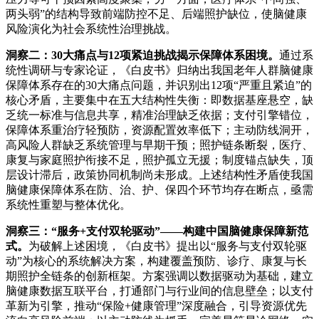
两头弱”的结构导致前端防控不足、后端照护缺位，使脑健康
风险演化为社会系统性治理挑战。
洞察二：30大痛点与12项紧迫挑战揭示保障体系困境
。
通过系
统性调研与专家论证，《白皮书》归纳出我国老年人群脑健康
保障体系存在的30大痛点问题，并识别出12项“严重且紧迫”的
核心矛盾，主要集中在五大结构性失衡：即数据基座悬空，缺
乏统一标准与信息共享，精准治理缺乏依据；支付引擎错位，
保障体系重治疗轻预防，资源配置效率低下；主动防线洞开，
高风险人群缺乏系统管理与早期干预；照护链条断裂，医疗、
康复与家庭照护衔接不足，照护孤立无援；制度锚点缺失，顶
层设计滞后，政策协同机制尚未形成。上述结构性矛盾使我国
脑健康保障体系在防、治、护、保四个环节均存在断点，亟需
系统性重塑与整体优化。
洞察三：“服务+支付双轮驱动”——构建中国脑健康保障新范
式
。
为破解上述困境，《白皮书》提出以“服务与支付双轮驱
动”为核心的系统解决方案，构建覆盖预防、诊疗、康复与长
期照护全链条的创新框架。方案强调以数据驱动为基础，建立
脑健康数据互联平台，打通部门与行业间的信息壁垒；以支付
革新为引擎，推动“保险+健康管理”深度融合，引导资源优先