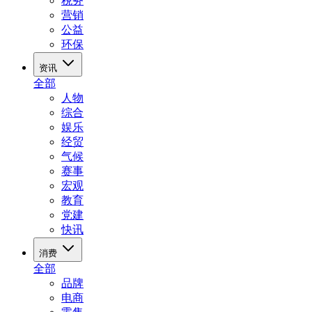
税务
营销
公益
环保
资讯
全部
人物
综合
娱乐
经贸
气候
赛事
宏观
教育
党建
快讯
消费
全部
品牌
电商