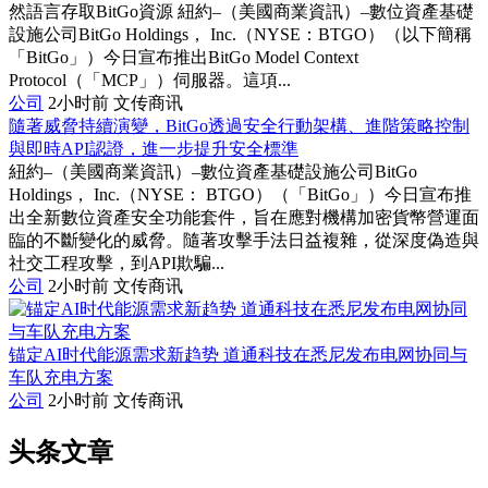
然語言存取BitGo資源 紐約–（美國商業資訊）–數位資產基礎
設施公司BitGo Holdings， Inc.（NYSE：BTGO）（以下簡稱
「BitGo」）今日宣布推出BitGo Model Context
Protocol（「MCP」）伺服器。這項...
公司
2小时前
文传商讯
隨著威脅持續演變，BitGo透過安全行動架構、進階策略控制
與即時API認證，進一步提升安全標準
紐約–（美國商業資訊）–數位資產基礎設施公司BitGo
Holdings， Inc.（NYSE： BTGO）（「BitGo」）今日宣布推
出全新數位資產安全功能套件，旨在應對機構加密貨幣營運面
臨的不斷變化的威脅。隨著攻擊手法日益複雜，從深度偽造與
社交工程攻擊，到API欺騙...
公司
2小时前
文传商讯
锚定AI时代能源需求新趋势 道通科技在悉尼发布电网协同与
车队充电方案
公司
2小时前
文传商讯
头条文章