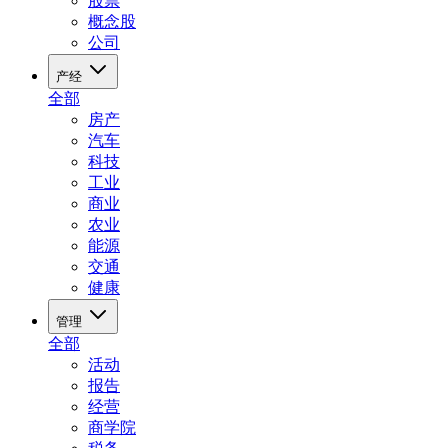
股票
概念股
公司
产经
全部
房产
汽车
科技
工业
商业
农业
能源
交通
健康
管理
全部
活动
报告
经营
商学院