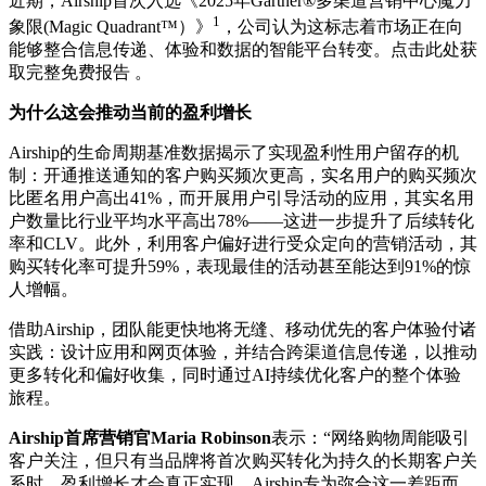
近期，Airship首次入选《2025年Gartner®多渠道营销中心魔力
1
象限(Magic Quadrant™）》
，公司认为这标志着市场正在向
能够整合信息传递、体验和数据的智能平台转变。点击此处获
取完整免费报告 。
为什么这会推动当前的盈利增长
Airship的生命周期基准数据揭示了实现盈利性用户留存的机
制：开通推送通知的客户购买频次更高，实名用户的购买频次
比匿名用户高出41%，而开展用户引导活动的应用，其实名用
户数量比行业平均水平高出78%——这进一步提升了后续转化
率和CLV。此外，利用客户偏好进行受众定向的营销活动，其
购买转化率可提升59%，表现最佳的活动甚至能达到91%的惊
人增幅。
借助Airship，团队能更快地将无缝、移动优先的客户体验付诸
实践：设计应用和网页体验，并结合跨渠道信息传递，以推动
更多转化和偏好收集，同时通过AI持续优化客户的整个体验
旅程。
Airship首席营销官Maria Robinson
表示：“网络购物周能吸引
客户关注，但只有当品牌将首次购买转化为持久的长期客户关
系时，盈利增长才会真正实现。Airship专为弥合这一差距而