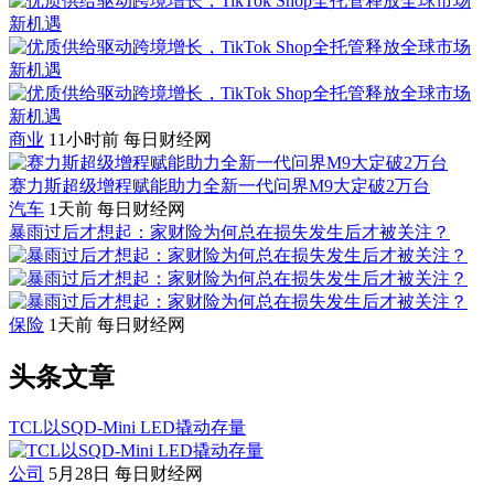
商业
11小时前
每日财经网
赛力斯超级增程赋能助力全新一代问界M9大定破2万台
汽车
1天前
每日财经网
暴雨过后才想起：家财险为何总在损失发生后才被关注？
保险
1天前
每日财经网
头条文章
TCL以SQD-Mini LED撬动存量
公司
5月28日
每日财经网