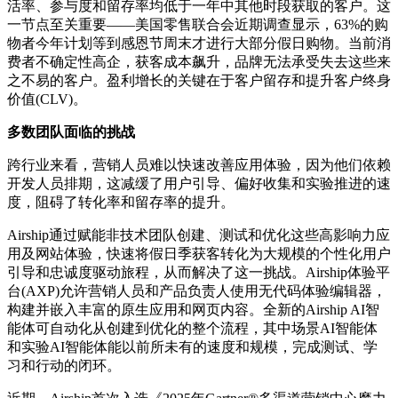
活率、参与度和留存率均低于一年中其他时段获取的客户。这
一节点至关重要——美国零售联合会近期调查显示，63%的购
物者今年计划等到感恩节周末才进行大部分假日购物。当前消
费者不确定性高企，获客成本飙升，品牌无法承受失去这些来
之不易的客户。盈利增长的关键在于客户留存和提升客户终身
价值(CLV)。
多数团队面临的挑战
跨行业来看，营销人员难以快速改善应用体验，因为他们依赖
开发人员排期，这减缓了用户引导、偏好收集和实验推进的速
度，阻碍了转化率和留存率的提升。
Airship通过赋能非技术团队创建、测试和优化这些高影响力应
用及网站体验，快速将假日季获客转化为大规模的个性化用户
引导和忠诚度驱动旅程，从而解决了这一挑战。Airship体验平
台(AXP)允许营销人员和产品负责人使用无代码体验编辑器，
构建并嵌入丰富的原生应用和网页内容。全新的Airship AI智
能体可自动化从创建到优化的整个流程，其中场景AI智能体
和实验AI智能体能以前所未有的速度和规模，完成测试、学
习和行动的闭环。