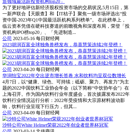
造领域最活跃投资机构top20」
为了更好地评估新经济股权投资市场的交易状况,5月15日，第
一新声联合【天眼查】和【IT桔子】聚焦一级市场评选出“投
资中国-2023年Q1中国最活跃机构系列榜单”。 在此榜单上，
临云资本凭借在硬科技赛道的前瞻视角和深度布局，荣登「投
资机构IPO榜top20」、「先进制造...
公司
2023-05-16
每日财经网
2023胡润百富全球独角兽榜发布，恭喜慧策连续2年登榜！
公司
2023-04-20
每日财经网
华润怡宝2022年交出逆市增长答卷 水和饮料均呈双位数增长
4月7日，以“健康、绿色、可持续；砥砺、聚力、再发力”为主
题的2022中国饮料工业协会年会（以下简称“中饮协年会”）在
上海召开。作为国内饮料行业年度盛会，首次披露发布2022年
饮料行业情况运行分析：2022年受疫情和大宗原材料波动影
响，饮料行业呈现下行压力，但其...
公司
2023-04-09
每日财经网
沙特公司White Helmet荣获2022年创业者世界杯冠军
公司
2023-03-14
文传商讯