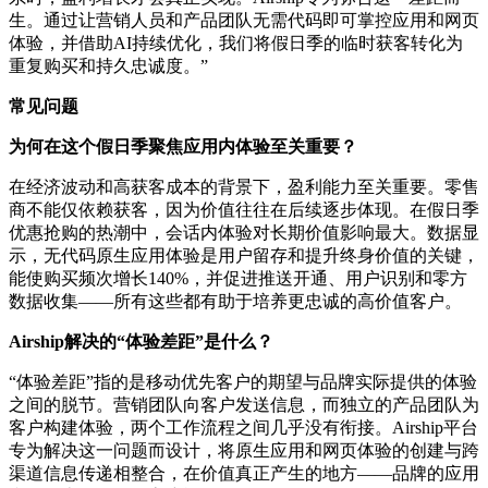
生。通过让营销人员和产品团队无需代码即可掌控应用和网页
体验，并借助AI持续优化，我们将假日季的临时获客转化为
重复购买和持久忠诚度。”
常见问题
为何在这个假日季聚焦应用内体验至关重要？
在经济波动和高获客成本的背景下，盈利能力至关重要。零售
商不能仅依赖获客，因为价值往往在后续逐步体现。在假日季
优惠抢购的热潮中，会话内体验对长期价值影响最大。数据显
示，无代码原生应用体验是用户留存和提升终身价值的关键，
能使购买频次增长140%，并促进推送开通、用户识别和零方
数据收集——所有这些都有助于培养更忠诚的高价值客户。
Airship解决的“体验差距”是什么？
“体验差距”指的是移动优先客户的期望与品牌实际提供的体验
之间的脱节。营销团队向客户发送信息，而独立的产品团队为
客户构建体验，两个工作流程之间几乎没有衔接。Airship平台
专为解决这一问题而设计，将原生应用和网页体验的创建与跨
渠道信息传递相整合，在价值真正产生的地方——品牌的应用