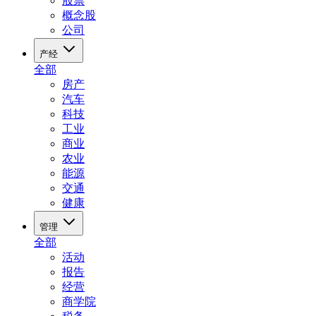
股票
概念股
公司
产经
全部
房产
汽车
科技
工业
商业
农业
能源
交通
健康
管理
全部
活动
报告
经营
商学院