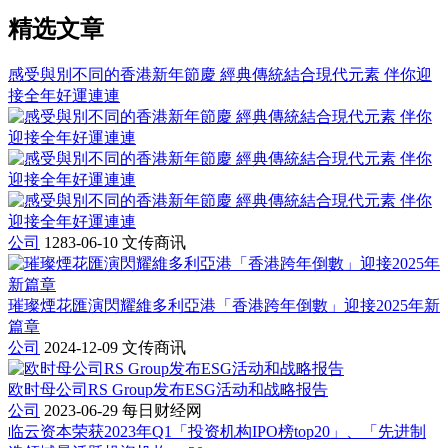
精选文章
感受與別不同的香港新年節慶 經典傳統結合現代元素 伴你迎
接全年好運連連
公司
1283-06-10
文传商讯
璀璨煙花匯演閃耀維多利亞港「香港跨年倒數」迎接2025年新
篇章
公司
2024-12-09
文传商讯
欧时母公司RS Group发布ESG活动和战略报告
公司
2023-06-29
每日财经网
临云资本荣获2023年Q1「投资机构IPO榜top20」、「先进制