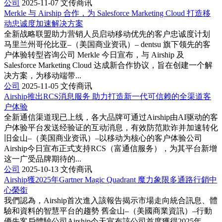
公司
2025-11-07
文传商讯
Merkle 与 Airship 合作，为 Salesforce Marketing Cloud 打造移
动忠诚度加速解决方案
全新战略联盟助力营销人员启动移动优先的客户忠诚度计划
马里兰州哥伦比亚–（美国商业资讯）– dentsu 旗下领先的客
户体验转型咨询公司 Merkle 今日宣布，与 Airship 及
Salesforce Marketing Cloud 达成新合作协议，旨在创建一个解
决方案，为移动端带...
公司
2025-11-05
文传商讯
Airship推出RCS消息服务 助力打造新一代可信赖的全渠道客
户体验
全新通信渠道现已上线，各大品牌可通过Airship由AI驱动的客
户体验平台发送经验证的互动消息，有效防范欺诈并加速转化
旧金山–（美国商业资讯）–以移动为核心的客户体验公司
Airship今日宣布正式支持RCS（富通信服务），为其平台新增
这一广受品牌期待的...
公司
2025-10-13
文传商讯
Airship獲2025年Gartner Magic Quadrant 魔力象限多通路行銷中
心榮銜
我們認為，Airship首次進入該報告揭示市場走向統合訊息、體
驗和資料的智慧平台的趨勢 舊金山–（美國商業資訊）–行動
優先客戶體驗公司Airship今天宣布該公司首度獲得2025年