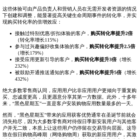
这些体验可由产品负责人和营销人员在无需开发者资源的情况
下创建和调整，能显著提高关键生命周期事件的转化率，并实
现购买转化率的倍增效应：
接触过特别优惠/折扣体验的客户，
购买转化率提升2倍
（转化率增长115%）
参与过兴趣偏好收集体验的客户，
购买转化率提升2.5倍
（增长179%）
接受应用更新引导的客户，
购买转化率提升3倍
（增长
232%）
被鼓励开通推送通知的客户，
购买转化率提升5倍
（增长
432%）
绝大多数零售商认同，应用用户比非应用用户更倾向于重复购
买、忠诚度更高，且更愿意分享其第一方数据。此外，十多年
来，“黑色星期五”一直是客户安装购物应用数量最多的一天。
然而，“黑色星期五”带来的应用获客优势通常在圣诞节前就会
消失殆尽，因为大多数零售商对待假日季新安装用户与其他客
户并无二致，本质上让这些用户仍停留在交易导向层面。这导
致在假日购物高峰期（网络购物周）获取的新应用用户，其激