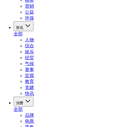
税务
营销
公益
环保
资讯
全部
人物
综合
娱乐
经贸
气候
赛事
宏观
教育
党建
快讯
消费
全部
品牌
电商