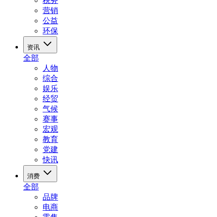
税务
营销
公益
环保
资讯
全部
人物
综合
娱乐
经贸
气候
赛事
宏观
教育
党建
快讯
消费
全部
品牌
电商