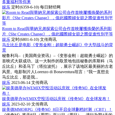
娱乐
定时(6359-6-10)
每日财经网
Room to Read與華納兄弟探索公司合作首映屢獲殊榮的系列影
片《She Creates Change》，值此國際婦女節之際促進性別平等
娱乐
定时(6801-6-10)
文传商讯
马丘比丘是电影《变形金刚：超能勇士崛起》中大型战斗的背
景
秘鲁利马–（美国商业资讯）–《变形金刚：超能勇士崛起》的
首映式大获成功。这一大制作的取景地包括秘鲁的库斯科（马
丘比丘）和圣马丁（塔拉波托），展示了该地区最美丽的古老
风景。电影制片人Lorenzo di Bonaventura坦言：“我一直想去
马丘比丘，那是我...
娱乐
2023-06-14
文传商讯
娱美德举办WEMIX空投活动以庆祝《传奇M》在全球发布！
娱乐
2023-02-10
文传商讯
娱美德MMORPG《传奇M》8日开启全球删档封测（CBT）！
《传奇M》将于8日（周四）至11日（周日），进行为期4天的