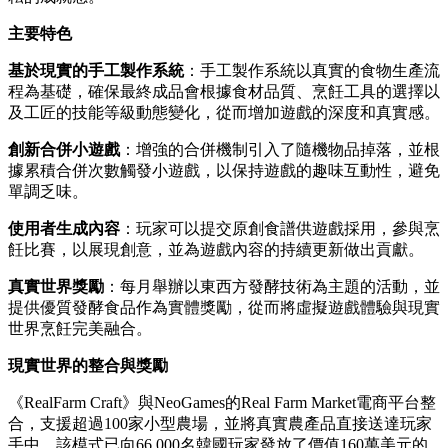
主要特色
基於現實的手工製作系統
：手工製作系統以真實的食物生產流
程為基礎，確保最終成品會根據食材品質、烹飪工具的選擇以
及工匠的技能等級動態變化，從而增加遊戲的深度和真實感。
創新合併小遊戲
：增強的合併機制引入了隨機物品掉落，並根
據累積合併次數觸發小遊戲，以保持遊戲的趣味互動性，避免
單調乏味。
使用者生成內容
：玩家可以提交原創食譜供遊戲採用，參與烹
飪比賽，以展現創意，並為遊戲內容的持續更新做出貢獻。
真實世界獎勵
：每月舉辦以東西方發酵技術為主題的活動，並
提供優質發酵食品作為實體獎勵，從而將虛擬遊戲體驗與現實
世界烹飪完美融合。
現實世界的整合與獎勵
《RealFarm Craft》與NeoGames的Real Farm Market電商平台整
合，支援超過100家小型農場，並將真實農產品直接送達玩家
手中。該模式已向66,000名韓國玩家發放了價值160萬美元的