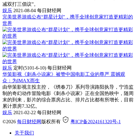
减双打三倡议”。
娱乐
2021-08-04
每日财经网
完美世界游戏公布“群星计划”，携手全球创意家打造更精彩的
世界
娱乐
定时(5101-6-10)
每日财经网
华策影视《刺杀小说家》被赞中国电影工业的尊严 震撼观
众：为IMAX而生
由华策影视主投主控，《绣春刀》系列导演路阳执导，宁浩监
制的奇幻动作冒险电影《刺杀小说家》正在全国热映中，随周
末的到来，影片的综合票房占比、排片占比都有所增长，目前
累计票房7.32亿。
娱乐
2021-02-22
每日财经网
©2026
每日财经网
版权所有
粤ICP备2024161320号-1
关于我们