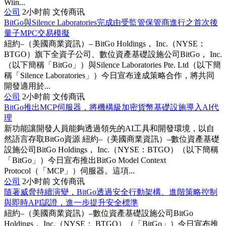
Wiin...
公司
2小时前
文传商讯
BitGo與Silence Laboratories完成由受監管保管商進行之首次後
量子MPC交易模擬
紐約–（美國商業資訊）– BitGo Holdings， Inc.（NYSE：
BTGO）旗下全資子公司、數位資產基礎設施公司BitGo， Inc.
（以下簡稱「BitGo」）與Silence Laboratories Pte. Ltd（以下簡
稱「Silence Laboratories」）今日宣布達成策略合作，將共同
開發適用於...
公司
2小时前
文传商讯
BitGo推出MCP伺服器，將機構級加密貨幣基礎設施導入AI代
理
新功能讓開發人員能夠透過領先的AI工具和開發環境，以自
然語言存取BitGo資源 紐約–（美國商業資訊）–數位資產基礎
設施公司BitGo Holdings， Inc.（NYSE：BTGO）（以下簡稱
「BitGo」）今日宣布推出BitGo Model Context
Protocol（「MCP」）伺服器。這項...
公司
2小时前
文传商讯
隨著威脅持續演變，BitGo透過安全行動架構、進階策略控制
與即時API認證，進一步提升安全標準
紐約–（美國商業資訊）–數位資產基礎設施公司BitGo
Holdings， Inc.（NYSE： BTGO）（「BitGo」）今日宣布推