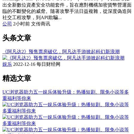
出全新數位資產安全功能套件，旨在應對機構加密貨幣營運面
臨的不斷變化的威脅。隨著攻擊手法日益複雜，從深度偽造與
社交工程攻擊，到API欺騙...
公司
2小时前
文传商讯
头条文章
《阿凡达2》预售票房破亿，阿凡达手游掀起科幻新浪潮
娱乐
2022-12-16
每日财经网
精选文章
UC浏览器助力五一娱乐体验升级：热播短剧、限免小说等多
重福利等你来