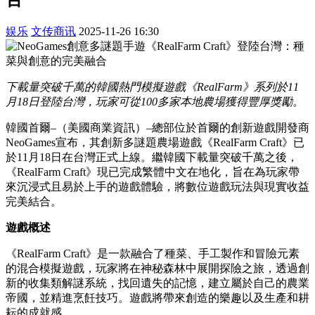
娱乐
文传商讯
2025-11-26 16:30
下載量突破千萬的韓國熱門模擬遊戲《RealFarm》系列於11
月18日登陸台灣，玩家可從100多家本地農場獲得豐厚獎勵。
韓國首爾–（美國商業資訊）–總部位於首爾的創新遊戲開發商
NeoGames宣布，其創新多謎題農場遊戲《RealFarm Craft》已
於11月18日在台灣正式上線。繼韓國下載量突破千萬之後，
《RealFarm Craft》現已完成繁體中文在地化，旨在為玩家帶
來沉浸式且易於上手的遊戲體驗，將數位遊戲玩法與現實收益
完美結合。
遊戲概述
《RealFarm Craft》是一款融合了種菜、手工製作和冒險元素
的混合模擬遊戲，玩家將在神秘森林中展開探險之旅，透過創
新的收集類解謎系統，找回遺失的記憶，建立屬於自己的農業
帝國，並精進烹飪技巧。遊戲將帶來創造的樂趣以及生產和耕
耘的成就感。