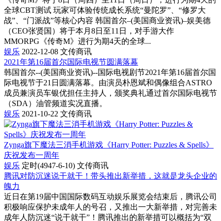
全球CBT测试 玩家可体验传统成长系统“曼陀罗”、“修罗大
战”、“门派战”等核心内容 韩国首尔–(美国商业资讯)–娱美德
（CEO张贤国）将于本月8日至11日，对手游大作
MMORPG《传奇M》进行为期4天的全球...
娱乐
2022-12-08
文传商讯
2021年第16届首尔国际电视节圆满落幕
韩国首尔--(美国商业资讯)--国际电视剧节2021年第16届首尔国
际电视节于21日圆满落幕。由演员朴恩斌和偶像组合ASTRO
成员兼演员车银优担任主持人，颁奖典礼通过首尔国际电视节
（SDA）油管频道实况直播。
娱乐
2021-10-22
文传商讯
Zynga旗下魔法三消手机游戏《Harry Potter: Puzzles & Spells》
庆祝发布一周年
娱乐
定时(4947-6-10)
文传商讯
腾讯对防沉迷说干就干！带头推出新举措，这就是龙头企业的
魄力
近日在第19届中国国际数码互动娱乐展览会结束后，腾讯公司
积极响应保护未成年人的号召，又推出一大新举措，对完善未
成年人防沉迷“说干就干”！腾讯推出的新举措可以概括为“双