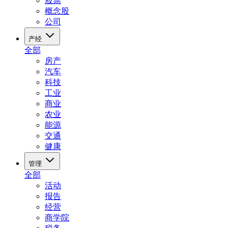
股票
概念股
公司
产经
全部
房产
汽车
科技
工业
商业
农业
能源
交通
健康
管理
全部
活动
报告
经营
商学院