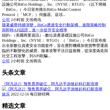
設施公司BitGo Holdings， Inc.（NYSE：BTGO）（以下簡稱
「BitGo」）今日宣布推出BitGo Model Context
Protocol（「MCP」）伺服器。這項...
公司
2小时前
文传商讯
隨著威脅持續演變，BitGo透過安全行動架構、進階策略控制
與即時API認證，進一步提升安全標準
紐約–（美國商業資訊）–數位資產基礎設施公司BitGo
Holdings， Inc.（NYSE： BTGO）（「BitGo」）今日宣布推
出全新數位資產安全功能套件，旨在應對機構加密貨幣營運面
臨的不斷變化的威脅。隨著攻擊手法日益複雜，從深度偽造與
社交工程攻擊，到API欺騙...
公司
2小时前
文传商讯
头条文章
《阿凡达2》预售票房破亿，阿凡达手游掀起科幻新浪潮
娱乐
2022-12-16
每日财经网
精选文章