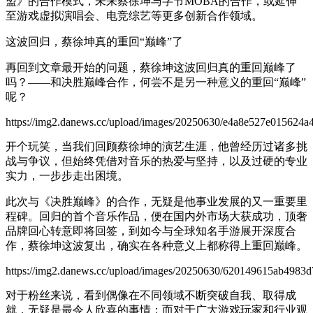
盟》的合作模式，未来蔡徐坤与字节MOBA的合作，或延伸
至游戏虚拟演唱会、电竞综艺等更多创新合作领域。
这波回归，蔡徐坤真的重回“巅峰”了
再回到文章最开始的问题，蔡徐坤这波回归真的重回巅峰了
吗？——和决胜巅峰合作，何尝不是另一种意义的重回“巅峰”
呢？
https://img2.danews.cc/upload/images/20250630/e4a8e527e015624
开个玩笑，当我们回顾蔡徐坤的演艺生涯，他曾经历过诸多挑
战与争议，但始终凭借对音乐的热爱与坚持，以及过硬的专业
实力，一步步走出困境。
此次与《决胜巅峰》的合作，无疑是他事业发展的又一重要里
程碑。回归的首个音乐作品，便在国内外市场大获成功，顶奢
品牌回心转意即将回签，到如今与全球知名手游展开深度合
作，蔡徐坤这波复出，确实在各种意义上都称得上重回巅峰。
https://img2.danews.cc/upload/images/20250630/620149615ab4983
对于粉丝来说，看到偶像在不同领域不断突破自我、取得成
就，无疑是最令人欣喜的事情；而对于广大游戏玩家和行业观