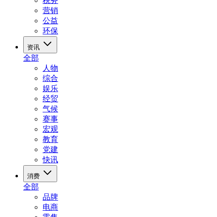
税务
营销
公益
环保
资讯
全部
人物
综合
娱乐
经贸
气候
赛事
宏观
教育
党建
快讯
消费
全部
品牌
电商