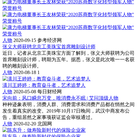
人物
2020-09-15
参考经济网
张义大师获聘北京工美珠宝首席雕刻设计师
近日，记者从北京工美珠宝方面了解到，张义大师获聘为公司
首席雕刻设计师，聘期为五年。据悉，张义是此次唯一一名获
聘的雕刻设计师。
人物
2020-08-18
1
潢川王婷婷：教育奋斗者，艺术追梦人
人物
2020-05-08
每日财经网
宋向前：风口瞬息万变，唯消费永不眠 | 艾问顶级人物
种种迹象表明，消费人群、消费需求和消费产品都在悄然之间
发生着真实的改变。2019年10月17日晚间，武汉中商发布公
告，重组居然之家事项获证监会审核通过。
人物
2020-02-20
北国网
陈东升：做寿险新时代的保险企业家