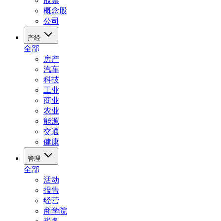
股票
概念股
公司
产经
全部
房产
汽车
科技
工业
商业
农业
能源
交通
健康
管理
全部
活动
报告
经营
商学院