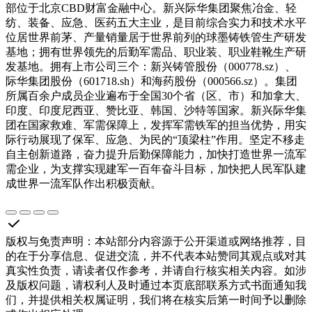
部位于北京CBD财富金融中心。新兴际华集团聚焦冶金、轻
纺、装备、应急、医药五大主业，是目前综合实力和技术水平
位居世界前茅、产量销量居于世界前列的球墨铸铁管生产研发
基地；拥有世界领先的后勤军需品、职业装、职业鞋靴生产研
发基地。拥有上市公司三个：新兴铸管股份（000778.sz）、
际华集团股份（601718.sh）和海药股份（000566.sz）。集团
所属百余户成员企业遍布于全国30个省（区、市）和加拿大、
印度、印度尼西亚、赞比亚、韩国、沙特等国家。新兴际华集
团在国家救难、军需保障上，发挥军需铁军的担当优势，用实
际行动展现了保军、应急、为民的“顶梁柱”作用。坚定不移走
自主创新道路，奋力提升后勤保障能力，加快打造世界一流军
需企业，为支撑实现建军一百年奋斗目标，加快把人民军队建
成世界一流军队作出积极贡献。
版权与免责声明
：
本站部分内容源于公开渠道或网络推荐，目
的在于分享信息、促进交流，并不代表本站赞同其观点或对其
真实性负责，请读者仅作参考，并请自行核实相关内容。如涉
及版权问题，请权利人及时通过本页底部联系方式书面通知我
们，并提供相关权属证明，我们将在核实后第一时间予以删除