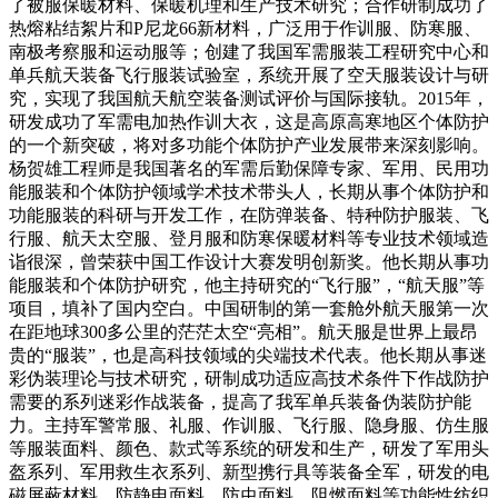
了被服保暖材料、保暖机理和生产技术研究；合作研制成功了
热熔粘结絮片和P尼龙66新材料，广泛用于作训服、防寒服、
南极考察服和运动服等；创建了我国军需服装工程研究中心和
单兵航天装备飞行服装试验室，系统开展了空天服装设计与研
究，实现了我国航天航空装备测试评价与国际接轨。2015年，
研发成功了军需电加热作训大衣，这是高原高寒地区个体防护
的一个新突破，将对多功能个体防护产业发展带来深刻影响。
杨贺雄工程师是我国著名的军需后勤保障专家、军用、民用功
能服装和个体防护领域学术技术带头人，长期从事个体防护和
功能服装的科研与开发工作，在防弹装备、特种防护服装、飞
行服、航天太空服、登月服和防寒保暖材料等专业技术领域造
诣很深，曾荣获中国工作设计大赛发明创新奖。他长期从事功
能服装和个体防护研究，他主持研究的“飞行服”，“航天服”等
项目，填补了国内空白。中国研制的第一套舱外航天服第一次
在距地球300多公里的茫茫太空“亮相”。航天服是世界上最昂
贵的“服装”，也是高科技领域的尖端技术代表。他长期从事迷
彩伪装理论与技术研究，研制成功适应高技术条件下作战防护
需要的系列迷彩作战装备，提高了我军单兵装备伪装防护能
力。主持军警常服、礼服、作训服、飞行服、隐身服、仿生服
等服装面料、颜色、款式等系统的研发和生产，研发了军用头
盔系列、军用救生衣系列、新型携行具等装备全军，研发的电
磁屏蔽材料、防静电面料、防虫面料、阻燃面料等功能性纺织