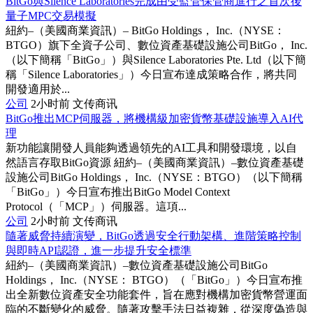
BitGo與Silence Laboratories完成由受監管保管商進行之首次後
量子MPC交易模擬
紐約–（美國商業資訊）– BitGo Holdings， Inc.（NYSE：
BTGO）旗下全資子公司、數位資產基礎設施公司BitGo， Inc.
（以下簡稱「BitGo」）與Silence Laboratories Pte. Ltd（以下簡
稱「Silence Laboratories」）今日宣布達成策略合作，將共同
開發適用於...
公司
2小时前
文传商讯
BitGo推出MCP伺服器，將機構級加密貨幣基礎設施導入AI代
理
新功能讓開發人員能夠透過領先的AI工具和開發環境，以自
然語言存取BitGo資源 紐約–（美國商業資訊）–數位資產基礎
設施公司BitGo Holdings， Inc.（NYSE：BTGO）（以下簡稱
「BitGo」）今日宣布推出BitGo Model Context
Protocol（「MCP」）伺服器。這項...
公司
2小时前
文传商讯
隨著威脅持續演變，BitGo透過安全行動架構、進階策略控制
與即時API認證，進一步提升安全標準
紐約–（美國商業資訊）–數位資產基礎設施公司BitGo
Holdings， Inc.（NYSE： BTGO）（「BitGo」）今日宣布推
出全新數位資產安全功能套件，旨在應對機構加密貨幣營運面
臨的不斷變化的威脅。隨著攻擊手法日益複雜，從深度偽造與