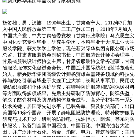
杨贺雄，男，汉族，1990年出生，甘肃会宁人。2012年7月加
入中国人民解放军第三五一二工厂参加工作，2018年7月加入
中国共产党，中共甘肃省委党校（甘肃行政学院）马克思主义
中国化研究专业毕业，研究生学历，本科毕业于大连工业大学
服装学院、获文学学士学位，现任新兴际华集团有限公司市场
总监、甘肃省服装协会副秘书长，中国服装设计师协会理事，
甘肃省服装设计师协会主席，甘肃省服装协会常务理事，甘肃
省服装服饰文化促进会会长、中国兰州国际纺织服装博览会创
始人。新兴际华集团高级设计师杨贺雄军需装备领域的科技先
锋与战略引领者毕业于大连工业大学，长期从事军用、民用功
能纺织服装和个体防护研究，在特种防护服装和防寒保暖材料
等方面取得多项成果。先后主持研制了防弹背心、防弹头盔，
解决了防弹材料及防弹结构体复合成型、高分子材料等一系列
技术关键，居国际先进水平，已装备军、警及执法部门，出口
美国等10余个国家；开展了静电阻燃防护理论、特种防护服装
研究与技术开发，研制的防静电、抗油拒水、阻燃、等系列防
护服装，装备到全国中国石油、中国石化、中国海油各大油
田，并广泛用于石化、冶金、消防、电力、建筑等部门；主持