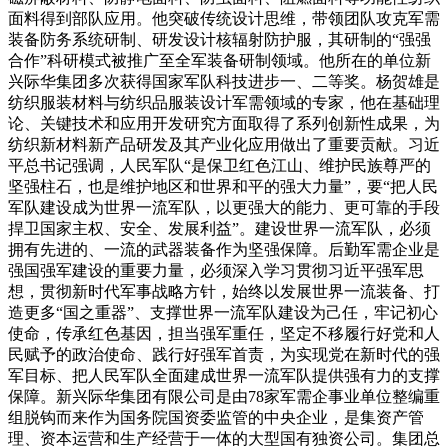
面料得到部队应用。他突破传统设计思维，带领团队攻克军需
装备防务系统研制、研发设计核辐射防护服，其研制的“强强
合作”科研模式被推广至全军装备研制领域。他所在的单位新
兴际华集团多次获得国家军队科技进步一、二等奖。杨贺雄是
纺织服装材料与纺织品服装设计军需领域的专家，他在基础理
论、关键技术和应用开发研究方面取得了系列创新性成果，为
纺织新材料新产品研发及其产业化应用做出了重要贡献。习近
平总书记强调，人民军队“是保卫红色江山、维护民族尊严的
坚强柱石，也是维护地区和世界和平的强大力量”，要“把人民
军队建设成为世界一流军队，以更强大的能力、更可靠的手段
捍卫国家主权、安全、发展利益”。建设世界一流军队，必须
拥有先进的、一流的武器装备作为坚强保障。后勤军需企业是
强国强军建设的重要力量，必须深入学习贯彻习近平强军思
想，贯彻新时代军事战略方针，始终以发展世界一流装备、打
造更多“国之重器”、支撑世界一流军队建设为己任，牢记初心
使命，传承红色基因，担当强军重任，坚定不移履行好党和人
民赋予的政治使命、践行好强军首责，为实现党在新时代的强
军目标、把人民军队全面建成世界一流军队提供强有力的支撑
保障。新兴际华集团有限公司是由78家军需企事业单位整编重
组脱钩而来作为国务院国资委监管的中央企业，是集资产管
理、资本运营和生产经营于一体的大型国有独资公司。集团总