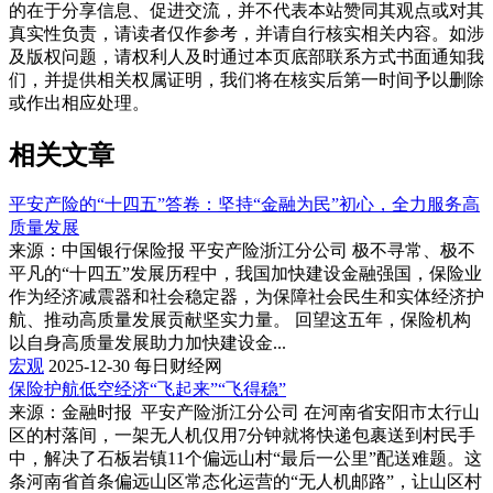
的在于分享信息、促进交流，并不代表本站赞同其观点或对其
真实性负责，请读者仅作参考，并请自行核实相关内容。如涉
及版权问题，请权利人及时通过本页底部联系方式书面通知我
们，并提供相关权属证明，我们将在核实后第一时间予以删除
或作出相应处理。
相关文章
平安产险的“十四五”答卷：坚持“金融为民”初心，全力服务高
质量发展
来源：中国银行保险报 平安产险浙江分公司 极不寻常、极不
平凡的“十四五”发展历程中，我国加快建设金融强国，保险业
作为经济减震器和社会稳定器，为保障社会民生和实体经济护
航、推动高质量发展贡献坚实力量。 回望这五年，保险机构
以自身高质量发展助力加快建设金...
宏观
2025-12-30
每日财经网
保险护航低空经济“飞起来”“飞得稳”
来源：金融时报 平安产险浙江分公司 在河南省安阳市太行山
区的村落间，一架无人机仅用7分钟就将快递包裹送到村民手
中，解决了石板岩镇11个偏远山村“最后一公里”配送难题。这
条河南省首条偏远山区常态化运营的“无人机邮路”，让山区村