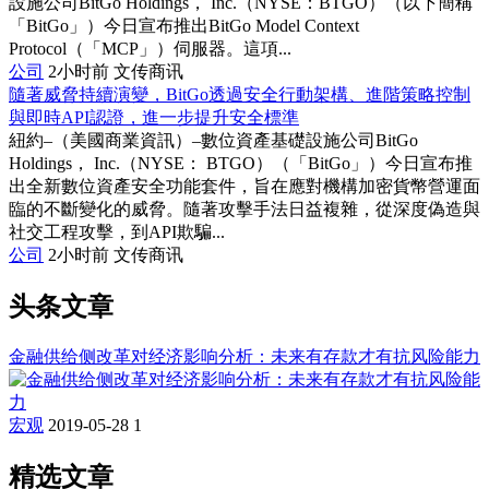
設施公司BitGo Holdings， Inc.（NYSE：BTGO）（以下簡稱
「BitGo」）今日宣布推出BitGo Model Context
Protocol（「MCP」）伺服器。這項...
公司
2小时前
文传商讯
隨著威脅持續演變，BitGo透過安全行動架構、進階策略控制
與即時API認證，進一步提升安全標準
紐約–（美國商業資訊）–數位資產基礎設施公司BitGo
Holdings， Inc.（NYSE： BTGO）（「BitGo」）今日宣布推
出全新數位資產安全功能套件，旨在應對機構加密貨幣營運面
臨的不斷變化的威脅。隨著攻擊手法日益複雜，從深度偽造與
社交工程攻擊，到API欺騙...
公司
2小时前
文传商讯
头条文章
金融供给侧改革对经济影响分析：未来有存款才有抗风险能力
宏观
2019-05-28
1
精选文章