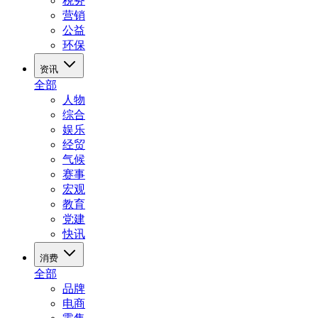
税务
营销
公益
环保
资讯
全部
人物
综合
娱乐
经贸
气候
赛事
宏观
教育
党建
快讯
消费
全部
品牌
电商