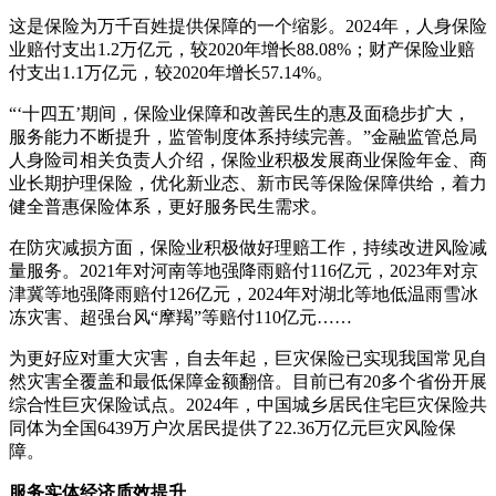
这是保险为万千百姓提供保障的一个缩影。2024年，人身保险
业赔付支出1.2万亿元，较2020年增长88.08%；财产保险业赔
付支出1.1万亿元，较2020年增长57.14%。
“‘十四五’期间，保险业保障和改善民生的惠及面稳步扩大，
服务能力不断提升，监管制度体系持续完善。”金融监管总局
人身险司相关负责人介绍，保险业积极发展商业保险年金、商
业长期护理保险，优化新业态、新市民等保险保障供给，着力
健全普惠保险体系，更好服务民生需求。
在防灾减损方面，保险业积极做好理赔工作，持续改进风险减
量服务。2021年对河南等地强降雨赔付116亿元，2023年对京
津冀等地强降雨赔付126亿元，2024年对湖北等地低温雨雪冰
冻灾害、超强台风“摩羯”等赔付110亿元……
为更好应对重大灾害，自去年起，巨灾保险已实现我国常见自
然灾害全覆盖和最低保障金额翻倍。目前已有20多个省份开展
综合性巨灾保险试点。2024年，中国城乡居民住宅巨灾保险共
同体为全国6439万户次居民提供了22.36万亿元巨灾风险保
障。
服务实体经济质效提升