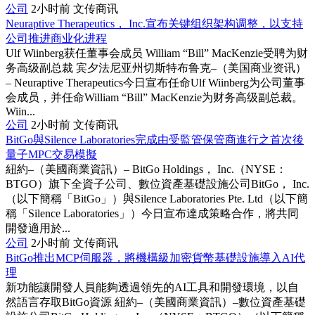
公司
2小时前
文传商讯
Neuraptive Therapeutics， Inc.宣布关键组织架构调整，以支持
公司推进商业化进程
Ulf Wiinberg获任董事会成员 William “Bill” MacKenzie受聘为财
务高级副总裁 宾夕法尼亚州切斯特布鲁克–（美国商业资讯）
– Neuraptive Therapeutics今日宣布任命Ulf Wiinberg为公司董事
会成员，并任命William “Bill” MacKenzie为财务高级副总裁。
Wiin...
公司
2小时前
文传商讯
BitGo與Silence Laboratories完成由受監管保管商進行之首次後
量子MPC交易模擬
紐約–（美國商業資訊）– BitGo Holdings， Inc.（NYSE：
BTGO）旗下全資子公司、數位資產基礎設施公司BitGo， Inc.
（以下簡稱「BitGo」）與Silence Laboratories Pte. Ltd（以下簡
稱「Silence Laboratories」）今日宣布達成策略合作，將共同
開發適用於...
公司
2小时前
文传商讯
BitGo推出MCP伺服器，將機構級加密貨幣基礎設施導入AI代
理
新功能讓開發人員能夠透過領先的AI工具和開發環境，以自
然語言存取BitGo資源 紐約–（美國商業資訊）–數位資產基礎