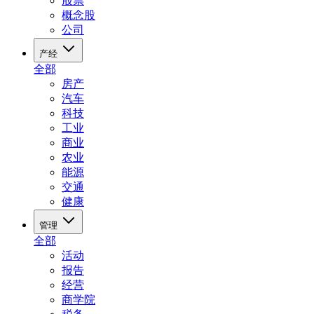
股票
概念股
公司
产经
全部
房产
汽车
科技
工业
商业
农业
能源
交通
健康
管理
全部
活动
报告
经营
商学院