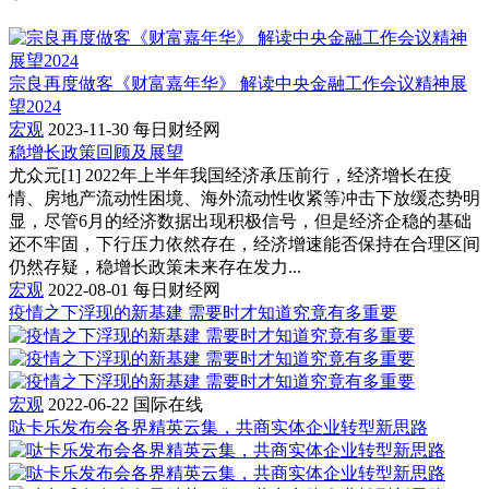
宗良再度做客《财富嘉年华》 解读中央金融工作会议精神展
望2024
宏观
2023-11-30
每日财经网
稳增长政策回顾及展望
尤众元[1] 2022年上半年我国经济承压前行，经济增长在疫
情、房地产流动性困境、海外流动性收紧等冲击下放缓态势明
显，尽管6月的经济数据出现积极信号，但是经济企稳的基础
还不牢固，下行压力依然存在，经济增速能否保持在合理区间
仍然存疑，稳增长政策未来存在发力...
宏观
2022-08-01
每日财经网
疫情之下浮现的新基建 需要时才知道究竟有多重要
宏观
2022-06-22
国际在线
哒卡乐发布会各界精英云集，共商实体企业转型新思路