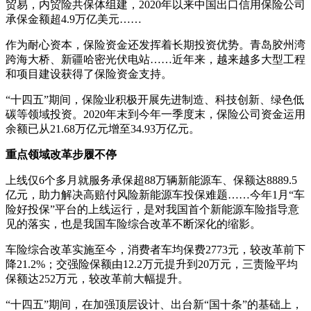
贸易，内贸险共保体组建，2020年以来中国出口信用保险公司
承保金额超4.9万亿美元……
作为耐心资本，保险资金还发挥着长期投资优势。青岛胶州湾
跨海大桥、新疆哈密光伏电站……近年来，越来越多大型工程
和项目建设获得了保险资金支持。
“十四五”期间，保险业积极开展先进制造、科技创新、绿色低
碳等领域投资。2020年末到今年一季度末，保险公司资金运用
余额已从21.68万亿元增至34.93万亿元。
重点领域改革步履不停
上线仅6个多月就服务承保超88万辆新能源车、保额达8889.5
亿元，助力解决高赔付风险新能源车投保难题……今年1月“车
险好投保”平台的上线运行，是对我国首个新能源车险指导意
见的落实，也是我国车险综合改革不断深化的缩影。
车险综合改革实施至今，消费者车均保费2773元，较改革前下
降21.2%；交强险保额由12.2万元提升到20万元，三责险平均
保额达252万元，较改革前大幅提升。
“十四五”期间，在加强顶层设计、出台新“国十条”的基础上，