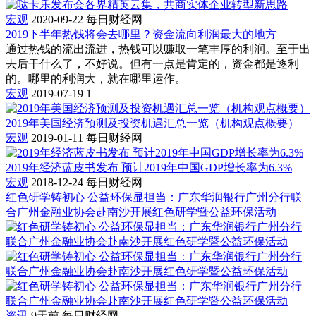
宏观
2020-09-22
每日财经网
2019下半年热钱将会去哪里？资金流向利润最大的地方
通过热钱的流出流进，热钱可以赚取一笔丰厚的利润。至于出
去后干什么了，不好说。但有一点是肯定的，资金都是逐利
的。哪里的利润大，就在哪里运作。
宏观
2019-07-19
1
2019年美国经济预测及投资机遇汇总一览（机构观点概要）
宏观
2019-01-11
每日财经网
2019年经济蓝皮书发布 预计2019年中国GDP增长率为6.3%
宏观
2018-12-24
每日财经网
红色研学铸初心 公益环保显担当：广东华润银行广州分行联
合广州金融业协会赴南沙开展红色研学暨公益环保活动
资讯
9天前
每日财经网