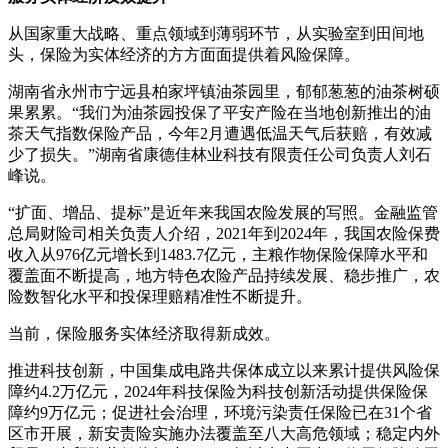
从国家重大战略、重点领域到薄弱环节，从实验室到田间地
头，保险为实体经济的方方面面提供着风险保障。
湖南省永州市宁远县柏家坪镇油茶园里，郁郁葱葱的油茶树硕
果累累。“我们为油茶园投保了平安产险在当地创新推出的油
茶天气指数保险产品，今年2月遭遇低温天气后获赔，有效减
少了损失。”湖南省康德佳林业科技有限责任公司负责人刘石
峰说。
“扩面、增品、提标”是近年来我国农险发展的写照。金融监管
总局财险司相关负责人介绍，2021年到2024年，我国农险保费
收入从976亿元增长到1483.7亿元，主粮作物保险保障水平和
覆盖面不断提高，地方特色农险产品持续发展、稳步推广，农
险数智化水平和投保理赔精准性不断提升。
当前，保险服务实体经济取得新成效。
推进科技创新，中国集成电路共保体成立以来累计提供风险保
障约4.2万亿元，2024年科技保险为科技创新活动提供保险保
障约9万亿元；促进社会治理，环境污染责任保险已在31个省
区市开展，新安责险实施办法覆盖至八大高危领域；稳定内外