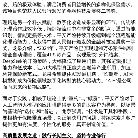
改、赔的极致体验，满足消费者日益增长的多样化保险需求。
该项目也荣获人民银行颁发的金融科技发展奖二等奖。
理赔是另一个科技赋能、数字化改造成果显著的环节。传统线
下理赔作业效率低，端到端流程中有非常多的断点，通过智能
识别、智能定损等技术，平安产险持续升级端到端全流程智能
化理赔能力，也获得中国人民银行颁发的金融科技发展奖一等
奖。龙泉介绍，“2024年，平安产险已实现超98万条案件端到
端全自动理赔，覆盖4132款产品，实现最快2分钟结案。”
DeepSeek的开源策略，大幅降低了应用门槛，其强逻辑推理
能力和低成本，让AI大模型真正能为金融等产业所用，加速
构建保险新范式。龙泉希望抓住AI发展机遇，“长期看，AI大
模型将成为保险领域数字化转型的核心驱动力。‘AI+’是公司
面向未来的长期战略”。
而对于实践，相较于理论上的“重构”与“颠覆”，平安产险对于
人工智能大模型的应用强调得更多的是以客户为导向、以场景
为基础的“迭代”和“渐进”。 龙泉强调。“技术是工具和手段，
要根植于保险垂直场景，真正解决用户问题，持续探索为客户
提供更加有温度、个性化的服务，真正创造价值。”
高质量发展之道：践行长期主义、坚持专业修行