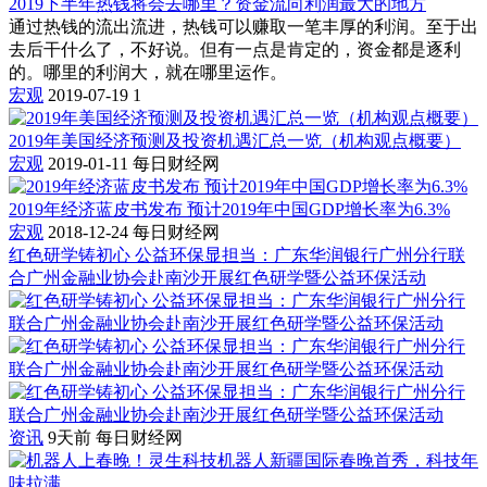
2019下半年热钱将会去哪里？资金流向利润最大的地方
通过热钱的流出流进，热钱可以赚取一笔丰厚的利润。至于出
去后干什么了，不好说。但有一点是肯定的，资金都是逐利
的。哪里的利润大，就在哪里运作。
宏观
2019-07-19
1
2019年美国经济预测及投资机遇汇总一览（机构观点概要）
宏观
2019-01-11
每日财经网
2019年经济蓝皮书发布 预计2019年中国GDP增长率为6.3%
宏观
2018-12-24
每日财经网
红色研学铸初心 公益环保显担当：广东华润银行广州分行联
合广州金融业协会赴南沙开展红色研学暨公益环保活动
资讯
9天前
每日财经网