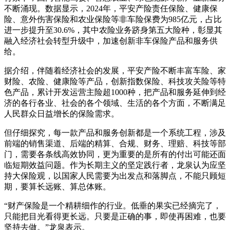
不断涌现。数据显示，2024年，平安产险责任保险、健康保
险、意外伤害保险和农业保险等非车险保费为985亿元，占比
进一步提升至30.6%，其中农险业务跻身第五大险种，彰显其
融入经济社会转型升级中，加速创新非车保险产品和服务供
给。
据介绍，伴随着经济社会的发展，平安产险不断丰富车险、家
财险、农险、健康险等产品，创新指数保险、科技攻关险等特
色产品，累计开发运营主险超1000种，把产品和服务延伸到经
济的各行各业、社会的各个领域、生活的各个方面，不断满足
人民群众日益增长的保险需求。
但仔细探究，每一款产品和服务创新都是一个系统工程，涉及
前端的销售渠道、后端的精算、合规、财务、理赔、科技等部
门，需要各条线高效协同，更为重要的是所有的付出可能还面
临短期效益问题。作为长期主义的坚定践行者，龙泉认为应坚
持大保险观，以国家人民需要为出发点和落脚点，不能只顾短
期，要算长远账、算总体账。
“财产保险是一个精耕细作的行业。低垂的果实已经摘完了，
只能把目光看得更长远。只要是正确的事，即使再困难，也要
坚持去做。”龙泉表示。