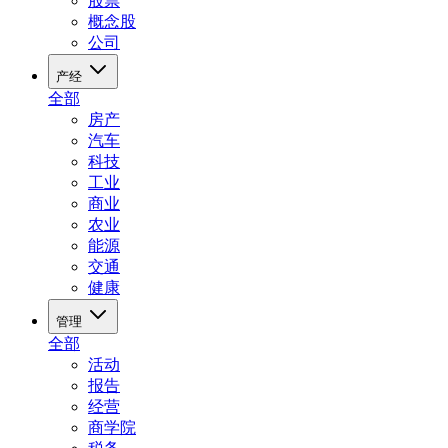
股票
概念股
公司
产经
全部
房产
汽车
科技
工业
商业
农业
能源
交通
健康
管理
全部
活动
报告
经营
商学院