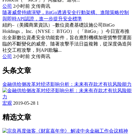
公司
2小时前
文传商讯
隨著威脅持續演變，BitGo透過安全行動架構、進階策略控制
與即時API認證，進一步提升安全標準
紐約–（美國商業資訊）–數位資產基礎設施公司BitGo
Holdings， Inc.（NYSE： BTGO）（「BitGo」）今日宣布推
出全新數位資產安全功能套件，旨在應對機構加密貨幣營運面
臨的不斷變化的威脅。隨著攻擊手法日益複雜，從深度偽造與
社交工程攻擊，到API欺騙...
公司
2小时前
文传商讯
头条文章
金融供给侧改革对经济影响分析：未来有存款才有抗风险能力
宏观
2019-05-28
1
精选文章