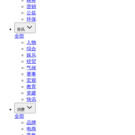
税务
营销
公益
环保
资讯
全部
人物
综合
娱乐
经贸
气候
赛事
宏观
教育
党建
快讯
消费
全部
品牌
电商