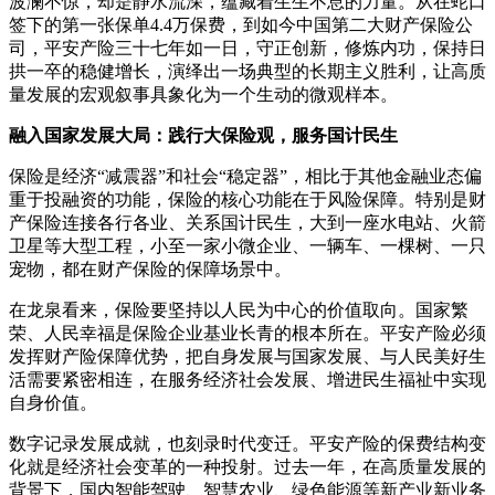
波澜不惊，却是静水流深，蕴藏着生生不息的力量。从在蛇口
签下的第一张保单4.4万保费，到如今中国第二大财产保险公
司，平安产险三十七年如一日，守正创新，修炼内功，保持日
拱一卒的稳健增长，演绎出一场典型的长期主义胜利，让高质
量发展的宏观叙事具象化为一个生动的微观样本。
融入国家发展大局：践行大保险观，服务国计民生
保险是经济“减震器”和社会“稳定器”，相比于其他金融业态偏
重于投融资的功能，保险的核心功能在于风险保障。特别是财
产保险连接各行各业、关系国计民生，大到一座水电站、火箭
卫星等大型工程，小至一家小微企业、一辆车、一棵树、一只
宠物，都在财产保险的保障场景中。
在龙泉看来，保险要坚持以人民为中心的价值取向。国家繁
荣、人民幸福是保险企业基业长青的根本所在。平安产险必须
发挥财产险保障优势，把自身发展与国家发展、与人民美好生
活需要紧密相连，在服务经济社会发展、增进民生福祉中实现
自身价值。
数字记录发展成就，也刻录时代变迁。平安产险的保费结构变
化就是经济社会变革的一种投射。过去一年，在高质量发展的
背景下，国内智能驾驶、智慧农业、绿色能源等新产业新业务