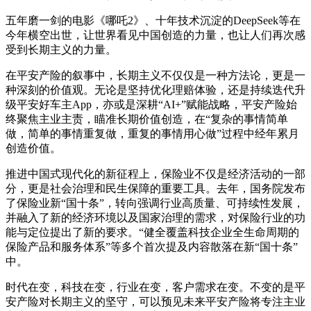
五年磨一剑的电影《哪吒2》、十年技术沉淀的DeepSeek等在
今年横空出世，让世界看见中国创造的力量，也让人们再次感
受到长期主义的力量。
在平安产险的叙事中，长期主义不仅仅是一种方法论，更是一
种深刻的价值观。无论是坚持优化理赔体验，还是持续迭代升
级平安好车主App，亦或是深耕“AI+”赋能战略，平安产险始
终聚焦主业主责，瞄准长期价值创造，在“复杂的事情简单
做，简单的事情重复做，重复的事情用心做”过程中经年累月
创造价值。
推进中国式现代化的新征程上，保险业不仅是经济活动的一部
分，更是社会治理和民生保障的重要工具。去年，国务院发布
了保险业新“国十条”，转向强调行业高质量、可持续性发展，
并融入了新的经济环境以及国家治理的需求，对保险行业的功
能与定位提出了新的要求。“健全覆盖科技企业全生命周期的
保险产品和服务体系”等多个首次提及内容散落在新“国十条”
中。
时代在变，科技在变，行业在变，客户需求在变。不变的是平
安产险对长期主义的坚守，可以预见未来平安产险将专注主业