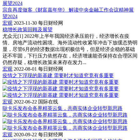
宗良再度做客《财富嘉年华》 解读中央金融工作会议精神展
望2024
宏观
2023-11-30
每日财经网
稳增长政策回顾及展望
尤众元[1] 2022年上半年我国经济承压前行，经济增长在疫
情、房地产流动性困境、海外流动性收紧等冲击下放缓态势明
显，尽管6月的经济数据出现积极信号，但是经济企稳的基础
还不牢固，下行压力依然存在，经济增速能否保持在合理区间
仍然存疑，稳增长政策未来存在发力...
宏观
2022-08-01
每日财经网
疫情之下浮现的新基建 需要时才知道究竟有多重要
宏观
2022-06-22
国际在线
哒卡乐发布会各界精英云集，共商实体企业转型新思路
宏观
2020-09-22
每日财经网