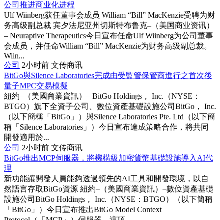
公司推进商业化进程
Ulf Wiinberg获任董事会成员 William “Bill” MacKenzie受聘为财
务高级副总裁 宾夕法尼亚州切斯特布鲁克–（美国商业资讯）
– Neuraptive Therapeutics今日宣布任命Ulf Wiinberg为公司董事
会成员，并任命William “Bill” MacKenzie为财务高级副总裁。
Wiin...
公司
2小时前
文传商讯
BitGo與Silence Laboratories完成由受監管保管商進行之首次後
量子MPC交易模擬
紐約–（美國商業資訊）– BitGo Holdings， Inc.（NYSE：
BTGO）旗下全資子公司、數位資產基礎設施公司BitGo， Inc.
（以下簡稱「BitGo」）與Silence Laboratories Pte. Ltd（以下簡
稱「Silence Laboratories」）今日宣布達成策略合作，將共同
開發適用於...
公司
2小时前
文传商讯
BitGo推出MCP伺服器，將機構級加密貨幣基礎設施導入AI代
理
新功能讓開發人員能夠透過領先的AI工具和開發環境，以自
然語言存取BitGo資源 紐約–（美國商業資訊）–數位資產基礎
設施公司BitGo Holdings， Inc.（NYSE：BTGO）（以下簡稱
「BitGo」）今日宣布推出BitGo Model Context
Protocol（「MCP」）伺服器。這項...