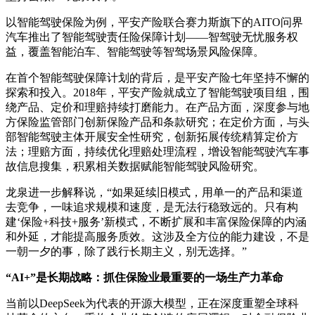
以智能驾驶保险为例，平安产险联合赛力斯旗下的AITO问界
汽车推出了智能驾驶责任险保障计划——智驾驶无忧服务权
益，覆盖智能泊车、智能驾驶等智驾场景风险保障。
在首个智能驾驶保障计划的背后，是平安产险七年坚持不懈的
探索和投入。2018年，平安产险就成立了智能驾驶项目组，围
绕产品、定价和理赔持续打磨能力。在产品方面，深度参与地
方保险监管部门创新保险产品和条款研究；在定价方面，与头
部智能驾驶主体开展安全性研究，创新拓展传统精算定价方
法；理赔方面，持续优化理赔处理流程，增设智能驾驶汽车事
故信息搜集，积累相关数据赋能智能驾驶风险研究。
龙泉进一步解释说，“如果延续旧模式，用单一的产品和渠道
去竞争，一味追求规模和速度，是无法行稳致远的。只有构
建‘保险+科技+服务’新模式，不断扩展和丰富保险保障的内涵
和外延，才能提高服务质效。这涉及全方位的能力建设，不是
一朝一夕的事，除了践行长期主义，别无选择。”
“AI+”是长期战略：抓住保险业最重要的一场生产力革命
当前以DeepSeek为代表的开源大模型，正在深度重塑全球科