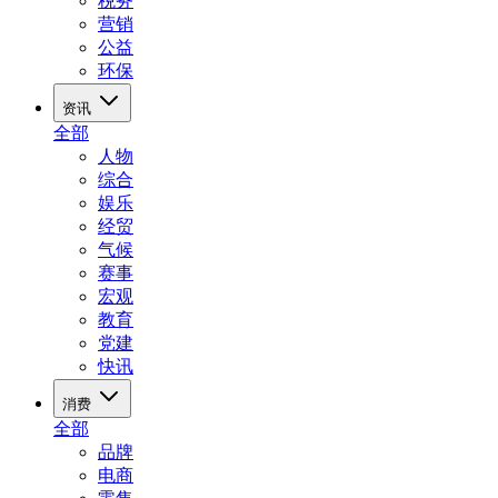
税务
营销
公益
环保
资讯
全部
人物
综合
娱乐
经贸
气候
赛事
宏观
教育
党建
快讯
消费
全部
品牌
电商