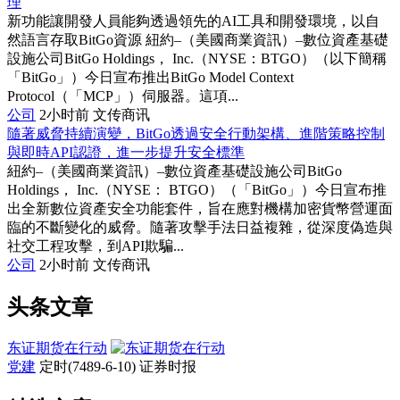
理
新功能讓開發人員能夠透過領先的AI工具和開發環境，以自
然語言存取BitGo資源 紐約–（美國商業資訊）–數位資產基礎
設施公司BitGo Holdings， Inc.（NYSE：BTGO）（以下簡稱
「BitGo」）今日宣布推出BitGo Model Context
Protocol（「MCP」）伺服器。這項...
公司
2小时前
文传商讯
隨著威脅持續演變，BitGo透過安全行動架構、進階策略控制
與即時API認證，進一步提升安全標準
紐約–（美國商業資訊）–數位資產基礎設施公司BitGo
Holdings， Inc.（NYSE： BTGO）（「BitGo」）今日宣布推
出全新數位資產安全功能套件，旨在應對機構加密貨幣營運面
臨的不斷變化的威脅。隨著攻擊手法日益複雜，從深度偽造與
社交工程攻擊，到API欺騙...
公司
2小时前
文传商讯
头条文章
东证期货在行动
党建
定时(7489-6-10)
证券时报