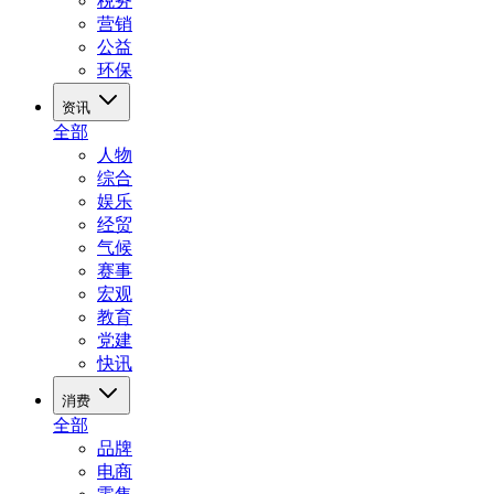
税务
营销
公益
环保
资讯
全部
人物
综合
娱乐
经贸
气候
赛事
宏观
教育
党建
快讯
消费
全部
品牌
电商