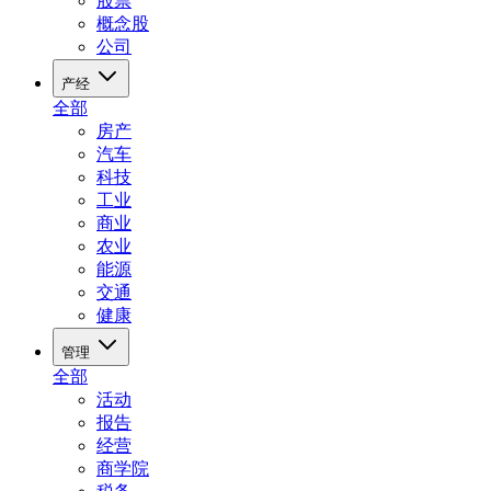
股票
概念股
公司
产经
全部
房产
汽车
科技
工业
商业
农业
能源
交通
健康
管理
全部
活动
报告
经营
商学院