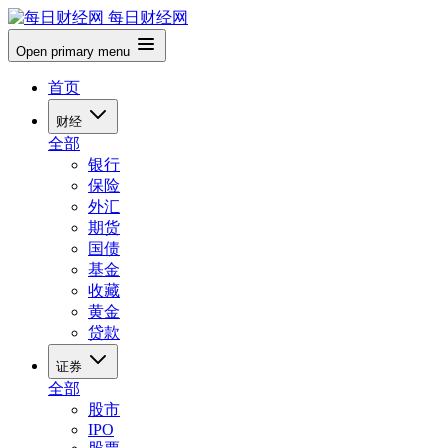
每日财经网
Open primary menu
首页
财经
全部
银行
保险
外汇
期货
国债
基金
收藏
黄金
贷款
证券
全部
股市
IPO