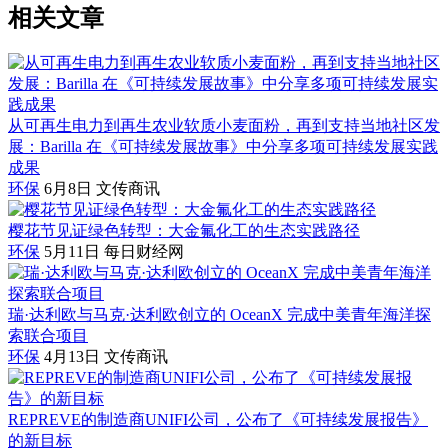
相关文章
从可再生电力到再生农业软质小麦面粉，再到支持当地社区发
展：Barilla 在《可持续发展故事》中分享多项可持续发展实践
成果
环保
6月8日
文传商讯
樱花节见证绿色转型：大金氟化工的生态实践路径
环保
5月11日
每日财经网
瑞·达利欧与马克·达利欧创立的 OceanX 完成中美青年海洋探
索联合项目
环保
4月13日
文传商讯
REPREVE的制造商UNIFI公司，公布了《可持续发展报告》
的新目标