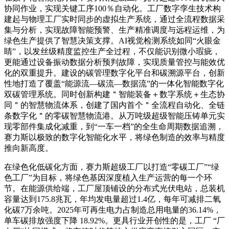
协同作业，实现关键工序100％自动化。工厂数字孪生技术构
建起与物理工厂实时同步的虚拟生产系统，通过全流程数据采
集与分析，实现故障智能预警、生产精准调度与远程运维，为
绿色生产提供了智慧决策支撑。AI视觉检测系统如同“火眼金
睛”，以发丝级精度监控生产全过程，不仅能识别微小瑕疵，
更能通过设备振动数据分析预判故障，实现质量管控与能效优
化的双重提升。建设的碳管理数字化平台和碳溯源平台，创新
性地打造了覆盖“能源流—碳流—数据流”的一体化智能数字化
双碳管理系统。同时创新构建＂智能装备＋数字系统＋生态协
同＂的智慧物流体系，创建了国内首个＂全流程自动化、全链
条数字化＂的零碳智慧物流港。从万吨级超级智能压铸单元实
现零部件集成化减重，到“一车一档”的全生命周期数据追溯，
赛力斯以极致的数字化智能化水平，将绿色制造的效率与精度
推向新高度。
在绿色化低碳化方面，赛力斯超级工厂以打造“零碳工厂”“绿
色工厂”为目标，将绿色基因深度植入生产运营的每一个环
节。在能源供给端，工厂屋顶铺设的分布式光伏电站，总装机
容量达到175.8兆瓦，年均发电量超过1.4亿，每年可减排二氧
化碳7万余吨。2025年可再生电力占制造总用电量的36.14%，
单车碳排放强度下降 18.92%。更具行业开创性的是，工厂 “厂