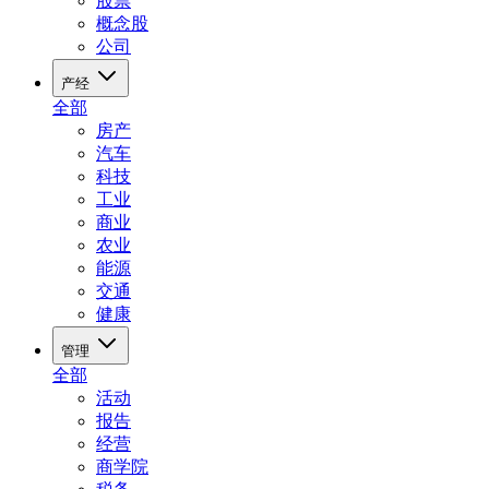
股票
概念股
公司
产经
全部
房产
汽车
科技
工业
商业
农业
能源
交通
健康
管理
全部
活动
报告
经营
商学院