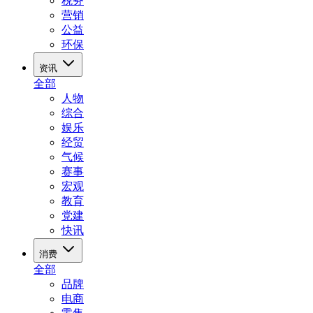
税务
营销
公益
环保
资讯
全部
人物
综合
娱乐
经贸
气候
赛事
宏观
教育
党建
快讯
消费
全部
品牌
电商