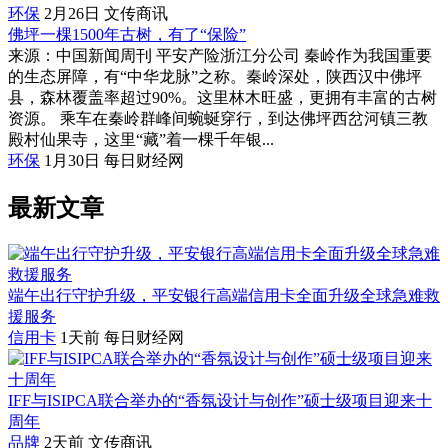
环保
2月26日
文传商讯
佛坪一棵1500年古树，有了“保险”
来源：中国新闻周刊 平安产险浙江分公司 秦岭作为我国重要
的生态屏障，有“中华龙脉”之称。秦岭深处，陕西汉中佛坪
县，森林覆盖率超过90%。这里林木旺盛，更拥有丰富的古树
资源。 乘车在秦岭群峰间蜿蜒穿行，到达佛坪西岔河镇三教
殿村仙果寺，这里“藏”着一棵千年银...
环保
1月30日
每日财经网
最新文章
端午出行守护升级，平安银行高端信用卡全面升级全球急难救
援服务
信用卡
1天前
每日财经网
IFF与ISIPCA联合举办的“香氛设计与创作”硕士级项目迎来十
周年
品牌
2天前
文传商讯