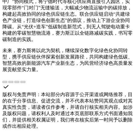
中厂”协同模式，将宁德时代等核心供应商直接引入园区，实
现零部件“门对门”无缝输送，大幅减少物流运输中的碳排放，
构建起高效协同的绿色供应链生态。联合供应链启动“共建绿
色产业链，打造绿色创新生态”的倡议，推动上下游企业协同
降碳。从“光伏+造车”低碳制造新范式，到无人驾驶电动重卡
构建的零碳智慧物流港，赛力斯正以全链路减碳实践，书写零
碳制造的实践。
未来，赛力斯将以此为契机，继续深化数字化绿色化协同转
型，携手供应链伙伴探索创新发展路径，共同构建绿色低碳、
智慧高效的新能源汽车产业新生态，为民营经济绿色高质量发
展贡献坚实力量。
版权与免责声明
：
本站部分内容源于公开渠道或网络推荐，目
的在于分享信息、促进交流，并不代表本站赞同其观点或对其
真实性负责，请读者仅作参考，并请自行核实相关内容。如涉
及版权问题，请权利人及时通过本页底部联系方式书面通知我
们，并提供相关权属证明，我们将在核实后第一时间予以删除
或作出相应处理。