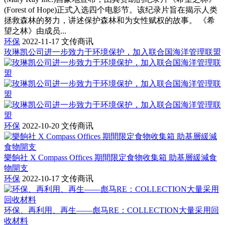
(Forest of Hope)正式入选四个电影节。该纪录片旨在揭示人类
拯救森林的努力，讲述保护森林和为女性赋权的故事。 《希
望之林》由成员...
环保
2022-11-17
文传商讯
玫琳凯公司进一步致力于环境保护，加入联合国海洋管理联盟
环保
2022-10-20
文传商讯
樂餉社 X Compass Offices 期間限定食物收集箱 助基層緩減食
物開支
环保
2022-10-17
文传商讯
环保、再利用、再生——彪马RE：COLLECTION大量采用回
收材料