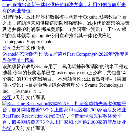
Cognite推出全新一体化供应链解决方案，利用AI创造前所未
有的商业价值
AI智能体、应用程序和数据模型构建于Cognite AI与数据平台
之上，帮助运营和供应链团队增强韧性、减少代价高昂的决策
延迟并保护利润率 挪威奥斯陆–（美国商业资讯）–工业AI领
域的全球领导者Cognite今日宣布推出其一体化供应链
（Integrated Supply Chain...
公司
2天前
文传商讯
Svante固态吸附剂过滤技术荣登Fast Company的2026年“改变世
界创意奖” 榜单
该奖项旨在表彰Svante用于二氧化碳捕获和清除的纳米工程过
滤器 今年的获奖名单已在fastcompany.com上公布，共包含14
个类别的191个杰出项目。 不列颠哥伦比亚省温哥华–（美国
商业资讯）–目标驱动型综合碳管理公司Svante Technologies
Inc. （Svante）今...
公司
2天前
文传商讯
RealTime Reservation收购STAY，打造全球领先宾客体验平
台，服务网络覆盖75个以上国家和地区逾2,000家酒店及物业
旅游
2天前
文传商讯