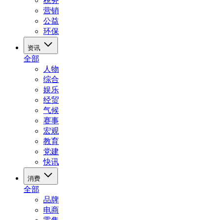
税务
营销
公益
环保
资讯
全部
人物
综合
娱乐
经贸
气候
赛事
宏观
教育
党建
快讯
消费
全部
品牌
电商