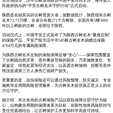
管分局指导，汉中市林业局联合中国平安共同主办，佛坪县人
民政府协办的“平安古树名木守护行动”正式启动。
陕西是名副其实的古树资源大省，据数据统计，陕西现有古树
名木72.73万棵，全省分布着271个古树群。全国共有5棵5000
年以上树龄的古树，全部位于陕西。
启动仪式上，中国平安正式发布了为陕西古树名木“量身定制”
的保险产品，平安产险为汉中市545株古树名木捐赠总保额
4764万元的专属风险保障。
为陕西古树名木定制的保险保障足够“安心”——保障范围覆盖
了古树因自然灾害、意外事故导致的损失，乃至施救复壮、专
家鉴定、排危处置等经济支出，以及因古树倾倒、折断等意外
情况造成第三方人身伤亡或财产损失。
更重要的是，这份保险还可以通过风险预警、防灾减灾、专业
施救等全周期风险管理服务，为古树名木提供真正意义上的全
方位守护。
据介绍，本次发布的古树保险产品以双轨保障分层守护为核
心，以构建全周期的保障体系为目标，创新性地将风险防控与
责任兜底相结合，让古树保护工作更加科学高效可持续。