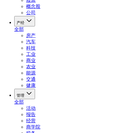
股票
概念股
公司
产经
全部
房产
汽车
科技
工业
商业
农业
能源
交通
健康
管理
全部
活动
报告
经营
商学院