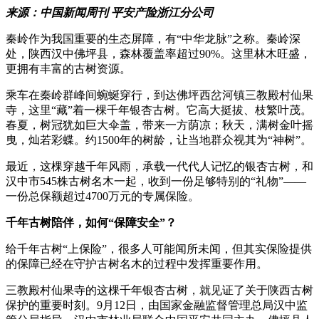
来源：中国新闻周刊 平安产险浙江分公司
秦岭作为我国重要的生态屏障，有“中华龙脉”之称。秦岭深
处，陕西汉中佛坪县，森林覆盖率超过90%。这里林木旺盛，
更拥有丰富的古树资源。
乘车在秦岭群峰间蜿蜒穿行，到达佛坪西岔河镇三教殿村仙果
寺，这里“藏”着一棵千年银杏古树。它高大挺拔、枝繁叶茂。
春夏，树冠犹如巨大伞盖，带来一方荫凉；秋天，满树金叶摇
曳，灿若彩蝶。约1500年的树龄，让当地群众视其为“神树”。
最近，这棵穿越千年风雨，承载一代代人记忆的银杏古树，和
汉中市545株古树名木一起，收到一份足够特别的“礼物”——
一份总保额超过4700万元的专属保险。
千年古树陪伴，如何“保障安全”？
给千年古树“上保险”，很多人可能闻所未闻，但其实保险提供
的保障已经在守护古树名木的过程中发挥重要作用。
三教殿村仙果寺的这棵千年银杏古树，就见证了关于陕西古树
保护的重要时刻。9月12日，由国家金融监督管理总局汉中监