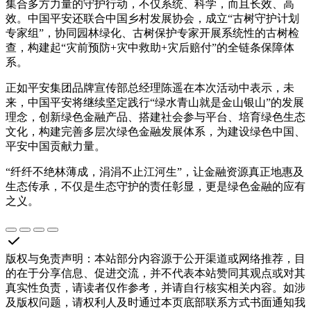
集合多方力量的守护行动，不仅系统、科学，而且长效、高
效。中国平安还联合中国乡村发展协会，成立“古树守护计划
专家组”，协同园林绿化、古树保护专家开展系统性的古树检
查，构建起“灾前预防+灾中救助+灾后赔付”的全链条保障体
系。
正如平安集团品牌宣传部总经理陈遥在本次活动中表示，未
来，中国平安将继续坚定践行“绿水青山就是金山银山”的发展
理念，创新绿色金融产品、搭建社会参与平台、培育绿色生态
文化，构建完善多层次绿色金融发展体系，为建设绿色中国、
平安中国贡献力量。
“纤纤不绝林薄成，涓涓不止江河生”，让金融资源真正地惠及
生态传承，不仅是生态守护的责任彰显，更是绿色金融的应有
之义。
版权与免责声明
：
本站部分内容源于公开渠道或网络推荐，目
的在于分享信息、促进交流，并不代表本站赞同其观点或对其
真实性负责，请读者仅作参考，并请自行核实相关内容。如涉
及版权问题，请权利人及时通过本页底部联系方式书面通知我