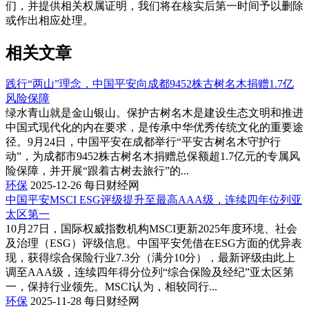
们，并提供相关权属证明，我们将在核实后第一时间予以删除
或作出相应处理。
相关文章
践行“两山”理念，中国平安向成都9452株古树名木捐赠1.7亿
风险保障
绿水青山就是金山银山。保护古树名木是建设生态文明和推进
中国式现代化的内在要求，是传承中华优秀传统文化的重要途
径。9月24日，中国平安在成都举行“平安古树名木守护行
动”，为成都市9452株古树名木捐赠总保额超1.7亿元的专属风
险保障，并开展“跟着古树去旅行”的...
环保
2025-12-26
每日财经网
中国平安MSCI ESG评级提升至最高AAA级，连续四年位列亚
太区第一
10月27日，国际权威指数机构MSCI更新2025年度环境、社会
及治理（ESG）评级信息。中国平安凭借在ESG方面的优异表
现，获得综合保险行业7.3分（满分10分），最新评级由此上
调至AAA级，连续四年得分位列“综合保险及经纪”亚太区第
一，保持行业领先。MSCI认为，相较同行...
环保
2025-11-28
每日财经网