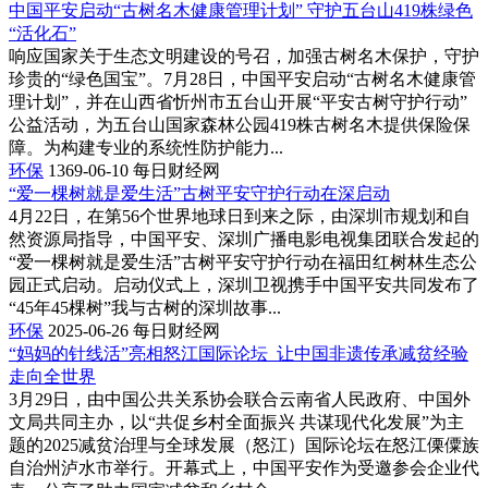
中国平安启动“古树名木健康管理计划” 守护五台山419株绿色
“活化石”
响应国家关于生态文明建设的号召，加强古树名木保护，守护
珍贵的“绿色国宝”。7月28日，中国平安启动“古树名木健康管
理计划”，并在山西省忻州市五台山开展“平安古树守护行动”
公益活动，为五台山国家森林公园419株古树名木提供保险保
障。为构建专业的系统性防护能力...
环保
1369-06-10
每日财经网
“爱一棵树就是爱生活”古树平安守护行动在深启动
4月22日，在第56个世界地球日到来之际，由深圳市规划和自
然资源局指导，中国平安、深圳广播电影电视集团联合发起的
“爱一棵树就是爱生活”古树平安守护行动在福田红树林生态公
园正式启动。启动仪式上，深圳卫视携手中国平安共同发布了
“45年45棵树”我与古树的深圳故事...
环保
2025-06-26
每日财经网
“妈妈的针线活”亮相怒江国际论坛 让中国非遗传承减贫经验
走向全世界
3月29日，由中国公共关系协会联合云南省人民政府、中国外
文局共同主办，以“共促乡村全面振兴 共谋现代化发展”为主
题的2025减贫治理与全球发展（怒江）国际论坛在怒江傈僳族
自治州泸水市举行。开幕式上，中国平安作为受邀参会企业代