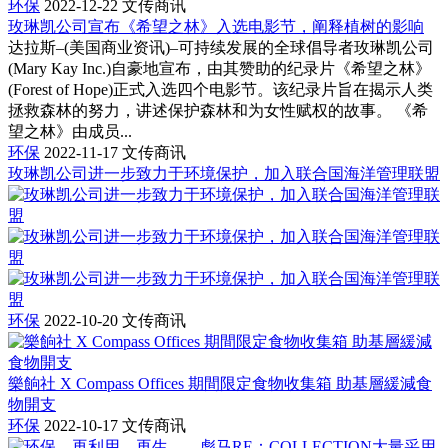
环保
2022-12-22
文传商讯
玫琳凯公司宣布《希望之林》入选电影节，阐释植树的影响
达拉斯–(美国商业资讯)–可持续发展的全球倡导者玫琳凯公司
(Mary Kay Inc.)自豪地宣布，由其赞助的纪录片《希望之林》
(Forest of Hope)正式入选四个电影节。该纪录片旨在揭示人类
拯救森林的努力，讲述保护森林和为女性赋权的故事。 《希
望之林》由成员...
环保
2022-11-17
文传商讯
玫琳凯公司进一步致力于环境保护，加入联合国海洋管理联盟
环保
2022-10-20
文传商讯
樂餉社 X Compass Offices 期間限定食物收集箱 助基層緩減食
物開支
环保
2022-10-17
文传商讯