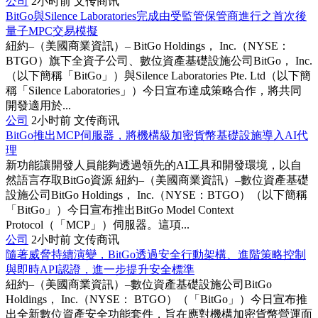
公司
2小时前
文传商讯
BitGo與Silence Laboratories完成由受監管保管商進行之首次後
量子MPC交易模擬
紐約–（美國商業資訊）– BitGo Holdings， Inc.（NYSE：
BTGO）旗下全資子公司、數位資產基礎設施公司BitGo， Inc.
（以下簡稱「BitGo」）與Silence Laboratories Pte. Ltd（以下簡
稱「Silence Laboratories」）今日宣布達成策略合作，將共同
開發適用於...
公司
2小时前
文传商讯
BitGo推出MCP伺服器，將機構級加密貨幣基礎設施導入AI代
理
新功能讓開發人員能夠透過領先的AI工具和開發環境，以自
然語言存取BitGo資源 紐約–（美國商業資訊）–數位資產基礎
設施公司BitGo Holdings， Inc.（NYSE：BTGO）（以下簡稱
「BitGo」）今日宣布推出BitGo Model Context
Protocol（「MCP」）伺服器。這項...
公司
2小时前
文传商讯
隨著威脅持續演變，BitGo透過安全行動架構、進階策略控制
與即時API認證，進一步提升安全標準
紐約–（美國商業資訊）–數位資產基礎設施公司BitGo
Holdings， Inc.（NYSE： BTGO）（「BitGo」）今日宣布推
出全新數位資產安全功能套件，旨在應對機構加密貨幣營運面