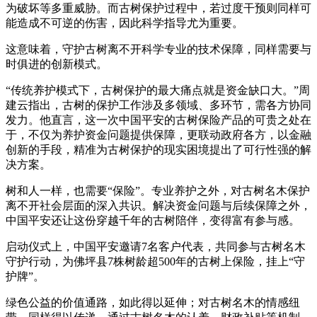
为破坏等多重威胁。而古树保护过程中，若过度干预则同样可
能造成不可逆的伤害，因此科学指导尤为重要。
这意味着，守护古树离不开科学专业的技术保障，同样需要与
时俱进的创新模式。
“传统养护模式下，古树保护的最大痛点就是资金缺口大。”周
建云指出，古树的保护工作涉及多领域、多环节，需各方协同
发力。他直言，这一次中国平安的古树保险产品的可贵之处在
于，不仅为养护资金问题提供保障，更联动政府各方，以金融
创新的手段，精准为古树保护的现实困境提出了可行性强的解
决方案。
树和人一样，也需要“保险”。专业养护之外，对古树名木保护
离不开社会层面的深入共识。解决资金问题与后续保障之外，
中国平安还让这份穿越千年的古树陪伴，变得富有参与感。
启动仪式上，中国平安邀请7名客户代表，共同参与古树名木
守护行动，为佛坪县7株树龄超500年的古树上保险，挂上“守
护牌”。
绿色公益的价值通路，如此得以延伸；对古树名木的情感纽