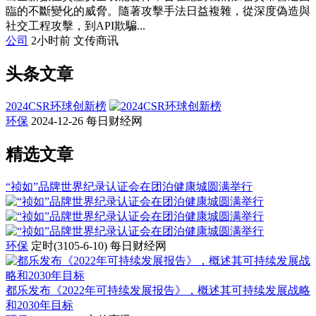
臨的不斷變化的威脅。隨著攻擊手法日益複雜，從深度偽造與
社交工程攻擊，到API欺騙...
公司
2小时前
文传商讯
头条文章
2024CSR环球创新榜
环保
2024-12-26
每日财经网
精选文章
“祯如”品牌世界纪录认证会在团泊健康城圆满举行
环保
定时(3105-6-10)
每日财经网
都乐发布《2022年可持续发展报告》，概述其可持续发展战略
和2030年目标