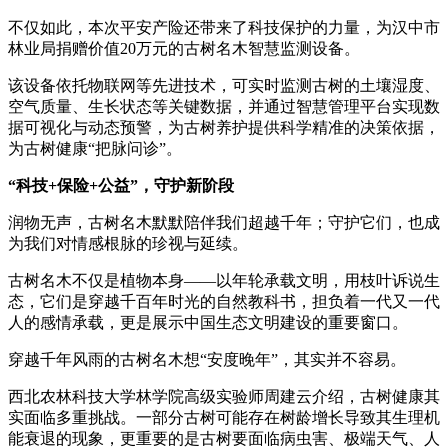
不仅如此，本次平安产险还带来了科技保护的力量，为汉中市
林业局捐赠价值20万元的古树名木智慧监测设备。
该设备依托物联网等先进技术，可实时监测古树的土壤湿度、
空气质量、生长状态等关键数据，并通过智慧管理平台实现数
据可视化与动态预警，为古树养护提供科学精准的决策依据，
为古树健康“把脉问诊”。
“科技+保险+公益”，守护新阶段
润物无声，古树名木默默陪伴我们超越千年；守护它们，也成
为我们对情感根脉的珍视与延续。
古树名木不仅是植物本身——以年轮承载文明，用枝叶诉说生
态，它们是穿越千百年时光的自然教科书，担负着一代又一代
人的感情承载，更是展示中国生态文明建设的重要窗口。
穿越千年风雨的古树名木想“安度晚年”，其实并不容易。
西北农林科技大学林学院高级实验师周建云介绍，古树健康其
实面临多重挑战。一部分古树可能存在树龄增长导致其生理机
能衰退的现象，更重要的是古树要面临病虫害、极端天气、人