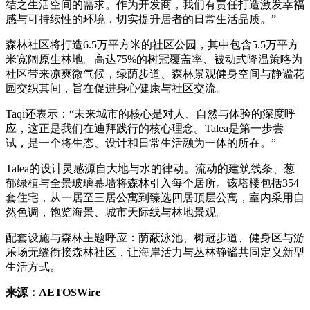
结之生活空间的需求。作为开发商，我们有责任打造激发幸福
感与可持续性的环境，切实提升居者的日常生活品质。”
森林社区将打造6.5万平方米的社区公园，其中包含5.5万平方
米宽阔原生林地。高达75%的树冠覆盖率、被动式降温策略为
社区带来凉爽微气候，绿荫步道、森林景观健身空间与静谧花
园交织其间，旨在促进身心健康与社区交流。
Taqi还表示：“未来城市的核心是对人、自然与体验的深度呼
应，这正是我们在迪拜践行的核心理念。Talea是第一步尝
试，是一个将生态、设计和日常生活融为一体的所在。”
Talea的设计灵感源自大地与水的律动。流动的建筑线条、葱
郁绿植与全景玻璃幕墙将森林引入每个居所。该塔楼包括354
套住宅，从一居至三居公寓到臻选四居顶层公寓，室内采用自
然色调，饱览海景、城市天际线与林地景观。
配套设施与森林主题呼应：荫蔽泳池、树冠步道、健身区与游
乐场无缝衔接森林社区，让海岸活力与丛林静谧共同定义新型
生活方式。
来源：
AETOSWire