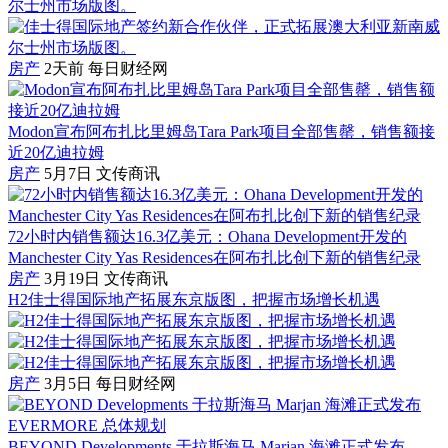
房产
2天前
每日财经网
Modon宣布阿布扎比里姆岛Tara Park项目全部售罄，销售额接
近20亿迪拉姆
房产
5月7日
文传商讯
72小时内销售额达16.3亿美元：Ohana Development开发的
Manchester City Yas Residences在阿布扎比创下新的销售纪录
房产
3月19日
文传商讯
H2佳士得国际地产拓展东京版图，把握市场增长机遇
房产
3月5日
每日财经网
BEYOND Developments 于拉斯海马 Marjan 海滩正式发布