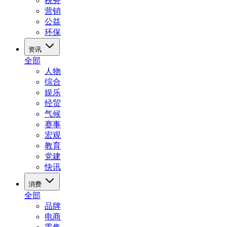
税务
营销
公益
环保
资讯
全部
人物
综合
娱乐
经贸
气候
赛事
宏观
教育
党建
快讯
消费
全部
品牌
电商