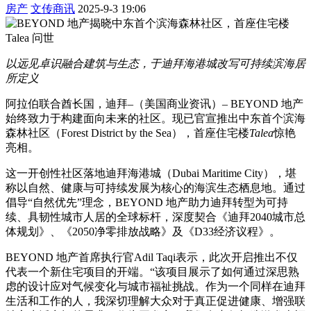
房产
文传商讯
2025-9-3 19:06
以远见卓识融合建筑与生态，于迪拜海港城改写可持续滨海居
所定义
阿拉伯联合酋长国，迪拜–（美国商业资讯）– BEYOND 地产
始终致力于构建面向未来的社区。现已官宣推出中东首个滨海
森林社区（Forest District by the Sea），首座住宅楼
Talea
惊艳
亮相。
这一开创性社区落地迪拜海港城（Dubai Maritime City），堪
称以自然、健康与可持续发展为核心的海滨生态栖息地。通过
倡导“自然优先”理念，BEYOND 地产助力迪拜转型为可持
续、具韧性城市人居的全球标杆，深度契合《迪拜2040城市总
体规划》、《2050净零排放战略》及《D33经济议程》。
BEYOND 地产首席执行官Adil Taqi表示，此次开启推出不仅
代表一个新住宅项目的开端。“该项目展示了如何通过深思熟
虑的设计应对气候变化与城市福祉挑战。作为一个同样在迪拜
生活和工作的人，我深切理解大众对于真正促进健康、增强联