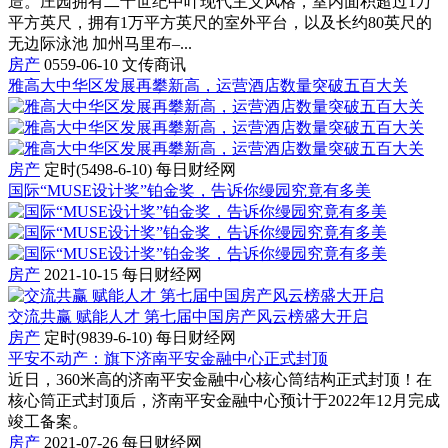
造。庄园拥有二十世纪中叶现代主义风格，室内面积超过1万
平方英尺，拥有1万平方英尺的室外平台，以及长约80英尺的
无边际泳池 加州马里布–...
房产
0559-06-10
文传商讯
雅高大中华区发展再攀新高，运营酒店数量突破五百大关
房产
定时(5498-6-10)
每日财经网
国际“MUSE设计奖”铂金奖，告诉你缦园究竟有多美
房产
2021-10-15
每日财经网
交流共赢 赋能人才 第七届中国房产风云榜盛大开启
房产
定时(9839-6-10)
每日财经网
平安不动产：旗下济南平安金融中心正式封顶
近日，360米高的济南平安金融中心核心筒结构正式封顶！在
核心筒正式封顶后，济南平安金融中心预计于2022年12月完成
竣工备案。
房产
2021-07-26
每日财经网