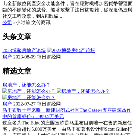
出全新數位資產安全功能套件，旨在應對機構加密貨幣營運面
臨的不斷變化的威脅。隨著攻擊手法日益複雜，從深度偽造與
社交工程攻擊，到API欺騙...
公司
2小时前
文传商讯
头条文章
2023博鳌房地产论坛
房产
2023-08-09
每日财经网
精选文章
房地产，还能怎么办？
房产
2022-07-27
每日财经网
马里布数十年来唯一新建封闭式社区The Case内五座建筑杰作
中的首座标价6，999.5万美元
这座名为The Edge的庄园宣称是马里布目前唯一在售的新建住
宅，标价超过5,000万美元，由马里布著名设计师Scott Gillen打