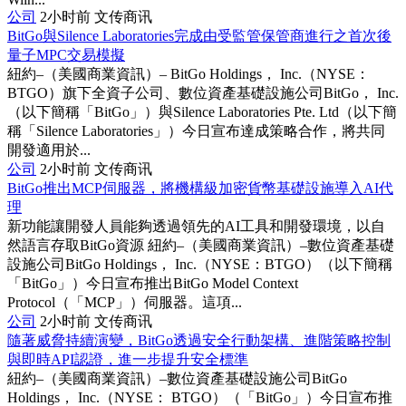
公司
2小时前
文传商讯
BitGo與Silence Laboratories完成由受監管保管商進行之首次後
量子MPC交易模擬
紐約–（美國商業資訊）– BitGo Holdings， Inc.（NYSE：
BTGO）旗下全資子公司、數位資產基礎設施公司BitGo， Inc.
（以下簡稱「BitGo」）與Silence Laboratories Pte. Ltd（以下簡
稱「Silence Laboratories」）今日宣布達成策略合作，將共同
開發適用於...
公司
2小时前
文传商讯
BitGo推出MCP伺服器，將機構級加密貨幣基礎設施導入AI代
理
新功能讓開發人員能夠透過領先的AI工具和開發環境，以自
然語言存取BitGo資源 紐約–（美國商業資訊）–數位資產基礎
設施公司BitGo Holdings， Inc.（NYSE：BTGO）（以下簡稱
「BitGo」）今日宣布推出BitGo Model Context
Protocol（「MCP」）伺服器。這項...
公司
2小时前
文传商讯
隨著威脅持續演變，BitGo透過安全行動架構、進階策略控制
與即時API認證，進一步提升安全標準
紐約–（美國商業資訊）–數位資產基礎設施公司BitGo
Holdings， Inc.（NYSE： BTGO）（「BitGo」）今日宣布推