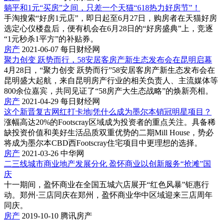
躺平和1元“买房”之间，只差一个天猫“618热力好房节”！
手淘搜索“好房1元店”，即日起至6月27日，购房者在天猫好房
选定心仪楼盘后，便有机会在6月28日的“好房盛典”上，竞逐
“1元秒杀1平方”的补贴券。
房产
2021-06-07
每日财经网
聚力创变 跃势而行，58安居客房产新生态发布会在昆明启幕
4月28日，“聚力创变 跃势而行”58安居客房产新生态发布会在
昆明盛大起航，来自昆明房产行业的相关负责人、主流媒体等
800余位嘉宾，共同见证了“58房产大生态战略”的焕新亮相。
房产
2021-04-29
每日财经网
这个新晋复古网红打卡地|凭什么成为墨尔本销冠明星项目？
涨幅高达20%的Footscray区域成为投资者的重点关注。具备稀
缺投资价值和美好生活品质双重优势的二期Mill House，势必
将成为墨尔本CBD西Footscray住宅项目中更理想的选择。
房产
2021-03-26
中华网
二三线城市商业地产发展分化 盈怀商业以创新服务“抢滩”国
庆
十一期间，盈怀商业在全国五城六店展开“红色风暴”钜惠行
动。郑州·三店同庆在郑州，盈怀商业华中区域迎来三店周年
同庆。
房产
2019-10-10
腾讯房产