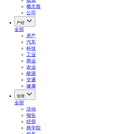
股票
概念股
公司
产经
全部
房产
汽车
科技
工业
商业
农业
能源
交通
健康
管理
全部
活动
报告
经营
商学院