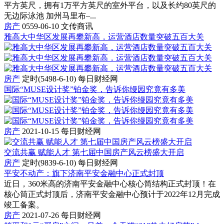
平方英尺，拥有1万平方英尺的室外平台，以及长约80英尺的
无边际泳池 加州马里布–...
房产
0559-06-10
文传商讯
雅高大中华区发展再攀新高，运营酒店数量突破五百大关
房产
定时(5498-6-10)
每日财经网
国际“MUSE设计奖”铂金奖，告诉你缦园究竟有多美
房产
2021-10-15
每日财经网
交流共赢 赋能人才 第七届中国房产风云榜盛大开启
房产
定时(9839-6-10)
每日财经网
平安不动产：旗下济南平安金融中心正式封顶
近日，360米高的济南平安金融中心核心筒结构正式封顶！在
核心筒正式封顶后，济南平安金融中心预计于2022年12月完成
竣工备案。
房产
2021-07-26
每日财经网