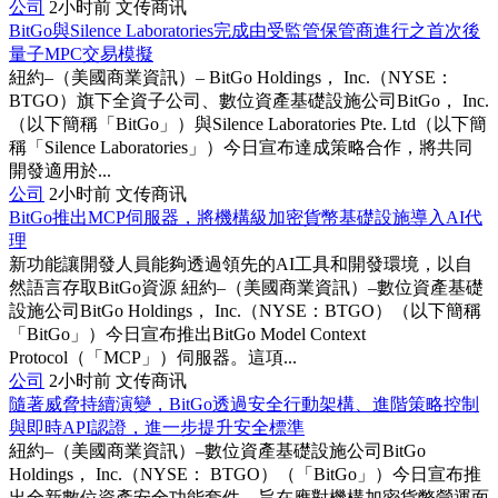
公司
2小时前
文传商讯
BitGo與Silence Laboratories完成由受監管保管商進行之首次後
量子MPC交易模擬
紐約–（美國商業資訊）– BitGo Holdings， Inc.（NYSE：
BTGO）旗下全資子公司、數位資產基礎設施公司BitGo， Inc.
（以下簡稱「BitGo」）與Silence Laboratories Pte. Ltd（以下簡
稱「Silence Laboratories」）今日宣布達成策略合作，將共同
開發適用於...
公司
2小时前
文传商讯
BitGo推出MCP伺服器，將機構級加密貨幣基礎設施導入AI代
理
新功能讓開發人員能夠透過領先的AI工具和開發環境，以自
然語言存取BitGo資源 紐約–（美國商業資訊）–數位資產基礎
設施公司BitGo Holdings， Inc.（NYSE：BTGO）（以下簡稱
「BitGo」）今日宣布推出BitGo Model Context
Protocol（「MCP」）伺服器。這項...
公司
2小时前
文传商讯
隨著威脅持續演變，BitGo透過安全行動架構、進階策略控制
與即時API認證，進一步提升安全標準
紐約–（美國商業資訊）–數位資產基礎設施公司BitGo
Holdings， Inc.（NYSE： BTGO）（「BitGo」）今日宣布推
出全新數位資產安全功能套件，旨在應對機構加密貨幣營運面