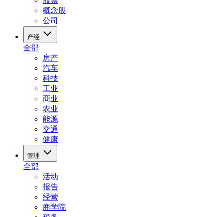
股票
概念股
公司
产经
全部
房产
汽车
科技
工业
商业
农业
能源
交通
健康
管理
全部
活动
报告
经营
商学院