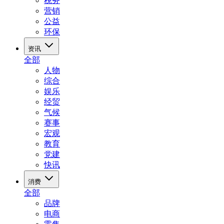
税务
营销
公益
环保
资讯
全部
人物
综合
娱乐
经贸
气候
赛事
宏观
教育
党建
快讯
消费
全部
品牌
电商