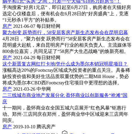
躺平和1元“买房”之间，只差一个天猫“618热力好房节”！
手淘搜索“好房1元店”，即日起至6月27日，购房者在天猫好房
选定心仪楼盘后，便有机会在6月28日的“好房盛典”上，竞逐
“1元秒杀1平方”的补贴券。
房产
2021-06-07
每日财经网
聚力创变 跃势而行，58安居客房产新生态发布会在昆明启幕
4月28日，“聚力创变 跃势而行”58安居客房产新生态发布会在
昆明盛大起航，来自昆明房产行业的相关负责人、主流媒体等
800余位嘉宾，共同见证了“58房产大生态战略”的焕新亮相。
房产
2021-04-29
每日财经网
这个新晋复古网红打卡地|凭什么成为墨尔本销冠明星项目？
涨幅高达20%的Footscray区域成为投资者的重点关注。具备稀
缺投资价值和美好生活品质双重优势的二期Mill House，势必
将成为墨尔本CBD西Footscray住宅项目中更理想的选择。
房产
2021-03-26
中华网
二三线城市商业地产发展分化 盈怀商业以创新服务“抢滩”国
庆
十一期间，盈怀商业在全国五城六店展开“红色风暴”钜惠行
动。郑州·三店同庆在郑州，盈怀商业华中区域迎来三店周年
同庆。
房产
2019-10-10
腾讯房产