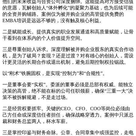
他们的未来收益与合资公司深度捆绑。这能提高对方接受估值
的意愿，瓦解创始人“体外孵化”的凝聚力基础，也为后续可能
的全资并购铺路。案例仅为被并购企业的高管提供免费的
EMBA培训是远远不够的，没有触及核心利益。
二是赋能成长。提供真实的职业发展通道和高质量赋能，让骨
干看到在体系内的个人价值提升空间。
三是尊重创始人诉求。深度理解被并购企业股东的真实合作动
机，是为了破局？套现？还是过渡？对有雄心的创始人，需设
计更灵活的长期合作或退出机制，避免后期控制权拉锯战。
以“刚术”铁腕固权，是实现“控制力”和“合规性”。
一是董事会要“实权”。委派的董事必须是总部有权威、能独立
决策的高管，绝不能在标的公司任职领薪，确保“三重一大”决
策不被拆解规避，不是走过场。
二是经营权要抓牢。关键的CEO、CFO、COO等岗位必须由
己方任命或深度信任者担任，确保战略穿透力。案例中只派总
裁和财务总监两人，杯水车薪。
三是掌控印鉴与财务命脉。公章、合同章集中或强监控，走电