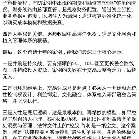
子审批流程，严防案例中出现的期货和融资等“体外”签单的情
况。财务线路由总部直管，超规格财务配置。通过资金强控、
业务单据可追溯，以堵住人为漏洞；通过核算标准化统一化，
以消灭成本模糊和数据失真。
四是人事权是关键。逐步收回中高层任免权，这是文化融合和
植入管理体系的根基。
最后，这个跨越十年的案例，给我们最深三个核心启示。
一是并购是持久战。要有清晰的5年、10年甚至更长整合路线
图，并持续投入资源。案例的失败在于交易后整合乏力，后继
无人。
二是闭环思维至上。交易达成只是起点！必须从一开始就系统
性控制权设计、利益绑定、文化融合、体系植入等部署整合策
略，并坚决执行。
三是人性是底层逻辑，这是最根本的。再精妙的模型，如果忽
视了对创始人心理、核心团队诉求、组织惯性和利益博弈的深
刻洞察与管理，法律文件上的“控股”终将是一纸空文。这个案
例，就是“法律控股 ≠ 实际控制”最生动的注脚。并购的终极底
蕴，在于穿透商业表象，洞悉并驾驭组织与人性的复杂博弈。