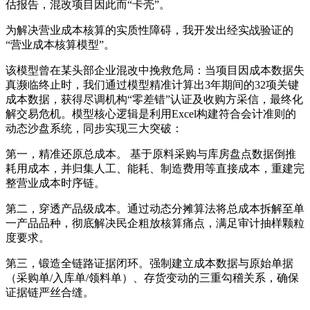
估报告，混改项目因此而“卡壳”。
为解决营业成本核算的实质性障碍，我开发出经实战验证的
“营业成本核算模型”。
该模型曾在某头部企业混改中挽救危局：当项目因成本数据失
真濒临终止时，我们通过模型精准计算出3年期间的32项关键
成本数据，获得尽调机构“零差错”认证及收购方采信，最终化
解交易危机。模型核心逻辑是利用Excel构建符合会计准则的
动态沙盘系统，同步实现三大突破：
第一，精准还原总成本。 基于原料采购与库房盘点数据倒推
耗用成本，并归集人工、能耗、制造费用等直接成本，重建完
整营业成本时序链。
第二，穿透产品级成本。通过动态分摊算法将总成本拆解至单
一产品品种，彻底解决民企粗放核算痛点，满足审计抽样颗粒
度要求。
第三，锻造全链路证据闭环。强制建立成本数据与原始单据
（采购单/入库单/领料单）、存货变动的三重勾稽关系，确保
证据链严丝合缝。