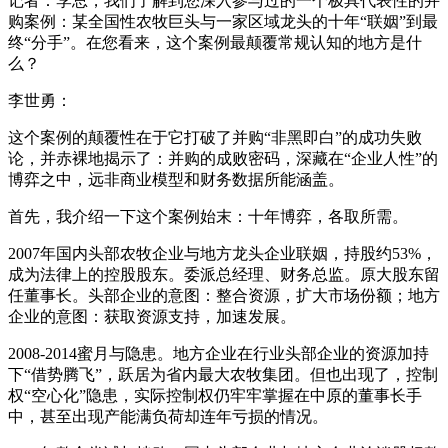
记者：李总，我们了解到您深入参与过的一个极具代表性的并
购案例：某全国性农牧巨头与一家区域龙头的十年“联姻”到最
终“分手”。在您看来，这个案例最颠覆常规认知的地方是什
么？
李世勇：
这个案例的颠覆性在于它打破了并购“非黑即白”的成功失败
论，并赤裸地揭示了：并购的成败密码，深藏在“企业人性”的
博弈之中，远非商业模型和财务数据所能涵盖。
首先，我介绍一下这个案例始末：十年博弈，各取所需。
2007年国内头部农牧企业与地方龙头企业联姻，持股约53%，
成为法律上的控股股东。委派总经理、财务总监。原大股东留
任董事长。头部企业的意图：整合资源，扩大市场份额；地方
企业的意图：获取资源支持，加速发展。
2008-2014蜜月与隐患。地方企业在行业头部企业的资源加持
下“借势腾飞”，跃居为省内最大农牧集团。但也出现了，控制
权“空心化”隐患，实际控制权仍牢牢掌握在中原的董事长手
中，甚至出现产能满负荷却连年亏损的情况。