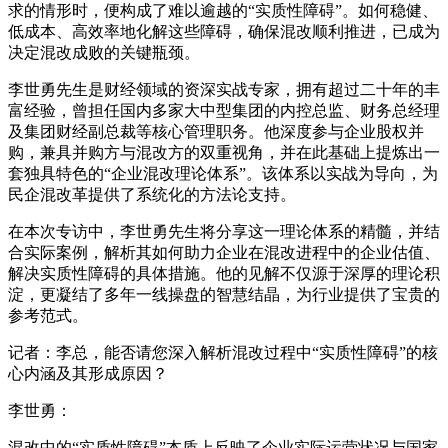
求的情形时，便构成了难以逾越的“实质性障碍”。如何稳健、
低成本、高效率地化解这些障碍，确保混改顺利推进，已成为
决定混改成败的关键瓶颈。
李世勇先生是财经领域的资深实战专家，拥有超过二十年的丰
富经验，曾担任国内多家大中型集团的内控总监、财务总经理
及集团财经副总裁等核心管理职务。他深度参与企业股权并
购，兼具并购方与混改方的双重视角，并在此基础上提炼出一
套独具特色的“企业混改理论体系”。该体系以实战为导向，为
民企混改革提供了系统化的方法论支持。
在本次专访中，李世勇先生将分享这一理论体系的精髓，并结
合实际案例，解析其如何助力企业在混改进程中的企业估值、
解决实质性障碍的具体措施。他的见解不仅源于深厚的理论积
淀，更凝结了多年一线操盘的智慧结晶，为行业提供了宝贵的
参考范式。
记者：李总，能否请您深入解析混改过程中“实质性障碍”的核
心内涵及其形成原因？
李世勇：
混改中的“实质性障碍”本质上反映了企业实际运营状况与国家