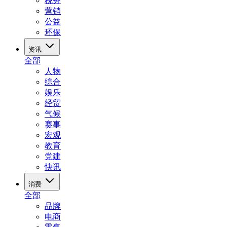
税务
营销
公益
环保
资讯
全部
人物
综合
娱乐
经贸
气候
赛事
宏观
教育
党建
快讯
消费
全部
品牌
电商