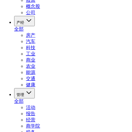
股票
概念股
公司
产经
全部
房产
汽车
科技
工业
商业
农业
能源
交通
健康
管理
全部
活动
报告
经营
商学院