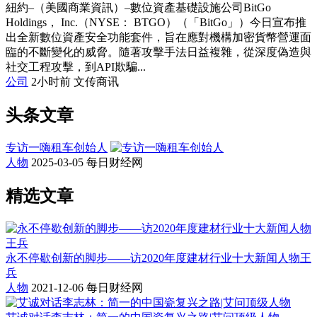
紐約–（美國商業資訊）–數位資產基礎設施公司BitGo
Holdings， Inc.（NYSE： BTGO）（「BitGo」）今日宣布推
出全新數位資產安全功能套件，旨在應對機構加密貨幣營運面
臨的不斷變化的威脅。隨著攻擊手法日益複雜，從深度偽造與
社交工程攻擊，到API欺騙...
公司
2小时前
文传商讯
头条文章
专访一嗨租车创始人
人物
2025-03-05
每日财经网
精选文章
永不停歇创新的脚步——访2020年度建材行业十大新闻人物王
兵
人物
2021-12-06
每日财经网