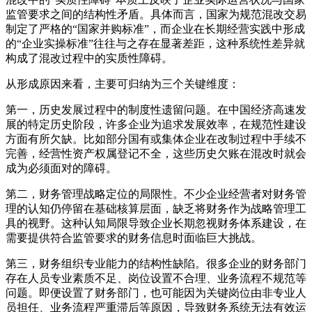
监管要求之间的结构性矛盾。具体而言，国家为规范混改交易
制定了严格的“国家并购标准”，而企业在长期经营实践中形成
的“企业实操标准”往往与之存在显著差距，这种系统性差异就
构成了混改过程中的实质性障碍。
从形成原因来看，主要可归纳为三个关键维度：
第一，历史发展过程中的制度性遗留问题。在中国经济高速发
展的特定历史阶段，许多企业为追求发展效率，在规范性建设
方面有所欠缺。比如部分国有或集体企业在改制过程中手续不
完善，经营性资产权属登记不全，这些历史欠账在混改时就会
成为必须面对的障碍。
第二，财务管理战略定位的局限性。不少企业经营者对财务管
理的认知仍停留在基础核算层面，缺乏将财务作为战略管理工
具的视野。这种认知局限导致企业长期忽视财务体系建设，在
需要提供符合监管要求的财务信息时面临巨大挑战。
第三，财务组织专业能力的结构性缺陷。很多企业的财务部门
存在人员专业素质不足、岗位设置不合理、业务流程不规范等
问题。即便设置了财务部门，也可能因为关键岗位由非专业人
员担任、业务流程严重滞后等原因，导致财务系统无法有效运