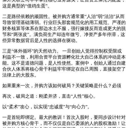
这是典型的“借鸡生蛋”。
二是路径依赖的顽固性。被并购方通常重“人治”弱“法治”从而
导致管理基础薄弱。行业巨头那套规范化的用工规范、严谨的
财务核算等体系在那边水土不服，强行嫁接反而造成更大的脱
节和“两张皮”。满负荷生产却连年微亏、净资产多年停滞，这
些异常数据背后是人性的选择在驱动。
三是“体外循环”的天然动力。 一旦创始人觉得控制权受限或
利益不一致，利用合资平台资源孵化壮大自己体系的冲动是本
能。这不是道德问题，是人性使然。案例中，创始人通过自建
合伙人体系将核心骨干利益牢牢绑定在自己周围，直接架空了
法律上的大股东。
如果重来一次，并购方该如何破局？关键策略是什么？必须
再次，破局之道：刚柔并济，直击“人性”核心。
以“柔术”攻心，以实现“忠诚度”与“向心力”。
一是首轮即绑定。最大的教训！首次入股时，要同步设计针对
被并购方核心骨干，而不仅仅是自己委派的人的股权激励！让