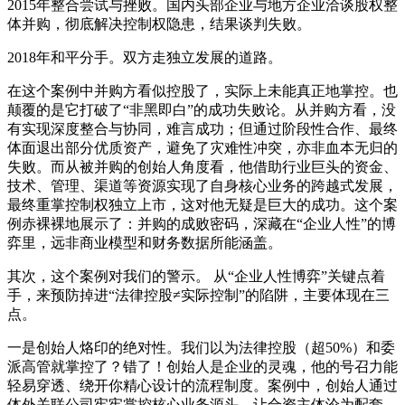
2015年整合尝试与挫败。国内头部企业与地方企业洽谈股权整
体并购，彻底解决控制权隐患，结果谈判失败。
2018年和平分手。双方走独立发展的道路。
在这个案例中并购方看似控股了，实际上未能真正地掌控。也
颠覆的是它打破了“非黑即白”的成功失败论。从并购方看，没
有实现深度整合与协同，难言成功；但通过阶段性合作、最终
体面退出部分优质资产，避免了灾难性冲突，亦非血本无归的
失败。而从被并购的创始人角度看，他借助行业巨头的资金、
技术、管理、渠道等资源实现了自身核心业务的跨越式发展，
最终重掌控制权独立上市，这对他无疑是巨大的成功。这个案
例赤裸裸地展示了：并购的成败密码，深藏在“企业人性”的博
弈里，远非商业模型和财务数据所能涵盖。
其次，这个案例对我们的警示。 从“企业人性博弈”关键点着
手，来预防掉进“法律控股≠实际控制”的陷阱，主要体现在三
点。
一是创始人烙印的绝对性。我们以为法律控股（超50%）和委
派高管就掌控了？错了！创始人是企业的灵魂，他的号召力能
轻易穿透、绕开你精心设计的流程制度。案例中，创始人通过
体外关联公司牢牢掌控核心业务源头，让合资主体沦为配套，