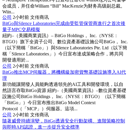
会成员，并任命William “Bill” MacKenzie为财务高级副总裁。
Wiin...
公司
2小时前
文传商讯
BitGo與Silence Laboratories完成由受監管保管商進行之首次後
量子MPC交易模擬
紐約–（美國商業資訊）– BitGo Holdings， Inc.（NYSE：
BTGO）旗下全資子公司、數位資產基礎設施公司BitGo， Inc.
（以下簡稱「BitGo」）與Silence Laboratories Pte. Ltd（以下簡
稱「Silence Laboratories」）今日宣布達成策略合作，將共同
開發適用於...
公司
2小时前
文传商讯
BitGo推出MCP伺服器，將機構級加密貨幣基礎設施導入AI代
理
新功能讓開發人員能夠透過領先的AI工具和開發環境，以自
然語言存取BitGo資源 紐約–（美國商業資訊）–數位資產基礎
設施公司BitGo Holdings， Inc.（NYSE：BTGO）（以下簡稱
「BitGo」）今日宣布推出BitGo Model Context
Protocol（「MCP」）伺服器。這項...
公司
2小时前
文传商讯
隨著威脅持續演變，BitGo透過安全行動架構、進階策略控制
與即時API認證，進一步提升安全標準