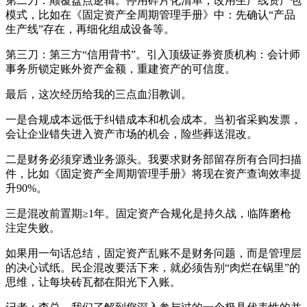
第二刀：颠覆盘点逻辑。停用碎片化清单，改用生产线资产包
模式，比如在《固定资产全周期管理手册》中：先确认“产品
生产线”存在，再细化组成设备等。
第三刀：第三方“信用背书”。引入顶级证券资质机构：会计师
事务所锁定账外资产金额，重建资产的可信度。
最后，这次经历给我的三点血泪教训。
一是合规成本远低于纠错成本和机会成本。当初省采购发票，
会让企业错失进入资产市场的机会，险些葬送混改。
二是财务必须穿透业务源头。我要求财务部留存所有合同扫描
件，比如《固定资产全周期管理手册》将现在资产查询效率提
升90%。
三是混改前置期≥1年。固定资产合规化是持久战，临阵磨枪
注定失败。
如果用一句话总结，固定资产乱账不是财务问题，而是管理层
的决心试纸。民企混改要活下来，就必须告别“肉烂在锅里”的
思维，让每块砖瓦都在阳光下入账。