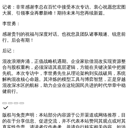
记者：非常感谢李总在百忙中接受本次专访。衷心祝愿您宏图
大展、引领事业再攀新峰！期待未来与您再续新篇。
李世勇：
感谢贵刊的祝福与深度对话。也祝您及团队诸事顺遂、锐意前
行。后会有期！
后记：
混改浪潮奔涌，正值战略机遇期。企业家欲借混改实现资源整
合与股权重构，必须深谙其底层逻辑，方能在关键决策中把握
先机。本次专访中，李世勇先生从理论架构到实战破局，系统
解构混改核心命题。其淬炼的模型工具与博弈智慧，正是穿越
混改深水区的航标，助力企业在这轮国民共进的时代华章中稳
健前行。
版权与免责声明
：
本站部分内容源于公开渠道或网络推荐，目
的在于分享信息、促进交流，并不代表本站赞同其观点或对其
真实性负责，请读者仅作参考，并请自行核实相关内容。如涉