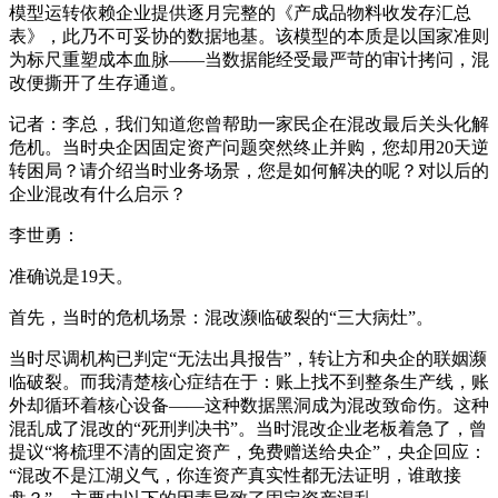
模型运转依赖企业提供逐月完整的《产成品物料收发存汇总
表》，此乃不可妥协的数据地基。该模型的本质是以国家准则
为标尺重塑成本血脉——当数据能经受最严苛的审计拷问，混
改便撕开了生存通道。
记者：李总，我们知道您曾帮助一家民企在混改最后关头化解
危机。当时央企因固定资产问题突然终止并购，您却用20天逆
转困局？请介绍当时业务场景，您是如何解决的呢？对以后的
企业混改有什么启示？
李世勇：
准确说是19天。
首先，当时的危机场景：混改濒临破裂的“三大病灶”。
当时尽调机构已判定“无法出具报告”，转让方和央企的联姻濒
临破裂。而我清楚核心症结在于：账上找不到整条生产线，账
外却循环着核心设备——这种数据黑洞成为混改致命伤。这种
混乱成了混改的“死刑判决书”。当时混改企业老板着急了，曾
提议“将梳理不清的固定资产，免费赠送给央企”，央企回应：
“混改不是江湖义气，你连资产真实性都无法证明，谁敢接