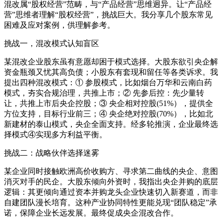
混改属“股权经营”范畴，与“产品经营”思维迥异。让“产品经
营”思维者理解“股权经营”，挑战巨大。我分享几个股东常见
困难及应对案例，供理解参考。
挑战一，混改模式认知盲区
某混改企业股东虽有意愿却困于模式选择。大股东欲引央企解
资金瓶颈又忧其高负债；小股东有套现和留任等各类诉求。我
提出四种混改模式：① 参股模式，比如烟台万华和云南白药
模式，夯实合规治理，共推上市；② 先参后控：先少量转
让，共推上市后央企控股；③ 央企相对控股(51%），提供全
方位支持，目标行业前三；④ 央企绝对控股(70%），比如北
新建材的泰山模式，央企全面支持。经多轮推演，企业最终选
择模式④实现多方利益平衡。
挑战二：战略伙伴选择迷雾
某企业同时接触欧洲高价收购方、寻求第二曲线的央企、意图
消灭对手的民企。大股东倾向外资时，我指出央企并购的底层
逻辑：其更倾向通过资本并购龙头企业快速切入新赛道，而非
自建团队漫长培育。这种产业协同特性更能兑现“团队稳定”承
诺，保障企业长远发展。最终促成央企混改合作。