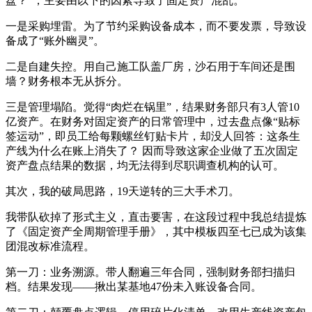
盘？”，主要由以下的因素导致了固定资产混乱。
一是采购埋雷。为了节约采购设备成本，而不要发票，导致设
备成了“账外幽灵”。
二是自建失控。用自己施工队盖厂房，沙石用于车间还是围
墙？财务根本无从拆分。
三是管理塌陷。觉得“肉烂在锅里”，结果财务部只有3人管10
亿资产。在财务对固定资产的日常管理中，过去盘点像“贴标
签运动”，即员工给每颗螺丝钉贴卡片，却没人回答：这条生
产线为什么在账上消失了？ 因而导致这家企业做了五次固定
资产盘点结果的数据，均无法得到尽职调查机构的认可。
其次，我的破局思路，19天逆转的三大手术刀。
我带队砍掉了形式主义，直击要害，在这段过程中我总结提炼
了《固定资产全周期管理手册》，其中模板四至七已成为该集
团混改标准流程。
第一刀：业务溯源。带人翻遍三年合同，强制财务部扫描归
档。结果发现——揪出某基地47份未入账设备合同。