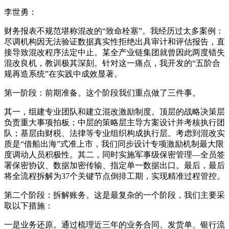
李世勇：
财务报表不规范堪称混改的“致命栓塞”。我经历过太多案例：
尽调机构因无法验证数据真实性拒绝出具审计和评估报告，直
接导致混改程序法定中止。某全产业链集团就曾因此两度错失
混改良机，教训极其深刻。针对这一痛点，我开发的“五阶合
规再造系统”在实践中成效显著。
第一阶段：前期准备。这个阶段我们重点做了三件事。
其一，组建专业团队和建立混改激励制度。顶层的战略决策层
负责重大事项拍板；中层的策略层主导方案设计并考核执行团
队；基层由财税、法律等专业组织构成执行层。考虑到混改实
质是“借船出海”式准上市，我们同步设计专项激励机制最大限
度调动人员积极性。其二，同时实施军事级保密管理—全员签
署保密协议、数据加密传输、指定单一数据出口。最后，最后
将全流程拆解为37个关键节点倒排工期，实现精准过程管控。
第二个阶段：拆解账务。这是最复杂的一个阶段，我们主要采
取以下措施：
一是业务还原。通过梳理近三年的业务合同、发货单、银行流