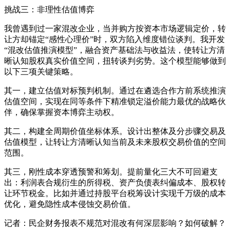
挑战三：非理性估值博弈
我曾遇到过一家混改企业，当并购方按资本市场逻辑定价，转
让方却锚定“感性心理价”时，双方陷入维度错位谈判。我开发
“混改估值推演模型”，融合资产基础法与收益法，使转让方清
晰认知股权真实价值空间，扭转谈判劣势。这个模型能够做到
以下三项关键策略。
其一，建立估值对标预判机制。通过在遴选合作方前系统推演
估值空间，实现在同等条件下精准锁定溢价能力最优的战略伙
伴，确保掌握资本博弈主动权。
其二，构建全周期价值坐标体系。设计出整体及分步骤交易及
估值模型，让转让方清晰认知当前及未来股权交易价值的空间
范围。
其三，刚性成本穿透预警和筹划。提前量化三大不可回避支
出：利润表合规衍生的所得税、资产负债表纠偏成本、股权转
让环节税金。比如并通过持股平台税筹设计实现千万级的成本
优化，避免隐性成本侵蚀交易价值。
记者：民企财务报表不规范对混改有何深层影响？如何破解？