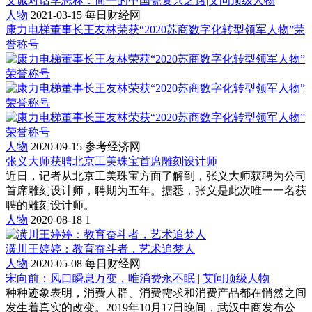
艾诚对话李志林：简一的中国瓷复兴之路|艾问顶级人物
人物
2021-03-15
每日财经网
康力电梯董事长王友林荣获“2020苏商数字化转型领军人物”荣
誉称号
人物
2020-09-15
参考经济网
张义大师获聘北京工美珠宝首席雕刻设计师
近日，记者从北京工美珠宝方面了解到，张义大师获聘为公司
首席雕刻设计师，聘期为五年。据悉，张义是此次唯一一名获
聘的雕刻设计师。
人物
2020-08-18
1
潢川王婷婷：教育奋斗者，艺术追梦人
人物
2020-05-08
每日财经网
宋向前：风口瞬息万变，唯消费永不眠 | 艾问顶级人物
种种迹象表明，消费人群、消费需求和消费产品都在悄然之间
发生着真实的改变。2019年10月17日晚间，武汉中商发布公