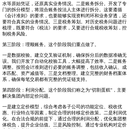
水等原始凭证，还原真实业务情况。二是账务拆分。开发了专
门的拆分模型，将混合账务按法人主体进行拆分。这要遵循
《会计准则》的要求，也要能够实现资料闭环和业务穿透，还
要符合真实的业务情况。三是税务筹划。对历史税务问题进行
梳理，既要符合《税法》的要求，又要进行合规税收筹划，控
制税务风险。
第三阶段：理顺账务。这个阶段我们重点做了。
一是数据校验。建立交叉验证机制，确保拆分后的数据准确无
误。我们开发了自动化校验工具，大幅提高了效率。二是账务
调整。按照会计准则进行必要的账务调整，包括收入确认、成
本匹配、资产减值等。三是文档整理。建立完整的财务档案体
系，确保每笔交易都有完整的凭证链支持。
第四阶段：利润分配。这个阶段我们称之为“切割蛋糕”，主要
解决集团内部定价问题。
一是建立定价模型，综合考虑各子公司的功能定位、税收优
惠、行业特点等因素，制定合理的转移定价政策。二是利润优
化。在合法合规的前提下，通过合理的利润分配，优化集团整
体税负，提升企业估值。三是风险控制。通过专业机构对定价